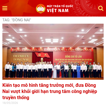
TAG: "ĐỒNG NAI"
Kiến tạo mô hình tăng trưởng mới, đưa Đồng
Nai vượt khỏi giới hạn trung tâm công nghiệp
truyền thống
18/05/2026