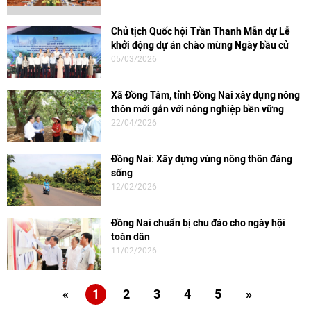
Chủ tịch Quốc hội Trần Thanh Mẫn dự Lễ
khởi động dự án chào mừng Ngày bầu cử
05/03/2026
Xã Đồng Tâm, tỉnh Đồng Nai xây dựng nông
thôn mới gắn với nông nghiệp bền vững
22/04/2026
Đồng Nai: Xây dựng vùng nông thôn đáng
sống
12/02/2026
Đồng Nai chuẩn bị chu đáo cho ngày hội
toàn dân
11/02/2026
«
1
2
3
4
5
»