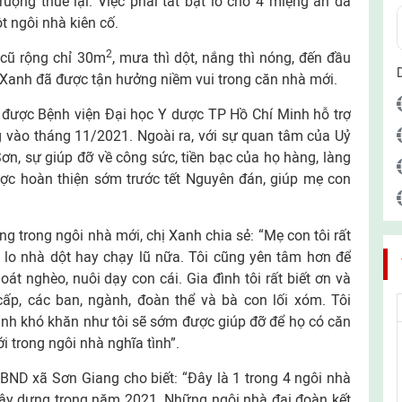
uộng thuê lại. Việc phải tất bật lo cho 4 miệng ăn đã
 ngôi nhà kiên cố.
2
cũ rộng chỉ 30m
, mưa thì dột, nắng thì nóng, đến đầu
Xanh đã được tận hưởng niềm vui trong căn nhà mới.
 được Bệnh viện Đại học Y dược TP Hồ Chí Minh hỗ trợ
g vào tháng 11/2021. Ngoài ra, với sự quan tâm của Uỷ
, sự giúp đỡ về công sức, tiền bạc của họ hàng, làng
c hoàn thiện sớm trước tết Nguyên đán, giúp mẹ con
g trong ngôi nhà mới, chị Xanh chia sẻ: “Mẹ con tôi rất
i lo nhà dột hay chạy lũ nữa. Tôi cũng yên tâm hơn để
oát nghèo, nuôi dạy con cái. Gia đình tôi rất biết ơn và
p, các ban, ngành, đoàn thể và bà con lối xóm. Tôi
nh khó khăn như tôi sẽ sớm được giúp đỡ để họ có căn
 trong ngôi nhà nghĩa tình”.
ND xã Sơn Giang cho biết: “Đây là 1 trong 4 ngôi nhà
 xây dựng trong năm 2021. Những ngôi nhà đại đoàn kết