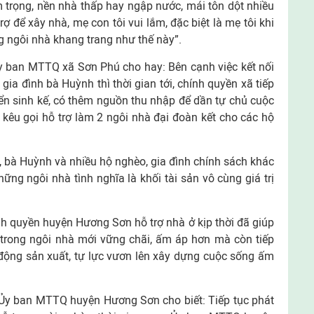
 trọng, nền nhà thấp hay ngập nước, mái tôn dột nhiều
rợ để xây nhà, mẹ con tôi vui lắm, đặc biệt là mẹ tôi khi
g ngôi nhà khang trang như thế này”.
 ban MTTQ xã Sơn Phú cho hay: Bên cạnh việc kết nối
gia đình bà Huỳnh thì thời gian tới, chính quyền xã tiếp
riển sinh kế, có thêm nguồn thu nhập để dần tự chủ cuộc
kêu gọi hỗ trợ làm 2 ngôi nhà đại đoàn kết cho các hộ
, bà Huỳnh và nhiều hộ nghèo, gia đình chính sách khác
ững ngôi nhà tình nghĩa là khối tài sản vô cùng giá trị
nh quyền huyện Hương Sơn hỗ trợ nhà ở kịp thời đã giúp
trong ngôi nhà mới vững chãi, ấm áp hơn mà còn tiếp
 động sản xuất, tự lực vươn lên xây dựng cuộc sống ấm
Ủy ban MTTQ huyện Hương Sơn cho biết: Tiếp tục phát