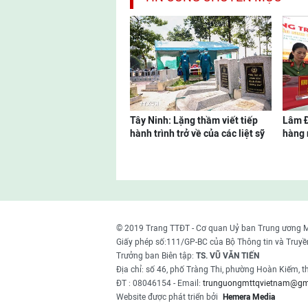
Tây Ninh: Lặng thầm viết tiếp
Lâm Đ
hành trình trở về của các liệt sỹ
hàng 
© 2019 Trang TTĐT - Cơ quan Uỷ ban Trung ương 
Giấy phép số:111/GP-BC của Bộ Thông tin và Truyề
Trưởng ban Biên tập:
TS. VŨ VĂN TIẾN
Địa chỉ: số 46, phố Tràng Thi, phường Hoàn Kiếm, 
ĐT : 08046154 - Email:
trunguongmttqvietnam@gm
Website được phát triển bởi
Hemera Media