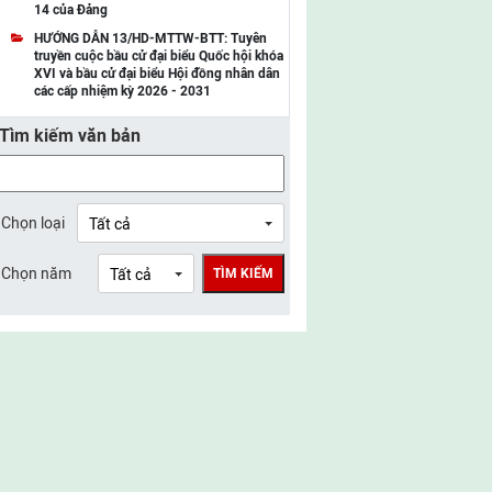
14 của Đảng
UBMTTQ Việt Nam tỉnh Điện Biên
HƯỚNG DẪN 13/HD-MTTW-BTT: Tuyên
truyền cuộc bầu cử đại biểu Quốc hội khóa
UBMTTQ Việt Nam tỉnh Sơn La
XVI và bầu cử đại biểu Hội đồng nhân dân
các cấp nhiệm kỳ 2026 - 2031
UBMTTQ Việt Nam tỉnh Thanh Hóa
Tìm kiếm văn bản
UBMTTQ Việt Nam tỉnh Nghệ An
UBMTTQ Việt Nam tỉnh Hà Tĩnh
UBMTTQ Việt Nam tỉnh Tuyên Quang
Chọn loại
UBMTTQ Việt Nam tỉnh Lào Cai
Chọn năm
TÌM KIẾM
UBMTTQ Việt Nam tỉnh Thái Nguyên
UBMTTQ Việt Nam tỉnh Phú Thọ
UBMTTQ Việt Nam tỉnh Bắc Ninh
UBMTTQ Việt Nam tỉnh Hưng Yên
UBMTTQ Việt Nam tỉnh Ninh Bình
UBMTTQ Việt Nam tỉnh Quảng Trị