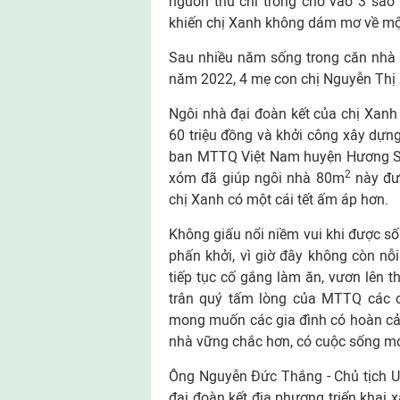
nguồn thu chỉ trông chờ vào 3 sào r
khiến chị Xanh không dám mơ về một
Sau nhiều năm sống trong căn nhà 
năm 2022, 4 mẹ con chị Nguyễn Thị 
Ngôi nhà đại đoàn kết của chị Xanh
60 triệu đồng và khởi công xây dựn
ban MTTQ Việt Nam huyện Hương Sơn
2
xóm đã giúp ngôi nhà 80m
này đượ
chị Xanh có một cái tết ấm áp hơn.
Không giấu nổi niềm vui khi được sốn
phấn khởi, vì giờ đây không còn nỗ
tiếp tục cố gắng làm ăn, vươn lên th
trân quý tấm lòng của MTTQ các cấ
mong muốn các gia đình có hoàn cả
nhà vững chắc hơn, có cuộc sống mới
Ông Nguyễn Đức Thắng - Chủ tịch UB
đại đoàn kết địa phương triển khai