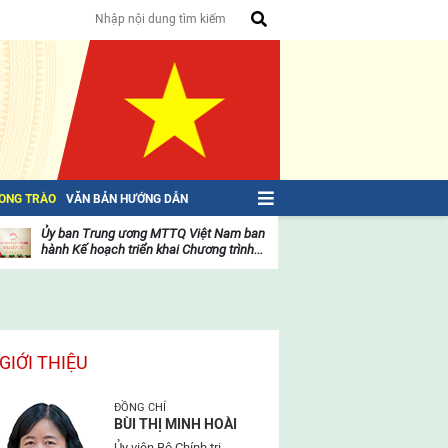
HONG TRÀO
VĂN BẢN HƯỚNG DẪN
Ủy ban Trung ương MTTQ Việt Nam ban
Toàn văn NGHỊ QU
hành Kế hoạch triển khai Chương trình...
toàn quốc Mặt trậ
oạt
Hoạt
ộng
động
ủa
của
ặt
mặt
rận
trận
GIỚI THIỆU
ĐỒNG CHÍ
BÙI THỊ MINH HOÀI
Ủy viên Bộ Chính trị,