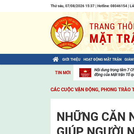
Thứ sáu, 07/08/2026 15:37 | Hotline: 08046154 |
Li
GIỚI THIỆU
HOẠT ĐỘNG MẶT TRẬN
GIÁM
Bài viết của Tổng Bí thư Tô Lâm: TIẾN
Nội dung trọng tâm 7 C
TIN MỚI
LÊN! TOÀN THẮNG ẮT VỀ TA!
động của Mặt trận Tổ qu
Thư
viện
CÁC CUỘC VẬN ĐỘNG, PHONG TRÀO 
video
NHỮNG CĂN N
GIÚP NGƯỜI 