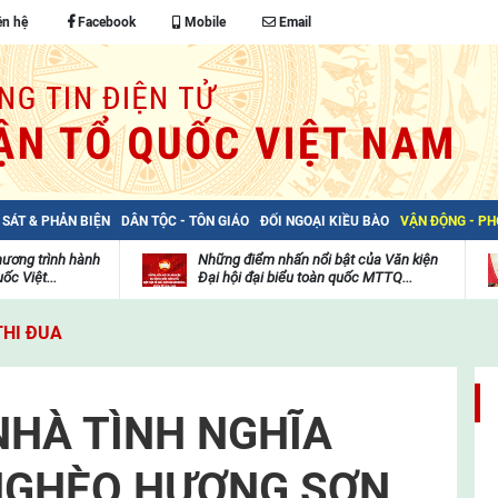
ên hệ
Facebook
Mobile
Email
 SÁT & PHẢN BIỆN
DÂN TỘC - TÔN GIÁO
ĐỐI NGOẠI KIỀU BÀO
VẬN ĐỘNG - P
hương trình hành
Những điểm nhấn nổi bật của Văn kiện
ốc Việt...
Đại hội đại biểu toàn quốc MTTQ...
Thư
H
viện
đ
THI ĐUA
video
c
m
t
HÀ TÌNH NGHĨA
NGHÈO HƯƠNG SƠN