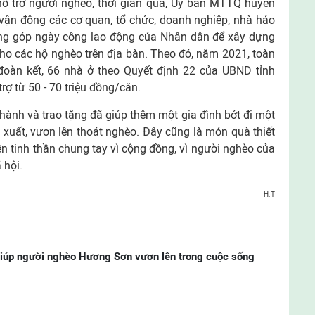
 hỗ trợ người nghèo, thời gian qua, Ủy ban MTTQ huyện
 vận động các cơ quan, tổ chức, doanh nghiệp, nhà hảo
óng góp ngày công lao động của Nhân dân để xây dựng
ho các hộ nghèo trên địa bàn. Theo đó, năm 2021, toàn
oàn kết, 66 nhà ở theo Quyết định 22 của UBND tỉnh
rợ từ 50 - 70 triệu đồng/căn.
hành và trao tặng đã giúp thêm một gia đình bớt đi một
n xuất, vươn lên thoát nghèo. Đây cũng là món quà thiết
ện tinh thần chung tay vì cộng đồng, vì người nghèo của
 hội.
H.T
giúp người nghèo Hương Sơn vươn lên trong cuộc sống