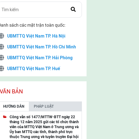
Danh sách các mặt trận toàn quốc:
UBMTTQ Việt Nam TP. Hà Nội
UBMTTQ Việt Nam TP. Hồ Chí Minh
UBMTTQ Việt Nam TP. Hải Phòng
UBMTTQ Việt Nam TP. Huế
UBMTTQ Việt Nam TP. Đà Nẵng
UBMTTQ Việt Nam TP. Cần Thơ
VĂN BẢN
UBMTTQ Việt Nam tỉnh Quảng Ninh
HƯỚNG DẪN
PHÁP LUẬT
UBMTTQ Việt Nam tỉnh Cao Bằng
Công văn số 1477/MTTW-BTT ngày 22
tháng 12 năm 2025 gửi các tổ chức thành
UBMTTQ Việt Nam tỉnh Lạng Sơn
viên của MTTQ Việt Nam ở Trung ương và
Ủy ban MTTQ các tỉnh, thành phố trực
UBMTTQ Việt Nam tỉnh Lai Châu
thuộc Trung ương về tuyên truyền Đại hội