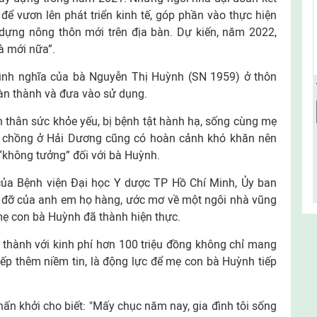
ể vươn lên phát triển kinh tế, góp phần vào thực hiện
 dựng nông thôn mới trên địa bàn. Dự kiến, năm 2022,
hà mới nữa”.
ình nghĩa của bà Nguyễn Thị Huỳnh (SN 1959) ở thôn
àn thành và đưa vào sử dụng.
n thân sức khỏe yếu, bị bệnh tật hành hạ, sống cùng mẹ
lấy chồng ở Hải Dương cũng có hoàn cảnh khó khăn nên
 “không tưởng” đối với bà Huỳnh.
ợ của Bệnh viện Đại học Y dược TP Hồ Chí Minh, Ủy ban
đỡ của anh em họ hàng, ước mơ về một ngôi nhà vũng
mẹ con bà Huỳnh đã thành hiện thực.
thành với kinh phí hơn 100 triệu đồng không chỉ mang
ếp thêm niềm tin, là động lực để mẹ con bà Huỳnh tiếp
.
hấn khởi cho biết: "Mấy chục năm nay, gia đình tôi sống