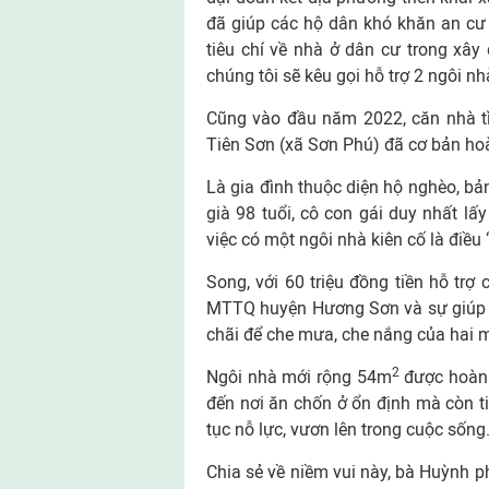
đã giúp các hộ dân khó khăn an cư đ
tiêu chí về nhà ở dân cư trong xây
chúng tôi sẽ kêu gọi hỗ trợ 2 ngôi n
Cũng vào đầu năm 2022, căn nhà t
Tiên Sơn (xã Sơn Phú) đã cơ bản ho
Là gia đình thuộc diện hộ nghèo, bả
già 98 tuổi, cô con gái duy nhất 
việc có một ngôi nhà kiên cố là điều
Song, với 60 triệu đồng tiền hỗ tr
MTTQ huyện Hương Sơn và sự giúp 
chãi để che mưa, che nắng của hai 
2
Ngôi nhà mới rộng 54m
được hoàn 
đến nơi ăn chốn ở ổn định mà còn ti
tục nỗ lực, vươn lên trong cuộc sống
Chia sẻ về niềm vui này, bà Huỳnh p