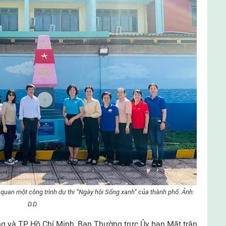
quan một công trình dự thi “Ngày hội Sống xanh” của thành phố. Ảnh:
D.D.
g và TP Hồ Chí Minh, Ban Thường trực Ủy ban Mặt trận