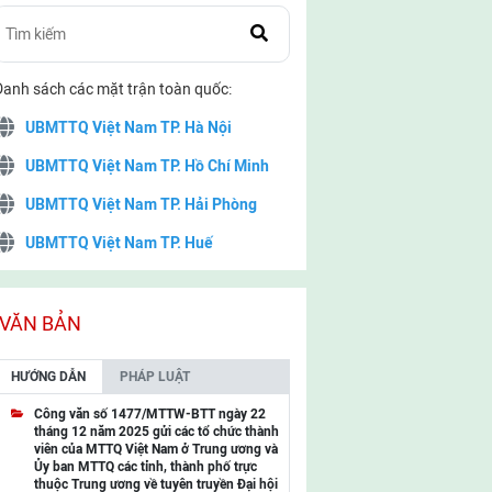
Danh sách các mặt trận toàn quốc:
UBMTTQ Việt Nam TP. Hà Nội
UBMTTQ Việt Nam TP. Hồ Chí Minh
UBMTTQ Việt Nam TP. Hải Phòng
UBMTTQ Việt Nam TP. Huế
UBMTTQ Việt Nam TP. Đà Nẵng
UBMTTQ Việt Nam TP. Cần Thơ
VĂN BẢN
UBMTTQ Việt Nam tỉnh Quảng Ninh
HƯỚNG DẪN
PHÁP LUẬT
UBMTTQ Việt Nam tỉnh Cao Bằng
Công văn số 1477/MTTW-BTT ngày 22
tháng 12 năm 2025 gửi các tổ chức thành
UBMTTQ Việt Nam tỉnh Lạng Sơn
viên của MTTQ Việt Nam ở Trung ương và
Ủy ban MTTQ các tỉnh, thành phố trực
UBMTTQ Việt Nam tỉnh Lai Châu
thuộc Trung ương về tuyên truyền Đại hội