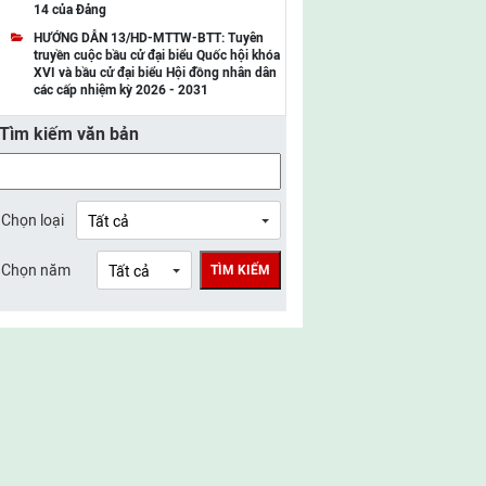
14 của Đảng
UBMTTQ Việt Nam tỉnh Điện Biên
HƯỚNG DẪN 13/HD-MTTW-BTT: Tuyên
truyền cuộc bầu cử đại biểu Quốc hội khóa
UBMTTQ Việt Nam tỉnh Sơn La
XVI và bầu cử đại biểu Hội đồng nhân dân
các cấp nhiệm kỳ 2026 - 2031
UBMTTQ Việt Nam tỉnh Thanh Hóa
Tìm kiếm văn bản
UBMTTQ Việt Nam tỉnh Nghệ An
UBMTTQ Việt Nam tỉnh Hà Tĩnh
UBMTTQ Việt Nam tỉnh Tuyên Quang
Chọn loại
UBMTTQ Việt Nam tỉnh Lào Cai
Chọn năm
TÌM KIẾM
UBMTTQ Việt Nam tỉnh Thái Nguyên
UBMTTQ Việt Nam tỉnh Phú Thọ
UBMTTQ Việt Nam tỉnh Bắc Ninh
UBMTTQ Việt Nam tỉnh Hưng Yên
UBMTTQ Việt Nam tỉnh Ninh Bình
UBMTTQ Việt Nam tỉnh Quảng Trị