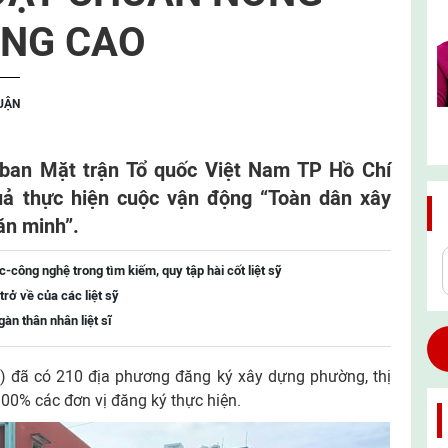
ÂNG CAO
LUẬN
 ban Mặt trận Tổ quốc Việt Nam TP Hồ Chí
uả thực hiện cuộc vận động “Toàn dân xây
ăn minh”.
công nghệ trong tìm kiếm, quy tập hài cốt liệt sỹ
trở về của các liệt sỹ
àn thân nhân liệt sĩ
ũ) đã có 210 địa phương đăng ký xây dựng phường, thị
100% các đơn vị đăng ký thực hiện.