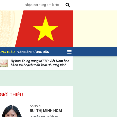
HONG TRÀO
VĂN BẢN HƯỚNG DẪN
Ủy ban Trung ương MTTQ Việt Nam ban
Toàn văn NGHỊ QU
hành Kế hoạch triển khai Chương trình...
toàn quốc Mặt trậ
oạt
Hoạt
ộng
động
ủa
của
ặt
mặt
rận
trận
GIỚI THIỆU
ĐỒNG CHÍ
BÙI THỊ MINH HOÀI
Ủy viên Bộ Chính trị,