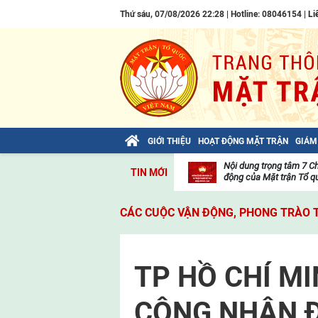
Thứ sáu, 07/08/2026 22:28 | Hotline: 08046154 |
Li
GIỚI THIỆU
HOẠT ĐỘNG MẶT TRẬN
GIÁM
Bài viết của Tổng Bí thư Tô Lâm: TIẾN
Nội dung trọng tâm 7 C
TIN MỚI
LÊN! TOÀN THẮNG ẮT VỀ TA!
động của Mặt trận Tổ qu
Thư
viện
CÁC CUỘC VẬN ĐỘNG, PHONG TRÀO 
video
TP HỒ CHÍ M
CÔNG NHẬN 