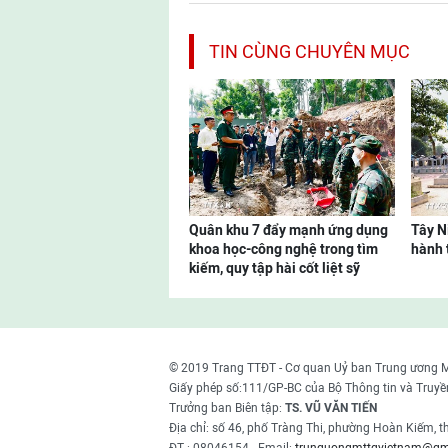
TIN CÙNG CHUYÊN MỤC
Quân khu 7 đẩy mạnh ứng dụng
Tây N
khoa học-công nghệ trong tìm
hành t
kiếm, quy tập hài cốt liệt sỹ
© 2019 Trang TTĐT - Cơ quan Uỷ ban Trung ương 
Giấy phép số:111/GP-BC của Bộ Thông tin và Truyề
Trưởng ban Biên tập:
TS. VŨ VĂN TIẾN
Địa chỉ: số 46, phố Tràng Thi, phường Hoàn Kiếm, 