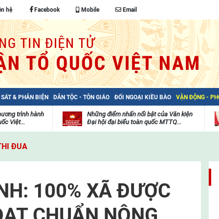
ên hệ
Facebook
Mobile
Email
 SÁT & PHẢN BIỆN
DÂN TỘC - TÔN GIÁO
ĐỐI NGOẠI KIỀU BÀO
VẬN ĐỘNG - P
hương trình hành
Những điểm nhấn nổi bật của Văn kiện
ốc Việt...
Đại hội đại biểu toàn quốc MTTQ...
Thư
H
viện
đ
THI ĐUA
video
c
m
t
INH: 100% XÃ ĐƯỢC
ĐẠT CHUẨN NÔNG