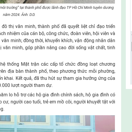
ện môi trường” tại thành phố được lãnh đạo TP Hồ Chí Minh tuyên dương
năm 2024. Ảnh: D.D.
ô thị văn minh, thành phố đã quyết liệt chỉ đạo triển
ách nhiệm của cán bộ, công chức, đoàn viên, hội viên và
ị văn minh; đồng thời, khuyến khích, vận động nhân dân
 văn minh, góp phần nâng cao đời sống vật chất, tinh
hệ thống Mặt trận các cấp tổ chức đồng loạt chương
 trên địa bàn thành phố, theo phương thức mỗi phường,
iển khai. Kết quả, đã thu hút sự tham gia hưởng ứng của
0.000 lượt người tham dự.
m lo hỗ trợ các hộ gia đình chính sách, hộ gia đình có
cư, người cao tuổi, trẻ em mồ côi, người khuyết tật với
ng.