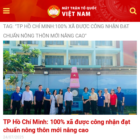
TAG: "TP HỒ CHÍ MINH:100% XÃ ĐƯỢC CÔNG NHẬN ĐẠT
CHUẨN NÔNG THÔN MỚI NÂNG CAO"
TP Hồ Chí Minh: 100% xã được công nhận đạt
chuẩn nông thôn mới nâng cao
24/07/2025