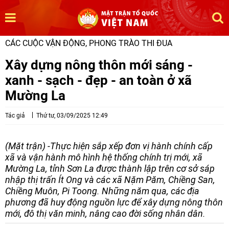
CÁC CUỘC VẬN ĐỘNG, PHONG TRÀO THI ĐUA
Xây dựng nông thôn mới sáng -
xanh - sạch - đẹp - an toàn ở xã
Mường La
Tác giả
Thứ tư, 03/09/2025 12:49
(Mặt trận) -Thực hiện sắp xếp đơn vị hành chính cấp
xã và vận hành mô hình hệ thống chính trị mới, xã
Mường La, tỉnh Sơn La được thành lập trên cơ sở sáp
nhập thị trấn Ít Ong và các xã Nặm Păm, Chiềng San,
Chiềng Muôn, Pi Toong. Những năm qua, các địa
phương đã huy động nguồn lực để xây dựng nông thôn
mới, đô thị văn minh, nâng cao đời sống nhân dân.