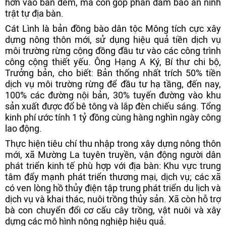
hơn vào ban đêm, mà còn góp phần đảm bảo an ninh
trật tự địa bàn.
Cát Lình là bản đồng bào dân tộc Mông tích cực xây
dựng nông thôn mới, sử dụng hiệu quả tiền dịch vụ
môi trường rừng cộng đồng đầu tư vào các công trình
công cộng thiết yếu. Ông Hạng A Ký, Bí thư chi bộ,
Trưởng bản, cho biết: Bản thống nhất trích 50% tiền
dịch vụ môi trường rừng để đầu tư hạ tầng, đến nay,
100% các đường nội bản, 30% tuyến đường vào khu
sản xuất được đổ bê tông và lắp đèn chiếu sáng. Tổng
kinh phí ước tính 1 tỷ đồng cùng hàng nghìn ngày công
lao động.
Thực hiện tiêu chí thu nhập trong xây dựng nông thôn
mới, xã Mường La tuyên truyền, vận động người dân
phát triển kinh tế phù hợp với địa bàn: Khu vực trung
tâm đẩy mạnh phát triển thương mại, dịch vụ; các xã
có ven lòng hồ thủy điện tập trung phát triển du lịch và
dịch vụ và khai thác, nuôi trồng thủy sản. Xã còn hỗ trợ
bà con chuyển đổi cơ cấu cây trồng, vật nuôi và xây
dựng các mô hình nông nghiệp hiệu quả.