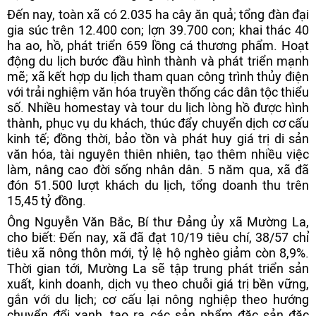
Đến nay, toàn xã có 2.035 ha cây ăn quả; tổng đàn đại
gia súc trên 12.400 con; lợn 39.700 con; khai thác 40
ha ao, hồ, phát triển 659 lồng cá thương phẩm. Hoạt
động du lịch bước đầu hình thành và phát triển mạnh
mẽ; xã kết hợp du lịch tham quan công trình thủy điện
với trải nghiệm văn hóa truyền thống các dân tộc thiểu
số. Nhiều homestay và tour du lịch lòng hồ được hình
thành, phục vụ du khách, thúc đẩy chuyển dịch cơ cấu
kinh tế; đồng thời, bảo tồn và phát huy giá trị di sản
văn hóa, tài nguyên thiên nhiên, tạo thêm nhiều việc
làm, nâng cao đời sống nhân dân. 5 năm qua, xã đã
đón 51.500 lượt khách du lịch, tổng doanh thu trên
15,45 tỷ đồng.
Ông Nguyễn Văn Bắc, Bí thư Đảng ủy xã Mường La,
cho biết: Đến nay, xã đã đạt 10/19 tiêu chí, 38/57 chỉ
tiêu xã nông thôn mới, tỷ lệ hộ nghèo giảm còn 8,9%.
Thời gian tới, Mường La sẽ tập trung phát triển sản
xuất, kinh doanh, dịch vụ theo chuỗi giá trị bền vững,
gắn với du lịch; cơ cấu lại nông nghiệp theo hướng
chuyển đổi xanh, tạo ra các sản phẩm đặc sản đặc