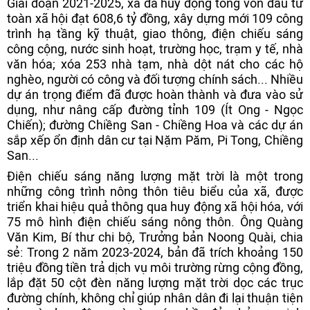
Giai đoạn 2021-2025, xã đã huy động tổng vốn đầu tư
toàn xã hội đạt 608,6 tỷ đồng, xây dựng mới 109 công
trình hạ tầng kỹ thuật, giao thông, điện chiếu sáng
công cộng, nước sinh hoạt, trường học, trạm y tế, nhà
văn hóa; xóa 253 nhà tạm, nhà dột nát cho các hộ
nghèo, người có công và đối tượng chính sách... Nhiều
dự án trọng điểm đã được hoàn thành và đưa vào sử
dụng, như nâng cấp đường tỉnh 109 (Ít Ong - Ngọc
Chiến); đường Chiềng San - Chiềng Hoa và các dự án
sắp xếp ổn định dân cư tại Nặm Păm, Pi Tong, Chiềng
San...
Điện chiếu sáng năng lượng mặt trời là một trong
những công trình nông thôn tiêu biểu của xã, được
triển khai hiệu quả thông qua huy động xã hội hóa, với
75 mô hình điện chiếu sáng nông thôn. Ông Quàng
Văn Kim, Bí thư chi bộ, Trưởng bản Noong Quài, chia
sẻ: Trong 2 năm 2023-2024, bản đã trích khoảng 150
triệu đồng tiền trả dịch vụ môi trường rừng cộng đồng,
lắp đặt 50 cột đèn năng lượng mặt trời dọc các trục
đường chính, không chỉ giúp nhân dân đi lại thuận tiện