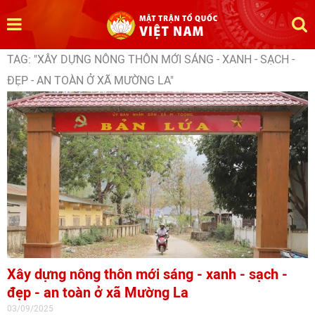
TAG: "XÂY DỰNG NÔNG THÔN MỚI SÁNG - XANH - SẠCH -
ĐẸP - AN TOÀN Ở XÃ MƯỜNG LA"
Xây dựng nông thôn mới sáng - xanh - sạch -
đẹp - an toàn ở xã Mường La
03/09/2025