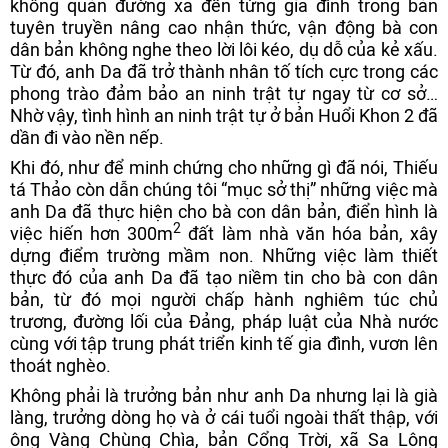
không quản đường xa đến từng gia đình trong bản
tuyên truyền nâng cao nhận thức, vận động bà con
dân bản không nghe theo lời lôi kéo, dụ dỗ của kẻ xấu.
Từ đó, anh Da đã trở thành nhân tố tích cực trong các
phong trào đảm bảo an ninh trật tự ngay từ cơ sở…
Nhờ vậy, tình hình an ninh trật tự ở bản Huổi Khon 2 đã
dần đi vào nền nếp.
Khi đó, như để minh chứng cho những gì đã nói, Thiếu
tá Thảo còn dẫn chúng tôi “mục sở thị” những việc mà
anh Da đã thực hiện cho bà con dân bản, điển hình là
2
việc hiến hơn 300m
đất làm nhà văn hóa bản, xây
dựng điểm trường mầm non. Những việc làm thiết
thực đó của anh Da đã tạo niềm tin cho bà con dân
bản, từ đó mọi người chấp hành nghiêm túc chủ
trương, đường lối của Đảng, pháp luật của Nhà nước
cùng với tập trung phát triển kinh tế gia đình, vươn lên
thoát nghèo.
Không phải là trưởng bản như anh Da nhưng lại là già
làng, trưởng dòng họ và ở cái tuổi ngoài thất thập, với
ông Vàng Chùng Chìa, bản Cổng Trời, xã Sa Lông