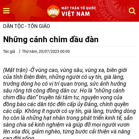
DÂN TỘC - TÔN GIÁO
Những cánh chim đầu đàn
Tác giả
Thứ năm, 20/07/2023 00:00
(Mặt trận) -Ở vùng cao, vùng sâu, vùng xa, biên giới
của tỉnh Điện Biên, những người có uy tín, già làng,
trưởng dòng họ có vị trí quan trọng, sức ảnh hưởng
sâu rộng tới cộng đồng dân cư. Họ là “những cánh
chim đầu đàn” truyền tải tâm tư, nguyện vọng của
đồng bào các dân tộc đến cấp ủy Đảng, chính quyền
các cấp. Không ít người có uy tín, già làng, trưởng dòng
họ còn là những hạt nhân trong phát triển kinh tế, sẵn
sàng chia sẻ kinh nghiệm và giúp đỡ mọi người vươn
lên xóa đói, giảm nghèo, từng bước cải thiện và nâng
cao đời sống.