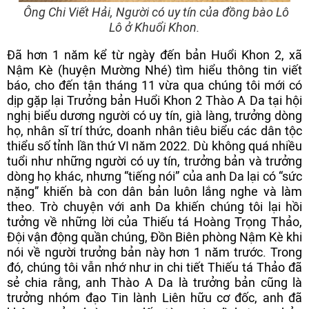
Ông Chi Viết Hải, Người có uy tín của đồng bào Lô
Lô ở Khuổi Khon.
Đã hơn 1 năm kể từ ngày đến bản Huổi Khon 2, xã
Nậm Kè (huyện Mường Nhé) tìm hiểu thông tin viết
báo, cho đến tận tháng 11 vừa qua chúng tôi mới có
dịp gặp lại Trưởng bản Huổi Khon 2 Thào A Da tại hội
nghị biểu dương người có uy tín, già làng, trưởng dòng
họ, nhân sĩ trí thức, doanh nhân tiêu biểu các dân tộc
thiểu số tỉnh lần thứ VI năm 2022. Dù không quá nhiều
tuổi như những người có uy tín, trưởng bản và trưởng
dòng họ khác, nhưng “tiếng nói” của anh Da lại có “sức
nặng” khiến bà con dân bản luôn lắng nghe và làm
theo. Trò chuyện với anh Da khiến chúng tôi lại hồi
tưởng về những lời của Thiếu tá Hoàng Trọng Thảo,
Đội vận động quần chúng, Đồn Biên phòng Nậm Kè khi
nói về người trưởng bản này hơn 1 năm trước. Trong
đó, chúng tôi vẫn nhớ như in chi tiết Thiếu tá Thảo đã
sẻ chia rằng, anh Thào A Da là trưởng bản cũng là
trưởng nhóm đạo Tin lành Liên hữu cơ đốc, anh đã