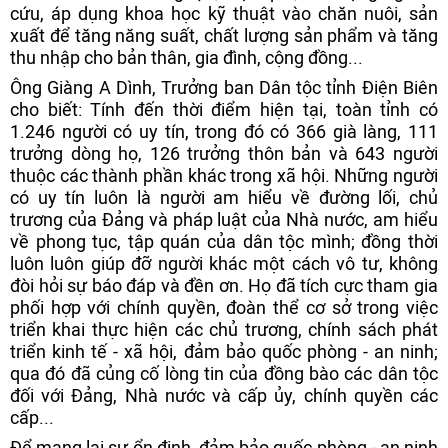
cứu, áp dụng khoa học kỹ thuật vào chăn nuôi, sản
xuất để tăng năng suất, chất lượng sản phẩm và tăng
thu nhập cho bản thân, gia đình, cộng đồng...
Ông Giàng A Dình, Trưởng ban Dân tộc tỉnh Điện Biên
cho biết: Tính đến thời điểm hiện tại, toàn tỉnh có
1.246 người có uy tín, trong đó có 366 già làng, 111
trưởng dòng họ, 126 trưởng thôn bản và 643 người
thuộc các thành phần khác trong xã hội. Những người
có uy tín luôn là người am hiểu về đường lối, chủ
trương của Đảng và pháp luật của Nhà nước, am hiểu
về phong tục, tập quán của dân tộc mình; đồng thời
luôn luôn giúp đỡ người khác một cách vô tư, không
đòi hỏi sự báo đáp và đền ơn. Họ đã tích cực tham gia
phối hợp với chính quyền, đoàn thể cơ sở trong việc
triển khai thực hiện các chủ trương, chính sách phát
triển kinh tế - xã hội, đảm bảo quốc phòng - an ninh;
qua đó đã củng cố lòng tin của đồng bào các dân tộc
đối với Đảng, Nhà nước và cấp ủy, chính quyền các
cấp...
Để mang lại sự ổn định, đảm bảo quốc phòng - an ninh