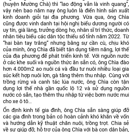
(huyện Mường Chà) thì “lao động vẫn là vinh quang”,
vậy nên bao năm nay ông luôn là điển hình sản xuất
kinh doanh giỏi tại địa phương. Vừa qua, ông Chìa
cũng được vinh danh tại hội nghị biểu dương người có
uy tín, già làng, trưởng dòng họ, nhân sĩ trí thức, doanh
nhân tiêu biểu các dân tộc thiểu số tỉnh năm 2022. Từ
“hai bàn tay trắng” nhưng bằng sự cần cù, chịu khó
của mình, ông Chìa đã biết tận dụng tiềm năng, lợi thế
của địa phương để phát triển kinh tế. Với nguồn nước
ở các khe suối và nguồn thức ăn sẵn có, ông Chìa đào
hơn 4.000m2 ao nuôi cá và đầu tư nuôi nhiều loại gia
súc kết hợp nuôi lợn, gà tăng thêm thu nhập. Cùng với
trồng rừng và canh tác lúa nước, ông Chìa còn tận
dụng lợi thế nhà gần quốc lộ 12 và sử dụng nguồn
nước có sẵn, tạo thêm thu nhập từ việc bơm nước mui
cho xe ô tô…
Ổn định kinh tế gia đình, ông Chìa sẵn sàng giúp đỡ
các gia đình trong bản có hoàn cảnh khó khăn về vốn
và hướng dẫn kỹ thuật chăn nuôi, trồng trọt. Chia sẻ
về sự giúp đỡ, hỗ trợ của ông Chìa với bà con dân bản,