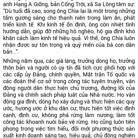
anh Hạng A Giống, bản Cổng Trời, xã Sa Lông tâm sự:
“Dù tuổi đã cao, song ông Chìa lại là một trong những
tấm gương sáng cho thanh niên trong làm ăn, phát
triển kinh tế. Khi kinh tế ổn định, ông còn nhiệt tình
hướng dẫn, giúp đỡ những hộ nghèo, hộ gia đình khó
khăn cách làm kinh tế hiệu quả. Vì thế, ông Chìa luôn
nhận được sự tôn trọng và quý mến của bà con dân
bản…”.
Những năm qua, các già làng, trưởng dòng họ, trưởng
thôn bản và người có uy tín đã tích cực phối hợp với
các cấp ủy Đảng, chính quyền, Mặt trận Tổ quốc và
các đoàn thể cơ sở trong công tác tuyên truyền, vận
động người dân thực hiện chủ trương, đường lối của
Đảng và chính sách pháp luật của Nhà nước. Họ vận
động gia đình, dòng họ xây dựng và thực hiện các quy
ước, hương ước ở khu dân cư; thực hiện tốt việc định
canh, định cư, không phá rừng làm nương; làm tốt
công tác khoanh nuôi bảo vệ rừng. Họ cũng luôn tiên
phong trong việc tìm hiểu, đổi mới phương thức sản
xuất kinh doanh sáng tạo, hiệu quả; chủ động nghiên