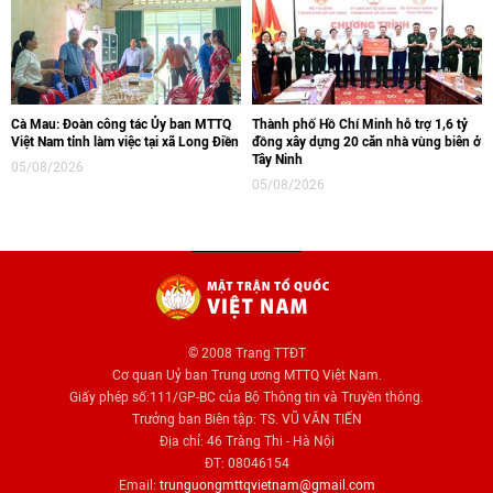
Cà Mau: Đoàn công tác Ủy ban MTTQ
Thành phố Hồ Chí Minh hỗ trợ 1,6 tỷ
Việt Nam tỉnh làm việc tại xã Long Điền
đồng xây dựng 20 căn nhà vùng biên ở
Tây Ninh
05/08/2026
05/08/2026
© 2008 Trang TTĐT
Cơ quan Uỷ ban Trung ương MTTQ Việt Nam.
Giấy phép số:111/GP-BC của Bộ Thông tin và Truyền thông.
Trưởng ban Biên tập: TS. VŨ VĂN TIẾN
Địa chỉ: 46 Tràng Thi - Hà Nội
ĐT: 08046154
Email:
trunguongmttqvietnam@gmail.com