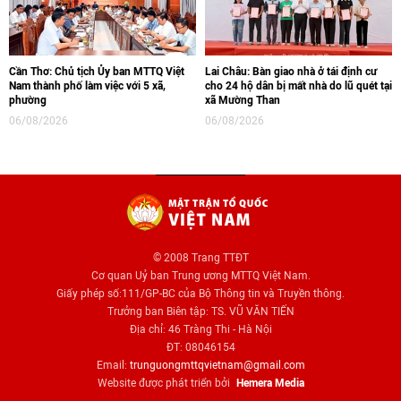
Cần Thơ: Chủ tịch Ủy ban MTTQ Việt
Lai Châu: Bàn giao nhà ở tái định cư
Nam thành phố làm việc với 5 xã,
cho 24 hộ dân bị mất nhà do lũ quét tại
phường
xã Mường Than
06/08/2026
06/08/2026
© 2008 Trang TTĐT
Cơ quan Uỷ ban Trung ương MTTQ Việt Nam.
Giấy phép số:111/GP-BC của Bộ Thông tin và Truyền thông.
Trưởng ban Biên tập: TS. VŨ VĂN TIẾN
Địa chỉ: 46 Tràng Thi - Hà Nội
ĐT: 08046154
Email:
trunguongmttqvietnam@gmail.com
Website được phát triển bởi
Hemera Media