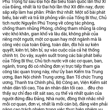
Phú Trọng từ sau Đại hội đại biểu toàn quốc lần thứ XI
của Đảng, nhất là từ Đại hội lần thứ XII đến nay; được
sắp xếp làm hai phần: Phần thứ nhất: Một số bài phát
biểu, bài viết và trả lời phỏng vấn của Tổng Bí thư, Chủ
tịch nước Nguyễn Phú Trọng về công tác phòng,
chống tham nhũng Phòng, chống tham nhũng là công
việc khó khăn, gian khổ và lâu dài, không phải của
riêng một người, một cơ quan hay một ngành mà là
công việc của toàn Đảng, toàn dân, đòi hỏi sự kiên
quyết, kiên trì, bền bỉ, sự vào cuộc của cả hệ thống
chính trị. Do vậy, xuyên suốt trong các bài phát biểu
của Tổng Bí thư, Chủ tịch nước với các cơ quan, ban,
ngành, trong đó có những đơn vị trực tiếp tham gia
công tác quan trọng này, như Ủy ban Kiểm tra Trung
ương, Ban Nội chính Trung ương, Ban Tổ chức Trung
ương, Thanh tra Chính phủ, Bộ Công an, Viện Kiểm sát
nhân dân tối cao, Tòa án nhân dân tối cao... đều cho
thấy sự chỉ đạo rất sát sao, cụ thể và nhất quán của
người đứng đầu Đảng, Nhà nước, đồng thời nhắc nhở
mỗi cơ quan, đơn vị, nhất là mỗi cán bộ, đảng viên phải
nâng cao trách nhiệm trong việc thực hiện nhiệm vụ,