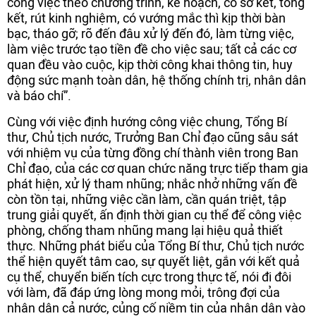
công việc theo chương trình, kế hoạch, có sơ kết, tổng
kết, rút kinh nghiệm, có vướng mắc thì kịp thời bàn
bạc, tháo gỡ; rõ đến đâu xử lý đến đó, làm từng việc,
làm việc trước tạo tiền đề cho việc sau; tất cả các cơ
quan đều vào cuộc, kịp thời công khai thông tin, huy
động sức mạnh toàn dân, hệ thống chính trị, nhân dân
và báo chí”.
Cùng với việc định hướng công việc chung, Tổng Bí
thư, Chủ tịch nước, Trưởng Ban Chỉ đạo cũng sâu sát
với nhiệm vụ của từng đồng chí thành viên trong Ban
Chỉ đạo, của các cơ quan chức năng trực tiếp tham gia
phát hiện, xử lý tham nhũng; nhắc nhở những vấn đề
còn tồn tại, những việc cần làm, cần quán triệt, tập
trung giải quyết, ấn định thời gian cụ thể để công việc
phòng, chống tham nhũng mang lại hiệu quả thiết
thực. Những phát biểu của Tổng Bí thư, Chủ tịch nước
thể hiện quyết tâm cao, sự quyết liệt, gắn với kết quả
cụ thể, chuyển biến tích cực trong thực tế, nói đi đôi
với làm, đã đáp ứng lòng mong mỏi, trông đợi của
nhân dân cả nước, củng cố niềm tin của nhân dân vào