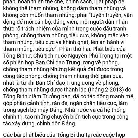
pháp, hoàn thiện thể chế, chính sách, luật pháp để
không thể tham nhũng, không dám tham nhũng và
không còn muốn tham nhũng; phải “tuyên truyền, vận
động để mỗi cán bộ, đảng viên, mỗi người dân nhận
thức rõ trách nhiệm của mình trong cuộc đấu tranh
phòng, chống tham nhũng, tiêu cực, không mắc vào
tham nhũng, tiêu cực và khinh ghét, lên án hành vi
tham nhũng, tiêu cực”. Phần thứ hai: Phát biểu của
Tổng Bí thư, Chủ tịch nước Nguyễn Phú Trọng tại một
số phiên họp Ban Chỉ đạo Trung ương về phòng,
chống tham nhũng Những kết quả đạt được trong
công tác phòng, chống tham nhũng thời gian qua,
nhất là từ khi Ban Chỉ đạo Trung ương về phòng,
chống tham nhũng được thành lập (tháng 2-2013) do
Tổng Bí thư làm Trưởng ban, đã có tác động mạnh mẽ,
góp phần cảnh tỉnh, răn đe, ngăn chặn tiêu cực, làm
trong sạch bộ máy Đảng, Nhà nước và cả hệ thống
chính trị, tạo những chuyển biến tích cực trong công
tác xây dựng, chỉnh đốn Đảng.
Các bài phát biểu của Tổng Bí thư tại các cuộc họp