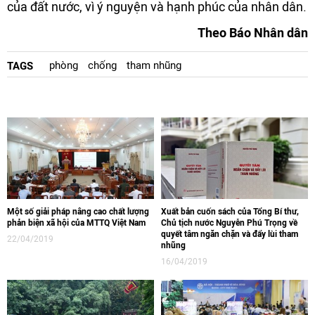
của đất nước, vì ý nguyện và hạnh phúc của nhân dân.
Theo Báo Nhân dân
phòng
chống
tham nhũng
TAGS
Một số giải pháp nâng cao chất lượng
Xuất bản cuốn sách của Tổng Bí thư,
phản biện xã hội của MTTQ Việt Nam
Chủ tịch nước Nguyễn Phú Trọng về
quyết tâm ngăn chặn và đẩy lùi tham
22/04/2019
nhũng
16/04/2019