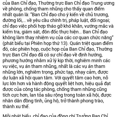
của Ban Chỉ đạo, Thường trực Ban Chỉ đạo Trung ương
về phòng, chống tham nhũng cho thấy quan điểm
nhất quán là: “Ban Chỉ đạo cho ý kiến về chủ trương,
đường lối,… về yêu cầu chính trị, pháp luật, đối ngoại;
chỉ đạo việc phối hợp tháo gỡ khó khăn, vướng mắc và
kiểm tra, giám sát, đôn đốc thực hiện… Ban Chỉ đạo
không làm thay nhiệm vụ của các cơ quan chức năng”
(phát biểu tại Phiên họp thứ 13). Quán triệt quan điểm
đó, các phiên họp, cuộc họp của Ban Chỉ đạo, Thường
trực Ban Chỉ đạo đã có sự chỉ đạo về định hướng,
phương hướng nhằm xử lý kịp thời, nghiêm minh các
vụ việc, vụ án tham nhũng, nhất là các vụ án tham
nhũng lớn, nghiêm trọng, phức tạp, nhạy cảm, được
dư luận xã hội quan tâm. Với quyết tâm cao hơn, nỗ
lực lớn hơn và hành động quyết liệt hơn, hiệu quả đạt
được của công tác phòng, chống tham nhũng cũng
tích cực hơn, lan tỏa sâu rộng trong toàn xã hội, được
nhân dân đồng tình, ủng hộ, trở thành phong trào,
thành xu thế.
Mỗi phát biểu, chỉ đạo của đồng chí Trưởng Ban Chỉ