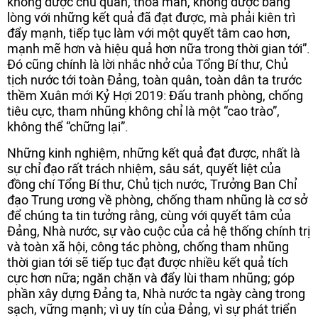
không được chủ quan, thỏa mãn, không được bằng
lòng với những kết quả đã đạt được, mà phải kiên trì
đẩy mạnh, tiếp tục làm với một quyết tâm cao hơn,
mạnh mẽ hơn và hiệu quả hơn nữa trong thời gian tới”.
Đó cũng chính là lời nhắc nhở của Tổng Bí thư, Chủ
tịch nước tới toàn Đảng, toàn quân, toàn dân ta trước
thềm Xuân mới Kỷ Hợi 2019: Đấu tranh phòng, chống
tiêu cực, tham nhũng không chỉ là một “cao trào”,
không thể “chững lại”.
Những kinh nghiệm, những kết quả đạt được, nhất là
sự chỉ đạo rất trách nhiệm, sâu sát, quyết liệt của
đồng chí Tổng Bí thư, Chủ tịch nước, Trưởng Ban Chỉ
đạo Trung ương về phòng, chống tham nhũng là cơ sở
để chúng ta tin tưởng rằng, cùng với quyết tâm của
Đảng, Nhà nước, sự vào cuộc của cả hệ thống chính trị
và toàn xã hội, công tác phòng, chống tham nhũng
thời gian tới sẽ tiếp tục đạt được nhiều kết quả tích
cực hơn nữa; ngăn chặn và đẩy lùi tham nhũng; góp
phần xây dựng Đảng ta, Nhà nước ta ngày càng trong
sạch, vững mạnh; vì uy tín của Đảng, vì sự phát triển