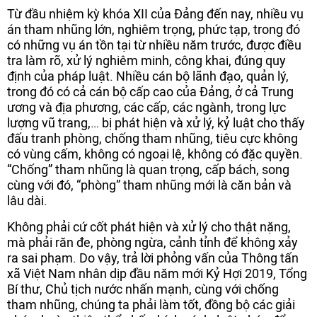
Từ đầu nhiệm kỳ khóa XII của Đảng đến nay, nhiều vụ
án tham nhũng lớn, nghiêm trọng, phức tạp, trong đó
có những vụ án tồn tại từ nhiều năm trước, được điều
tra làm rõ, xử lý nghiêm minh, công khai, đúng quy
định của pháp luật. Nhiều cán bộ lãnh đạo, quản lý,
trong đó có cả cán bộ cấp cao của Đảng, ở cả Trung
ương và địa phương, các cấp, các ngành, trong lực
lượng vũ trang,… bị phát hiện và xử lý, kỷ luật cho thấy
đấu tranh phòng, chống tham nhũng, tiêu cực không
có vùng cấm, không có ngoại lệ, không có đặc quyền.
“Chống” tham nhũng là quan trọng, cấp bách, song
cùng với đó, “phòng” tham nhũng mới là căn bản và
lâu dài.
Không phải cứ cốt phát hiện và xử lý cho thật nặng,
mà phải răn đe, phòng ngừa, cảnh tỉnh để không xảy
ra sai phạm. Do vậy, trả lời phỏng vấn của Thông tấn
xã Việt Nam nhân dịp đầu năm mới Kỷ Hợi 2019, Tổng
Bí thư, Chủ tịch nước nhấn mạnh, cùng với chống
tham nhũng, chúng ta phải làm tốt, đồng bộ các giải