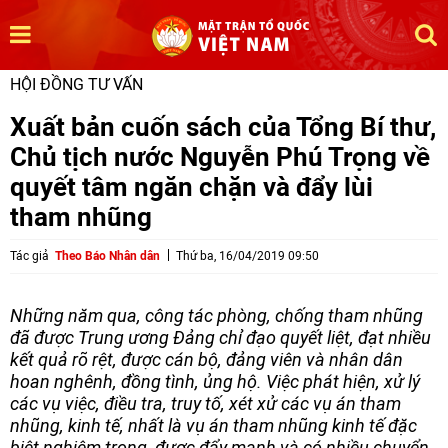
HỘI ĐỒNG TƯ VẤN
Xuất bản cuốn sách của Tổng Bí thư,
Chủ tịch nước Nguyễn Phú Trọng về
quyết tâm ngăn chặn và đẩy lùi
tham nhũng
Tác giả
Theo Báo Nhân dân
Thứ ba, 16/04/2019 09:50
Những năm qua, công tác phòng, chống tham nhũng
đã được Trung ương Đảng chỉ đạo quyết liệt, đạt nhiều
kết quả rõ rệt, được cán bộ, đảng viên và nhân dân
hoan nghênh, đồng tình, ủng hộ. Việc phát hiện, xử lý
các vụ việc, điều tra, truy tố, xét xử các vụ án tham
nhũng, kinh tế, nhất là vụ án tham nhũng kinh tế đặc
biệt nghiêm trọng, được đẩy mạnh và có nhiều chuyển