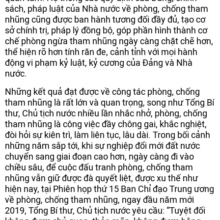
sách, pháp luật của Nhà nước về phòng, chống tham
nhũng cũng được ban hành tương đối đầy đủ, tạo cơ
sở chính trị, pháp lý đồng bộ, góp phần hình thành cơ
chế phòng ngừa tham nhũng ngày càng chặt chẽ hơn,
thể hiện rõ hơn tính răn đe, cảnh tỉnh với mọi hành
động vi phạm kỷ luật, kỷ cương của Đảng và Nhà
nước.
Những kết quả đạt được về công tác phòng, chống
tham nhũng là rất lớn và quan trọng, song như Tổng Bí
thư, Chủ tịch nước nhiều lần nhắc nhở, phòng, chống
tham nhũng là công việc đầy chông gai, khắc nghiệt,
đòi hỏi sự kiên trì, làm liên tục, lâu dài. Trong bối cảnh
những năm sắp tới, khi sự nghiệp đổi mới đất nước
chuyển sang giai đoạn cao hơn, ngày càng đi vào
chiều sâu, để cuộc đấu tranh phòng, chống tham
nhũng vẫn giữ được đà quyết liệt, được xu thế như
hiện nay, tại Phiên họp thứ 15 Ban Chỉ đạo Trung ương
về phòng, chống tham nhũng, ngay đầu năm mới
2019, Tổng Bí thư, Chủ tịch nước yêu cầu: “Tuyệt đối