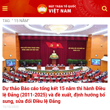
TAG: " 15 NĂM"
Dự thảo Báo cáo tổng kết 15 năm thi hành Điều
lệ Đảng (2011-2025) và đề xuất, định hướng bổ
sung, sửa đổi Điều lệ Đảng
15/10/2025