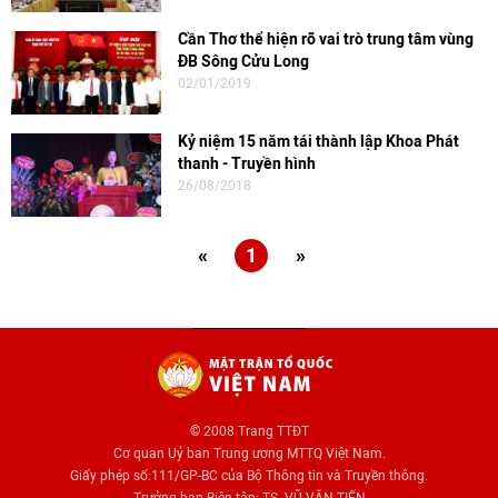
Cần Thơ thể hiện rõ vai trò trung tâm vùng
ĐB Sông Cửu Long
02/01/2019
Kỷ niệm 15 năm tái thành lập Khoa Phát
thanh - Truyền hình
26/08/2018
«
1
»
© 2008 Trang TTĐT
Cơ quan Uỷ ban Trung ương MTTQ Việt Nam.
Giấy phép số:111/GP-BC của Bộ Thông tin và Truyền thông.