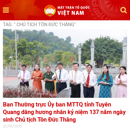
TAG: " CHỦ TỊCH TÔN ĐỨC THẮNG"
Ban Thường trực Ủy ban MTTQ tỉnh Tuyên
Quang dâng hương nhân kỷ niệm 137 năm ngày
sinh Chủ tịch Tôn Đức Thắng
22/08/2025