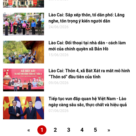
Lào Cai: Sắp xếp thôn, tổ dân phố: Lắng
nghe, tôn trọng ý kiến người dân
24/06/2026
Lào Cai: Đối thoại tại nhà dân - cách làm
mới của chính quyền xã Bản Hồ
15/06/2026
Lào Cai: Thôn 4, xã Bát Xát ra mắt mô hình
“Thôn số” đầu tiên của tỉnh
09/06/2026
Tiếp tục vun đắp quan hệ Việt Nam - Lào
ngày càng sâu sắc, thực chất và hiệu quả
07/06/2026
«
1
2
3
4
5
»