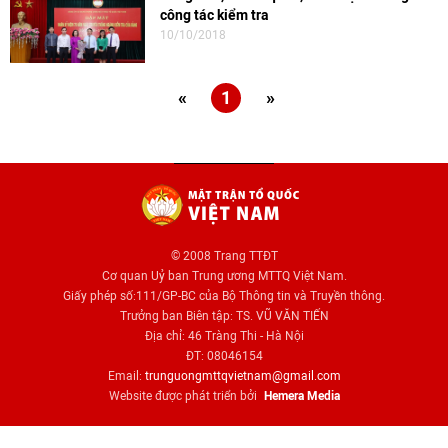
công tác kiểm tra
10/10/2018
«
1
»
© 2008 Trang TTĐT
Cơ quan Uỷ ban Trung ương MTTQ Việt Nam.
Giấy phép số:111/GP-BC của Bộ Thông tin và Truyền thông.
Trưởng ban Biên tập: TS. VŨ VĂN TIẾN
Địa chỉ: 46 Tràng Thi - Hà Nội
ĐT: 08046154
Email:
trunguongmttqvietnam@gmail.com
Website được phát triển bởi
Hemera Media