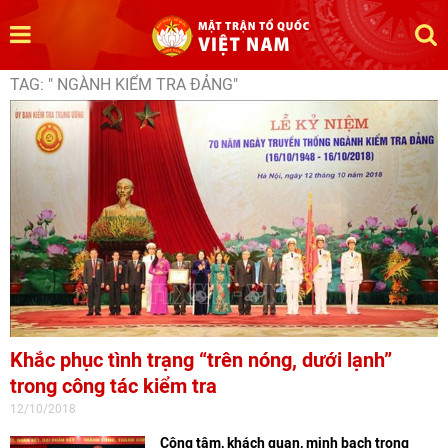
TAG: " NGÀNH KIỂM TRA ĐẢNG"
Khắc phục tình trạng “trên nóng, dưới lạnh”
trong công tác kiểm tra
12/10/2018
Công tâm, khách quan, minh bạch trong