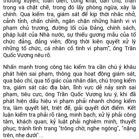
thường xuyên, toàn diện, công khai, dân chủ, thận
trọng và chặt chẽ, trong đó lấy phòng ngừa, xây là
chính. Qua kiểm tra, giám sát để kịp thời nhắc nhở,
cảnh tỉnh, chấn chỉnh, ngăn chặn những hành vi vi
phạm chủ trương, đường lối của Đảng, chính sách,
pháp luật của Nhà nước, sự thiếu gương mẫu của tổ
chức đảng, đảng viên; đồng thời kiên quyết xử lý
những tổ chức, cá nhân cố tình vi phạm”, ông Trần
Quốc Vượng nêu rõ.
Nhấn mạnh trong công tác kiểm tra cần chú ý khâu
phát hiện sai phạm, thông qua hoạt động giám sát,
qua báo chí, qua tố giác của nhân dân, chú trọng kiểm
tra, giám sát các địa bàn, lĩnh vực dễ nảy sinh sai
phạm, tiêu cực, ông Trần Quốc Vượng lưu ý, khi đã
phát hiện dấu hiệu vi phạm phải nhanh chóng kiểm
tra, làm quyết liệt, triệt để, giải quyết dứt điểm. Kết
luận kiểm tra phải rõ ràng, minh bạch; xử lý phải công
tâm, khách quan; kỷ luật phải nghiêm minh, thuyết
phục; tránh tình trạng "trông chờ, nghe ngóng", "nặng
trên, nhẹ dưới"...