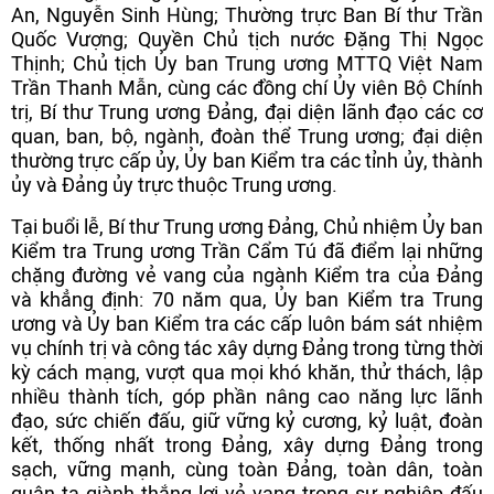
An, Nguyễn Sinh Hùng; Thường trực Ban Bí thư Trần
Quốc Vượng; Quyền Chủ tịch nước Đặng Thị Ngọc
Thịnh; Chủ tịch Ủy ban Trung ương MTTQ Việt Nam
Trần Thanh Mẫn, cùng các đồng chí Ủy viên Bộ Chính
trị, Bí thư Trung ương Đảng, đại diện lãnh đạo các cơ
quan, ban, bộ, ngành, đoàn thể Trung ương; đại diện
thường trực cấp ủy, Ủy ban Kiểm tra các tỉnh ủy, thành
ủy và Đảng ủy trực thuộc Trung ương.
Tại buổi lễ, Bí thư Trung ương Đảng, Chủ nhiệm Ủy ban
Kiểm tra Trung ương Trần Cẩm Tú đã điểm lại những
chặng đường vẻ vang của ngành Kiểm tra của Đảng
và khẳng định: 70 năm qua, Ủy ban Kiểm tra Trung
ương và Ủy ban Kiểm tra các cấp luôn bám sát nhiệm
vụ chính trị và công tác xây dựng Đảng trong từng thời
kỳ cách mạng, vượt qua mọi khó khăn, thử thách, lập
nhiều thành tích, góp phần nâng cao năng lực lãnh
đạo, sức chiến đấu, giữ vững kỷ cương, kỷ luật, đoàn
kết, thống nhất trong Đảng, xây dựng Đảng trong
sạch, vững mạnh, cùng toàn Đảng, toàn dân, toàn
quân ta giành thắng lợi vẻ vang trong sự nghiệp đấu