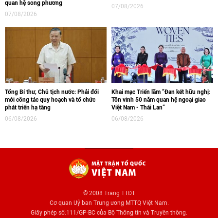
quan hệ song phương
07/08/2026
07/08/2026
Tổng Bí thư, Chủ tịch nước: Phải đổi
Khai mạc Triển lãm “Đan kết hữu nghị:
mới công tác quy hoạch và tổ chức
Tôn vinh 50 năm quan hệ ngoại giao
phát triển hạ tầng
Việt Nam - Thái Lan“
06/08/2026
06/08/2026
© 2008 Trang TTĐT
Cơ quan Uỷ ban Trung ương MTTQ Việt Nam.
Giấy phép số:111/GP-BC của Bộ Thông tin và Truyền thông.