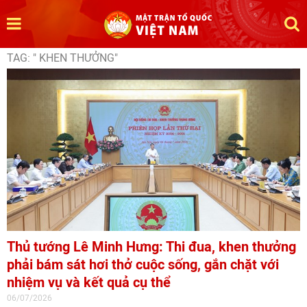
TAG: " KHEN THƯỞNG"
Thủ tướng Lê Minh Hưng: Thi đua, khen thưởng
phải bám sát hơi thở cuộc sống, gắn chặt với
nhiệm vụ và kết quả cụ thể
06/07/2026