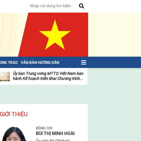
HONG TRÀO
VĂN BẢN HƯỚNG DẪN
Ủy ban Trung ương MTTQ Việt Nam ban
Toàn văn NGHỊ QU
hành Kế hoạch triển khai Chương trình...
toàn quốc Mặt trậ
oạt
Hoạt
ộng
động
ủa
của
ặt
mặt
rận
trận
GIỚI THIỆU
ĐỒNG CHÍ
BÙI THỊ MINH HOÀI
Ủy viên Bộ Chính trị,