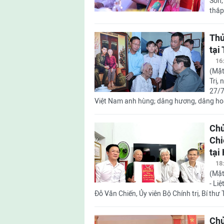
Sơn,
thắp
Thủ
tại
16
(Mặt
Trị,
27/7
Việt Nam anh hùng; dâng hương, dâng hoa 
Chủ
Chi
tại
18
(Mặt
- Li
Đỗ Văn Chiến, Ủy viên Bộ Chính trị, Bí thư
Chủ