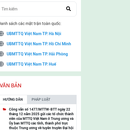
Danh sách các mặt trận toàn quốc:
UBMTTQ Việt Nam TP. Hà Nội
UBMTTQ Việt Nam TP. Hồ Chí Minh
UBMTTQ Việt Nam TP. Hải Phòng
UBMTTQ Việt Nam TP. Huế
UBMTTQ Việt Nam TP. Đà Nẵng
UBMTTQ Việt Nam TP. Cần Thơ
VĂN BẢN
UBMTTQ Việt Nam tỉnh Quảng Ninh
HƯỚNG DẪN
PHÁP LUẬT
UBMTTQ Việt Nam tỉnh Cao Bằng
Công văn số 1477/MTTW-BTT ngày 22
tháng 12 năm 2025 gửi các tổ chức thành
UBMTTQ Việt Nam tỉnh Lạng Sơn
viên của MTTQ Việt Nam ở Trung ương và
Ủy ban MTTQ các tỉnh, thành phố trực
UBMTTQ Việt Nam tỉnh Lai Châu
thuộc Trung ương về tuyên truyền Đại hội