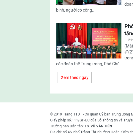
đoàn
binh, người có công...
Phó
tặn
21
(Mặt
sĩ (
ương
các đoàn thể Trung ương, Phó Chủ...
Xem theo ngày
© 2019 Trang TTĐT - Cơ quan Uỷ ban Trung ương 
Giấy phép số:111/GP-BC của Bộ Thông tin và Truyề
Trưởng ban Biên tập:
TS. VŨ VĂN TIẾN
Địa chỉ: số 46, phố Tràng Thi, phường Hoàn Kiếm, 