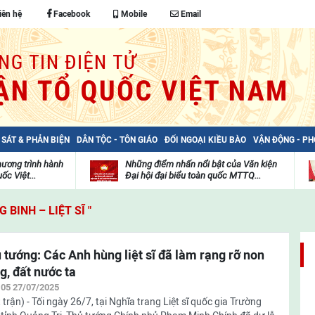
iên hệ
Facebook
Mobile
Email
 SÁT & PHẢN BIỆN
DÂN TỘC - TÔN GIÁO
ĐỐI NGOẠI KIỀU BÀO
VẬN ĐỘNG - P
hương trình hành
Những điểm nhấn nổi bật của Văn kiện
ốc Việt...
Đại hội đại biểu toàn quốc MTTQ...
Thư
H
viện
đ
BINH – LIỆT SĨ "
video
c
m
t
 tướng: Các Anh hùng liệt sĩ đã làm rạng rỡ non
g, đất nước ta
:05 27/07/2025
 trận) - Tối ngày 26/7, tại Nghĩa trang Liệt sĩ quốc gia Trường