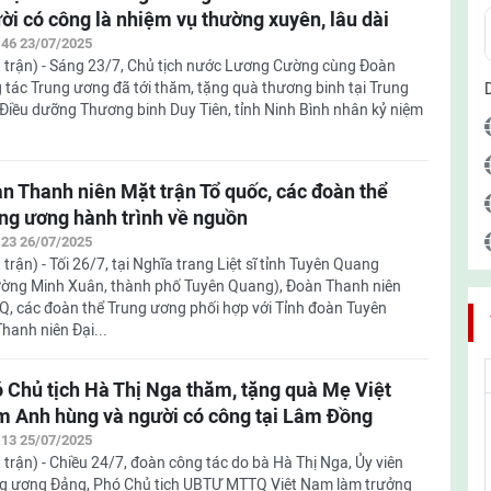
ời có công là nhiệm vụ thường xuyên, lâu dài
:46 23/07/2025
 trận) - Sáng 23/7, Chủ tịch nước Lương Cường cùng Đoàn
 tác Trung ương đã tới thăm, tặng quà thương binh tại Trung
Điều dưỡng Thương binh Duy Tiên, tỉnh Ninh Bình nhân kỷ niệm
n Thanh niên Mặt trận Tổ quốc, các đoàn thể
ng ương hành trình về nguồn
:23 26/07/2025
 trận) - Tối 26/7, tại Nghĩa trang Liệt sĩ tỉnh Tuyên Quang
ờng Minh Xuân, thành phố Tuyên Quang), Đoàn Thanh niên
, các đoàn thể Trung ương phối hợp với Tỉnh đoàn Tuyên
hanh niên Đại...
 Chủ tịch Hà Thị Nga thăm, tặng quà Mẹ Việt
 Anh hùng và người có công tại Lâm Đồng
:13 25/07/2025
 trận) - Chiều 24/7, đoàn công tác do bà Hà Thị Nga, Ủy viên
g ương Đảng, Phó Chủ tịch UBTƯ MTTQ Việt Nam làm trưởng