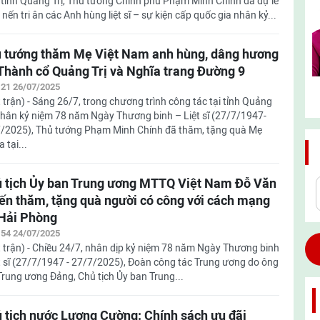
 tỉnh Quảng Trị, Thủ tướng Chính phủ Phạm Minh Chính đã dự lễ
 nến tri ân các Anh hùng liệt sĩ – sự kiện cấp quốc gia nhân kỷ...
 tướng thăm Mẹ Việt Nam anh hùng, dâng hương
 Thành cổ Quảng Trị và Nghĩa trang Đường 9
:21 26/07/2025
 trận) - Sáng 26/7, trong chương trình công tác tại tỉnh Quảng
 nhân kỷ niệm 78 năm Ngày Thương binh – Liệt sĩ (27/7/1947-
/2025), Thủ tướng Phạm Minh Chính đã thăm, tặng quà Mẹ
tại...
 tịch Ủy ban Trung ương MTTQ Việt Nam Đỗ Văn
ến thăm, tặng quà người có công với cách mạng
 Hải Phòng
:54 24/07/2025
 trận) - Chiều 24/7, nhân dịp kỷ niệm 78 năm Ngày Thương binh
ệt sĩ (27/7/1947 - 27/7/2025), Đoàn công tác Trung ương do ông
 Trung ương Đảng, Chủ tịch Ủy ban Trung...
 tịch nước Lương Cường: Chính sách ưu đãi