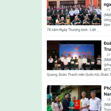
ngư
11
(Mặt
công
tâm 
78 năm Ngày Thương binh - Liệt...
Đoà
Tru
21
(Mặt
(phư
MTTQ
Quang, Đoàn Thanh niên Quốc hội, Đoàn T
Phó
Nam
10
(Mặt
Trun