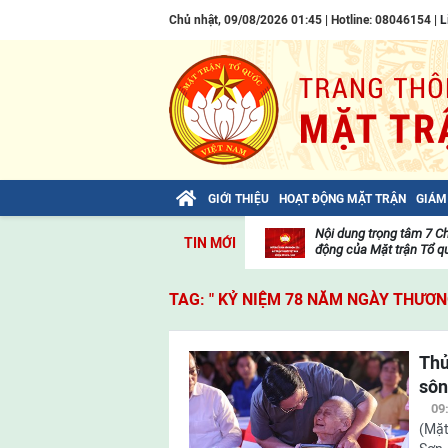
Chủ nhật, 09/08/2026 01:45 | Hotline: 08046154 |
L
GIỚI THIỆU
HOẠT ĐỘNG MẶT TRẬN
GIÁM
Bài viết của Tổng Bí thư Tô Lâm: TIẾN
Nội dung trọng tâm 7 C
TIN MỚI
LÊN! TOÀN THẮNG ẮT VỀ TA!
động của Mặt trận Tổ qu
Thư
viện
TAG: " KỶ NIỆM 78 NĂM NGÀY THƯƠNG 
video
Thủ
sôn
09
(Mặt