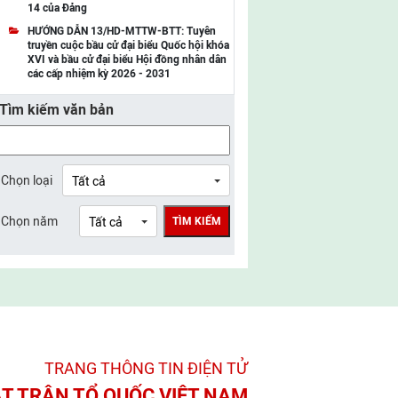
14 của Đảng
UBMTTQ Việt Nam tỉnh Điện Biên
HƯỚNG DẪN 13/HD-MTTW-BTT: Tuyên
truyền cuộc bầu cử đại biểu Quốc hội khóa
UBMTTQ Việt Nam tỉnh Sơn La
XVI và bầu cử đại biểu Hội đồng nhân dân
các cấp nhiệm kỳ 2026 - 2031
UBMTTQ Việt Nam tỉnh Thanh Hóa
Tìm kiếm văn bản
UBMTTQ Việt Nam tỉnh Nghệ An
UBMTTQ Việt Nam tỉnh Hà Tĩnh
UBMTTQ Việt Nam tỉnh Tuyên Quang
Chọn loại
UBMTTQ Việt Nam tỉnh Lào Cai
Chọn năm
TÌM KIẾM
UBMTTQ Việt Nam tỉnh Thái Nguyên
UBMTTQ Việt Nam tỉnh Phú Thọ
UBMTTQ Việt Nam tỉnh Bắc Ninh
UBMTTQ Việt Nam tỉnh Hưng Yên
UBMTTQ Việt Nam tỉnh Ninh Bình
TRANG THÔNG TIN ĐIỆN TỬ­
UBMTTQ Việt Nam tỉnh Quảng Trị
T TRẬN TỔ QUỐC VIỆT NAM