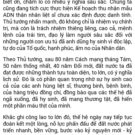
biết ơn, chăm lo có nhiều ý nghĩa sâu sắc. Chúng ta
cũng đang tích cực thực hiện Kế hoạch thu nhận mẫu
ADN thân nhân liệt sĩ chưa xác định được danh tính.
Thủ tướng nhấn mạnh, đó không chỉ là nhiệm vụ chính
trị, mà còn là trách nhiệm thiêng liêng, cao cả, mệnh
lệnh của trái tim, đạo lý làm người sâu sắc đối với
những người con ưu tú đã anh dũng hy sinh vì độc lập,
tự do của Tổ quốc, hạnh phúc, ấm no của Nhân dân.
Theo Thủ tướng, sau 80 năm Cách mạng tháng Tám,
50 năm thống nhất, 40 năm Đổi mới, đất nước ta đã
đạt được những thành tựu toàn diện, to lớn, có ý nghĩa
lịch sử. Đó là có phần quan trọng nhờ sự hy sinh cao
cả của các anh hùng liệt sĩ, thương binh, bệnh binh,
của hàng triệu đồng chí, đồng bào qua các thế hệ đã
ngã xuống, đã hy sinh, đã mang thương tật, đã hiến
một phần máu thịt của mình.
Khắc ghi công lao to lớn đó, thế hệ ngày nay tiếp tục
đoàn kết một lòng, nỗ lực phấn đấu để đất nước phát
triển nhanh, bền vững, bước vào kỷ nguyên mới - kỷ