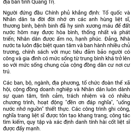
địa bàn tỉnh Quảng Trị.
Người đứng đầu Chính phủ khẳng định: Tổ quốc và
Nhân dân ta đời đời nhớ ơn các anh hùng liệt sĩ,
thương binh, bệnh binh đã hy sinh xương máu để đất
nước hôm nay được hòa bình, thống nhất và phát
triển; Nhân dân được ấm no, hạnh phúc. Đảng, Nhà
nước ta luôn đặc biệt quan tâm và ban hành nhiều chủ
trương, chính sách với mục tiêu đảm bảo người có
công và gia đình có mức sống từ trung bình khá trở lên
so với mức sống chung của cộng đồng dân cư nơi cư
trú.
Các ban, bộ, ngành, địa phương, tổ chức đoàn thể xã
hội, cộng đồng doanh nghiệp và Nhân dân luôn dành
sự quan tâm, tình cảm, trách nhiệm và có nhiều
chương trình, hoạt động "đền ơn đáp nghĩa", "uống
nước nhớ nguồn" thiết thực. Các công trình ghi công,
nghĩa trang liệt sĩ được tôn tạo khang trang; công tác
tìm kiếm, quy tập và xác định danh tính hài cốt liệt sĩ
được đẩy mạnh.