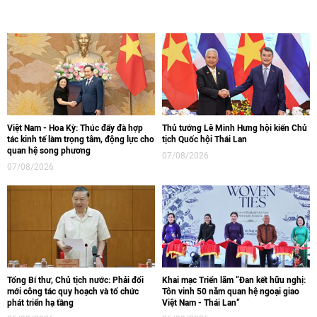
Việt Nam - Hoa Kỳ: Thúc đẩy đà hợp
Thủ tướng Lê Minh Hưng hội kiến Chủ
tác kinh tế làm trọng tâm, động lực cho
tịch Quốc hội Thái Lan
quan hệ song phương
07/08/2026
07/08/2026
Tổng Bí thư, Chủ tịch nước: Phải đổi
Khai mạc Triển lãm “Đan kết hữu nghị:
mới công tác quy hoạch và tổ chức
Tôn vinh 50 năm quan hệ ngoại giao
phát triển hạ tầng
Việt Nam - Thái Lan“