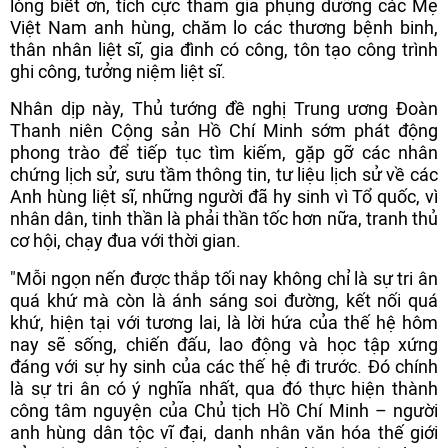
lòng biết ơn, tích cực tham gia phụng dưỡng các Mẹ
Việt Nam anh hùng, chăm lo các thương bệnh binh,
thân nhân liệt sĩ, gia đình có công, tôn tạo công trình
ghi công, tưởng niệm liệt sĩ.
Nhân dịp này, Thủ tướng đề nghị Trung ương Đoàn
Thanh niên Cộng sản Hồ Chí Minh sớm phát động
phong trào để tiếp tục tìm kiếm, gặp gỡ các nhân
chứng lịch sử, sưu tầm thông tin, tư liệu lịch sử về các
Anh hùng liệt sĩ, những người đã hy sinh vì Tổ quốc, vì
nhân dân, tinh thần là phải thần tốc hơn nữa, tranh thủ
cơ hội, chạy đua với thời gian.
"Mỗi ngọn nến được thắp tối nay không chỉ là sự tri ân
quá khứ mà còn là ánh sáng soi đường, kết nối quá
khứ, hiện tại với tương lai, là lời hứa của thế hệ hôm
nay sẽ sống, chiến đấu, lao động và học tập xứng
đáng với sự hy sinh của các thế hệ đi trước. Đó chính
là sự tri ân có ý nghĩa nhất, qua đó thực hiện thành
công tâm nguyện của Chủ tịch Hồ Chí Minh – người
anh hùng dân tộc vĩ đại, danh nhân văn hóa thế giới