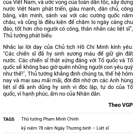
của Việt Nam, và ước vọng của toàn dân tộc, xây dựng
nước Việt Nam phát triển, giàu mạnh, dân chủ, công
bằng, văn minh, sánh vai với các cường quốc năm
châu; và cũng là điều kiện để chăm lo ngày càng chu
đáo, tốt hơn cho người có công, thân nhân các liệt sĩ",
Thủ tướng phát biểu.
Nhắc lại lời dạy của Chủ tịch Hồ Chí Minh kính yêu:
"Các chiến sĩ đã hy sinh xương máu để giữ gìn đất
nước. Các chiến sĩ thật xứng đáng với Tổ quốc và Tổ
quốc sẽ không bao giờ quên những người con yêu quý
như thế!", Thủ tướng khẳng định chúng ta, thế hệ hôm
nay và mai sau mãi mãi, đời đời nhớ ơn các Anh hùng
liệt sĩ đã anh dũng hy sinh vì độc lập, tự do của Tổ
quốc, vì hạnh phúc, ấm no của Nhân dân.
Theo VGP
Thủ tướng Phạm Minh Chính
TAGS
kỷ niệm 78 năm Ngày Thương binh – Liệt sĩ