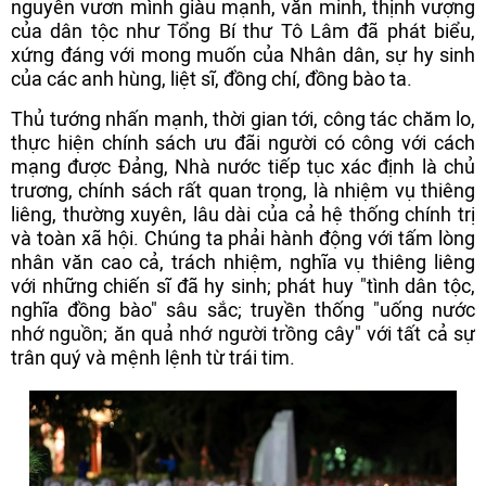
nguyên vươn mình giàu mạnh, văn minh, thịnh vượng
của dân tộc như Tổng Bí thư Tô Lâm đã phát biểu,
xứng đáng với mong muốn của Nhân dân, sự hy sinh
của các anh hùng, liệt sĩ, đồng chí, đồng bào ta.
Thủ tướng nhấn mạnh, thời gian tới, công tác chăm lo,
thực hiện chính sách ưu đãi người có công với cách
mạng được Đảng, Nhà nước tiếp tục xác định là chủ
trương, chính sách rất quan trọng, là nhiệm vụ thiêng
liêng, thường xuyên, lâu dài của cả hệ thống chính trị
và toàn xã hội. Chúng ta phải hành động với tấm lòng
nhân văn cao cả, trách nhiệm, nghĩa vụ thiêng liêng
với những chiến sĩ đã hy sinh; phát huy "tình dân tộc,
nghĩa đồng bào" sâu sắc; truyền thống "uống nước
nhớ nguồn; ăn quả nhớ người trồng cây" với tất cả sự
trân quý và mệnh lệnh từ trái tim.