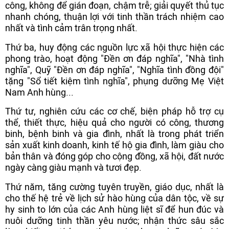
công, không để gián đoạn, chậm trễ; giải quyết thủ tục
nhanh chóng, thuận lợi với tinh thần trách nhiệm cao
nhất và tình cảm trân trọng nhất.
Thứ ba, huy động các nguồn lực xã hội thực hiện các
phong trào, hoạt động "Đền ơn đáp nghĩa", "Nhà tình
nghĩa", Quỹ "Đền ơn đáp nghĩa", "Nghĩa tình đồng đội"
tặng "Sổ tiết kiệm tình nghĩa", phụng dưỡng Mẹ Việt
Nam Anh hùng...
Thứ tư, nghiên cứu các cơ chế, biện pháp hỗ trợ cụ
thể, thiết thực, hiệu quả cho người có công, thương
binh, bệnh binh và gia đình, nhất là trong phát triển
sản xuất kinh doanh, kinh tế hộ gia đình, làm giàu cho
bản thân và đóng góp cho cộng đồng, xã hội, đất nước
ngày càng giàu mạnh và tươi đẹp.
Thứ năm, tăng cường tuyên truyền, giáo dục, nhất là
cho thế hệ trẻ về lịch sử hào hùng của dân tộc, về sự
hy sinh to lớn của các Anh hùng liệt sĩ để hun đúc và
nuôi dưỡng tinh thần yêu nước; nhận thức sâu sắc