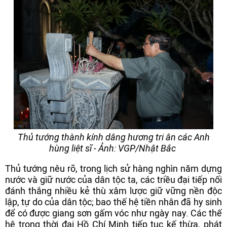
Thủ tướng thành kính dâng hương tri ân các Anh
hùng liệt sĩ - Ảnh: VGP/Nhật Bắc
Thủ tướng nêu rõ, trong lịch sử hàng nghìn năm dựng
nước và giữ nước của dân tộc ta, các triều đại tiếp nối
đánh thắng nhiều kẻ thù xâm lược giữ vững nền độc
lập, tự do của dân tộc; bao thế hệ tiền nhân đã hy sinh
để có được giang sơn gấm vóc như ngày nay. Các thế
hệ trong thời đại Hồ Chí Minh tiếp tục kế thừa, phát