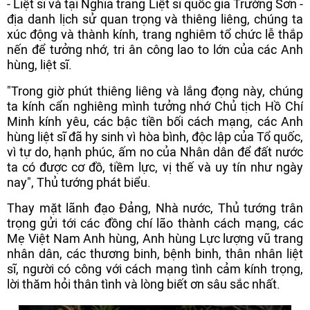
- Liệt sĩ và tại Nghĩa trang Liệt sĩ quốc gia Trường Sơn -
địa danh lịch sử quan trọng và thiêng liêng, chúng ta
xúc động và thành kính, trang nghiêm tổ chức lễ thắp
nến để tưởng nhớ, tri ân công lao to lớn của các Anh
hùng, liệt sĩ.
"Trong giờ phút thiêng liêng và lắng đọng này, chúng
ta kính cẩn nghiêng mình tưởng nhớ Chủ tịch Hồ Chí
Minh kính yêu, các bậc tiền bối cách mạng, các Anh
hùng liệt sĩ đã hy sinh vì hòa bình, độc lập của Tổ quốc,
vì tự do, hạnh phúc, ấm no của Nhân dân để đất nước
ta có được cơ đồ, tiềm lực, vị thế và uy tín như ngày
nay", Thủ tướng phát biểu.
Thay mặt lãnh đạo Đảng, Nhà nước, Thủ tướng trân
trọng gửi tới các đồng chí lão thành cách mạng, các
Mẹ Việt Nam Anh hùng, Anh hùng Lực lượng vũ trang
nhân dân, các thương binh, bệnh binh, thân nhân liệt
sĩ, người có công với cách mạng tình cảm kính trọng,
lời thăm hỏi thân tình và lòng biết ơn sâu sắc nhất.