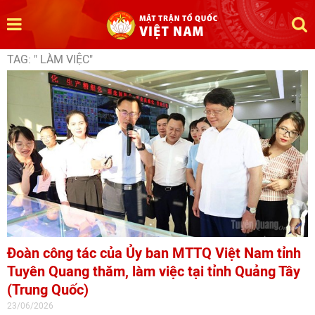
TAG: " LÀM VIỆC"
Đoàn công tác của Ủy ban MTTQ Việt Nam tỉnh
Tuyên Quang thăm, làm việc tại tỉnh Quảng Tây
(Trung Quốc)
23/06/2026