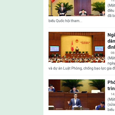
15
(Mặt
điều
đã b
biểu Quốc hội tham...
Ngà
dân
đìn
08
(Mặt
ngày
và dự án Luật Phòng, chống bạo lực gia đì
Phó
trì
14
(Mặt
(sửa
biểu