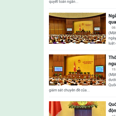
quyết toán ngân...
Ngà
qua
08
(Mặt
ngày
luật
Thô
ngu
15
(Mặt
dưới
Quốc
giám sát chuyên đề của...
Quố
độ