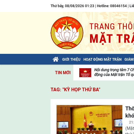
Thứ bảy, 08/08/2026 01:23 | Hotline: 08046154 |
Li
GIỚI THIỆU
HOẠT ĐỘNG MẶT TRẬN
GIÁM
Bài viết của Tổng Bí thư Tô Lâm: TIẾN
Nội dung trọng tâm 7 C
TIN MỚI
LÊN! TOÀN THẮNG ẮT VỀ TA!
động của Mặt trận Tổ qu
Thư
viện
TAG: "KỲ HỌP THỨ BA"
video
Thô
khó
21
(Mặt