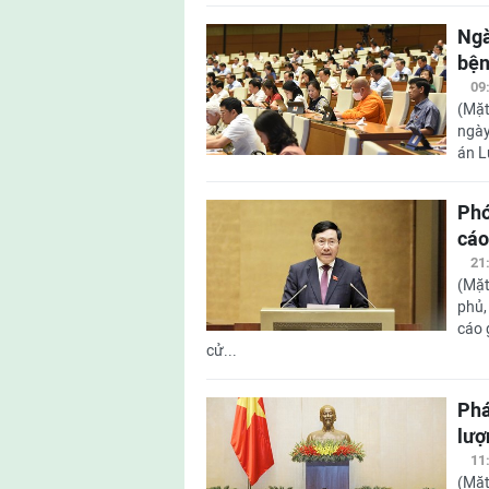
Ngà
bện
09
(Mặt
ngày
án L
Phó
cáo
21
(Mặt
phủ,
cáo 
cử...
Phá
lượ
11
(Mặt