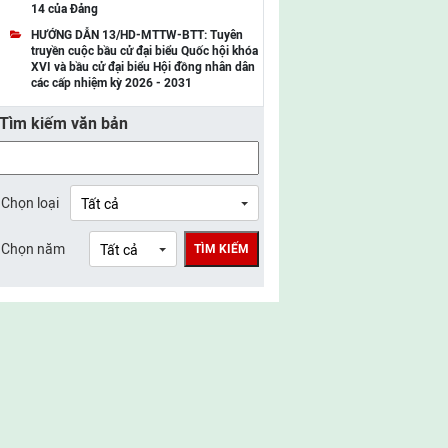
14 của Đảng
UBMTTQ Việt Nam tỉnh Điện Biên
HƯỚNG DẪN 13/HD-MTTW-BTT: Tuyên
truyền cuộc bầu cử đại biểu Quốc hội khóa
UBMTTQ Việt Nam tỉnh Sơn La
XVI và bầu cử đại biểu Hội đồng nhân dân
các cấp nhiệm kỳ 2026 - 2031
UBMTTQ Việt Nam tỉnh Thanh Hóa
Tìm kiếm văn bản
UBMTTQ Việt Nam tỉnh Nghệ An
UBMTTQ Việt Nam tỉnh Hà Tĩnh
UBMTTQ Việt Nam tỉnh Tuyên Quang
Chọn loại
UBMTTQ Việt Nam tỉnh Lào Cai
Chọn năm
TÌM KIẾM
UBMTTQ Việt Nam tỉnh Thái Nguyên
UBMTTQ Việt Nam tỉnh Phú Thọ
UBMTTQ Việt Nam tỉnh Bắc Ninh
UBMTTQ Việt Nam tỉnh Hưng Yên
UBMTTQ Việt Nam tỉnh Ninh Bình
UBMTTQ Việt Nam tỉnh Quảng Trị