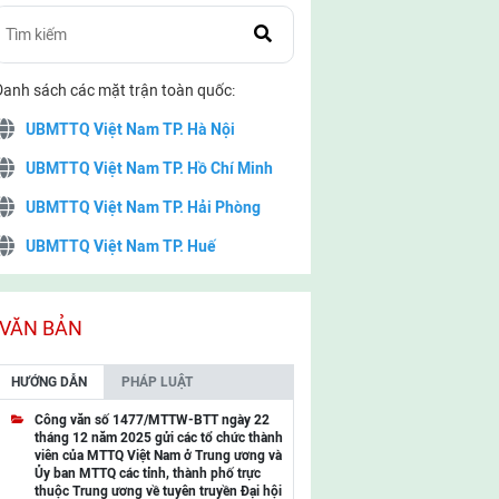
Danh sách các mặt trận toàn quốc:
UBMTTQ Việt Nam TP. Hà Nội
UBMTTQ Việt Nam TP. Hồ Chí Minh
UBMTTQ Việt Nam TP. Hải Phòng
UBMTTQ Việt Nam TP. Huế
UBMTTQ Việt Nam TP. Đà Nẵng
UBMTTQ Việt Nam TP. Cần Thơ
VĂN BẢN
UBMTTQ Việt Nam tỉnh Quảng Ninh
HƯỚNG DẪN
PHÁP LUẬT
UBMTTQ Việt Nam tỉnh Cao Bằng
Công văn số 1477/MTTW-BTT ngày 22
tháng 12 năm 2025 gửi các tổ chức thành
UBMTTQ Việt Nam tỉnh Lạng Sơn
viên của MTTQ Việt Nam ở Trung ương và
Ủy ban MTTQ các tỉnh, thành phố trực
UBMTTQ Việt Nam tỉnh Lai Châu
thuộc Trung ương về tuyên truyền Đại hội