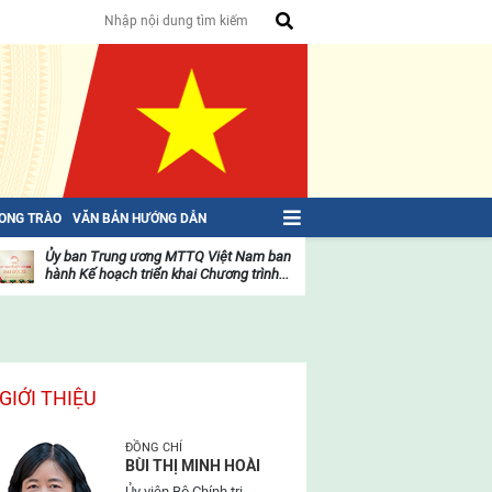
HONG TRÀO
VĂN BẢN HƯỚNG DẪN
Ủy ban Trung ương MTTQ Việt Nam ban
Toàn văn NGHỊ QU
hành Kế hoạch triển khai Chương trình...
toàn quốc Mặt trậ
oạt
Hoạt
ộng
động
ủa
của
ặt
mặt
rận
trận
GIỚI THIỆU
ĐỒNG CHÍ
BÙI THỊ MINH HOÀI
Ủy viên Bộ Chính trị,