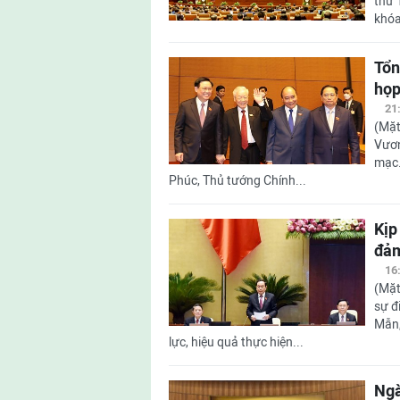
thứ 
khóa
Tổn
họp
21
(Mặt
Vươn
mạc.
Phúc, Thủ tướng Chính...
Kịp
đảm
16
(Mặt
sự đ
Mẫn,
lực, hiệu quả thực hiện...
Ngà