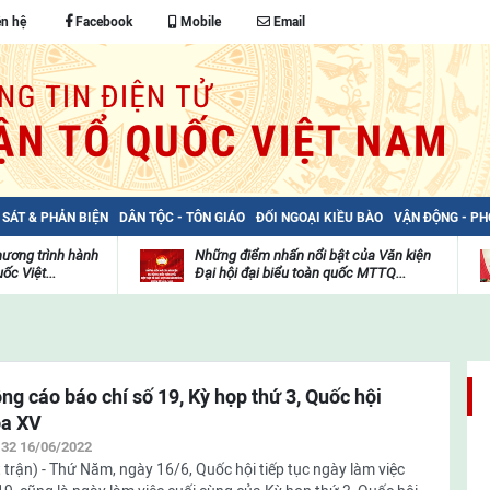
ên hệ
Facebook
Mobile
Email
 SÁT & PHẢN BIỆN
DÂN TỘC - TÔN GIÁO
ĐỐI NGOẠI KIỀU BÀO
VẬN ĐỘNG - P
hương trình hành
Những điểm nhấn nổi bật của Văn kiện
ốc Việt...
Đại hội đại biểu toàn quốc MTTQ...
Thư
H
viện
đ
video
c
m
t
ng cáo báo chí số 19, Kỳ họp thứ 3, Quốc hội
a XV
:32 16/06/2022
 trận) - Thứ Năm, ngày 16/6, Quốc hội tiếp tục ngày làm việc