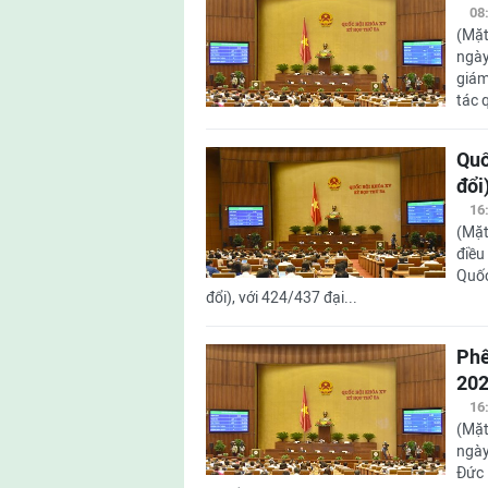
08
(Mặt
ngày
giám
tác 
Quố
đổi
16
(Mặt
điều
Quốc
đổi), với 424/437 đại...
Phê
20
16
(Mặt
ngày
Đức 