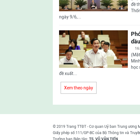
đề t
Thốn
ngày 9/6,...
Phó
dầu
16
(Mặt
Minh
học 
đề xuất...
Xem theo ngày
© 2019 Trang TTĐT - Cơ quan Uỷ ban Trung ương 
Giấy phép số:111/GP-BC của Bộ Thông tin và Truyề
Trưởng ban Biên tập:
TS. VŨ VĂN TIẾN