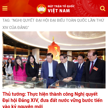
TAG: "NGHỊ QUYẾT ĐẠI HỘI ĐẠI BIỂU TOÀN QUỐC LẦN THỨ
XIV CỦA ĐẢNG"
Thủ tướng: Thực hiện thành công Nghị quyết
Đại hội Đảng XIV, đưa đất nước vững bước tiến
vào kỷ nguyên mới