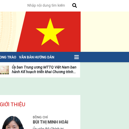
HONG TRÀO
VĂN BẢN HƯỚNG DẪN
Ủy ban Trung ương MTTQ Việt Nam ban
Toàn văn NGHỊ QU
hành Kế hoạch triển khai Chương trình...
toàn quốc Mặt trậ
oạt
Hoạt
ộng
động
ủa
của
ặt
mặt
rận
trận
GIỚI THIỆU
ĐỒNG CHÍ
BÙI THỊ MINH HOÀI
Ủy viên Bộ Chính trị,