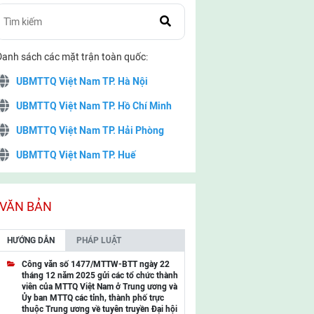
Danh sách các mặt trận toàn quốc:
UBMTTQ Việt Nam TP. Hà Nội
UBMTTQ Việt Nam TP. Hồ Chí Minh
UBMTTQ Việt Nam TP. Hải Phòng
UBMTTQ Việt Nam TP. Huế
UBMTTQ Việt Nam TP. Đà Nẵng
UBMTTQ Việt Nam TP. Cần Thơ
VĂN BẢN
UBMTTQ Việt Nam tỉnh Quảng Ninh
HƯỚNG DẪN
PHÁP LUẬT
UBMTTQ Việt Nam tỉnh Cao Bằng
Công văn số 1477/MTTW-BTT ngày 22
tháng 12 năm 2025 gửi các tổ chức thành
UBMTTQ Việt Nam tỉnh Lạng Sơn
viên của MTTQ Việt Nam ở Trung ương và
Ủy ban MTTQ các tỉnh, thành phố trực
UBMTTQ Việt Nam tỉnh Lai Châu
thuộc Trung ương về tuyên truyền Đại hội