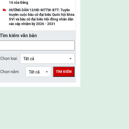
14 của Đảng
UBMTTQ Việt Nam tỉnh Điện Biên
HƯỚNG DẪN 13/HD-MTTW-BTT: Tuyên
truyền cuộc bầu cử đại biểu Quốc hội khóa
UBMTTQ Việt Nam tỉnh Sơn La
XVI và bầu cử đại biểu Hội đồng nhân dân
các cấp nhiệm kỳ 2026 - 2031
UBMTTQ Việt Nam tỉnh Thanh Hóa
Tìm kiếm văn bản
UBMTTQ Việt Nam tỉnh Nghệ An
UBMTTQ Việt Nam tỉnh Hà Tĩnh
UBMTTQ Việt Nam tỉnh Tuyên Quang
Chọn loại
UBMTTQ Việt Nam tỉnh Lào Cai
Chọn năm
TÌM KIẾM
UBMTTQ Việt Nam tỉnh Thái Nguyên
UBMTTQ Việt Nam tỉnh Phú Thọ
UBMTTQ Việt Nam tỉnh Bắc Ninh
UBMTTQ Việt Nam tỉnh Hưng Yên
UBMTTQ Việt Nam tỉnh Ninh Bình
UBMTTQ Việt Nam tỉnh Quảng Trị