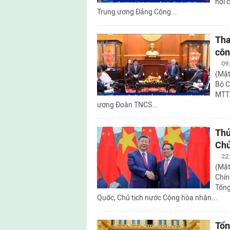
hội 
Trung ương Đảng Cộng...
Tha
côn
09
(Mặt
Bộ C
MTTQ
ương Đoàn TNCS...
Thủ
Chủ
22
(Mặt
Chín
Tổng
Quốc, Chủ tịch nước Cộng hòa nhân...
Tổn