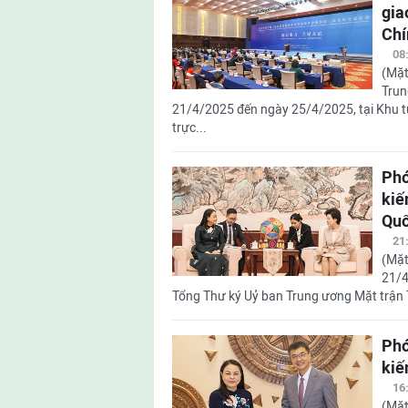
gia
Chí
08
(Mặt
Trun
21/4/2025 đến ngày 25/4/2025, tại Khu t
trực...
Phó
kiế
Qu
21
(Mặt
21/4
Tổng Thư ký Uỷ ban Trung ương Mặt trận 
Phó
kiế
16
(Mặt