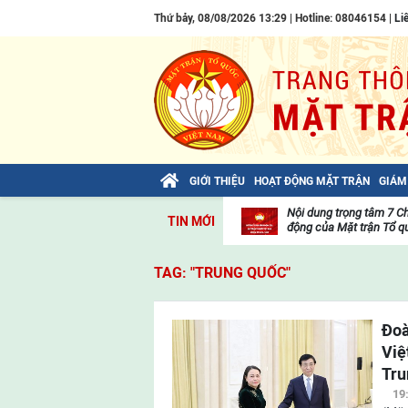
Thứ bảy, 08/08/2026 13:29 | Hotline: 08046154 |
Li
GIỚI THIỆU
HOẠT ĐỘNG MẶT TRẬN
GIÁM
Bài viết của Tổng Bí thư Tô Lâm: TIẾN
Nội dung trọng tâm 7 C
TIN MỚI
LÊN! TOÀN THẮNG ẮT VỀ TA!
động của Mặt trận Tổ qu
Thư
viện
TAG: "TRUNG QUỐC"
video
Đoà
Việ
Tru
19