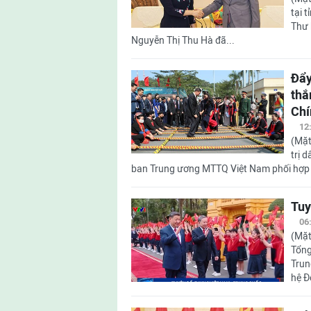
tại 
Thư 
Nguyễn Thị Thu Hà đã...
Đẩy
thắ
Chí
12
(Mặt
trị 
ban Trung ương MTTQ Việt Nam phối hợp v
Tuy
06
(Mặt
Tổng
Trun
hệ Đố