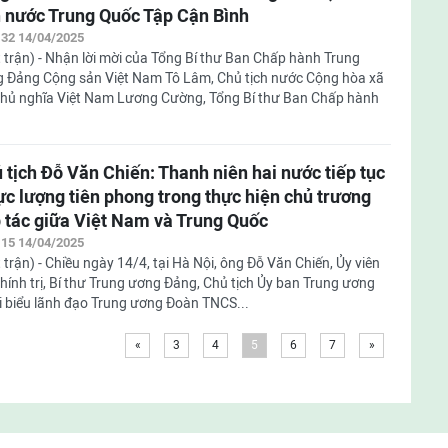
h nước Trung Quốc Tập Cận Bình
:32 14/04/2025
 trận) - Nhận lời mời của Tổng Bí thư Ban Chấp hành Trung
 Đảng Cộng sản Việt Nam Tô Lâm, Chủ tịch nước Cộng hòa xã
chủ nghĩa Việt Nam Lương Cường, Tổng Bí thư Ban Chấp hành
 tịch Đỗ Văn Chiến: Thanh niên hai nước tiếp tục
lực lượng tiên phong trong thực hiện chủ trương
 tác giữa Việt Nam và Trung Quốc
:15 14/04/2025
 trận) - Chiều ngày 14/4, tại Hà Nội, ông Đỗ Văn Chiến, Ủy viên
hính trị, Bí thư Trung ương Đảng, Chủ tịch Ủy ban Trung ương
 biểu lãnh đạo Trung ương Đoàn TNCS...
«
3
4
5
6
7
»