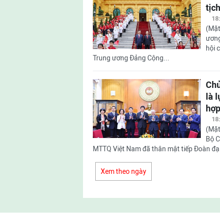
tịc
18
(Mặt
ương
hội 
Trung ương Đảng Cộng...
Chủ
là 
hợp
18
(Mặt
Bộ C
MTTQ Việt Nam đã thân mật tiếp Đoàn đại
Xem theo ngày