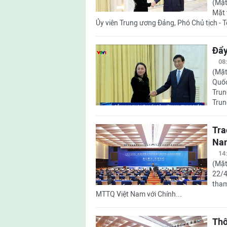
(Mặt
Mặt 
Ủy viên Trung ương Đảng, Phó Chủ tịch -
Đẩy
08
(Mặt
Quốc
Trun
Trun
Tra
Nam
14
(Mặt
22/4
tham
MTTQ Việt Nam với Chính...
Thô