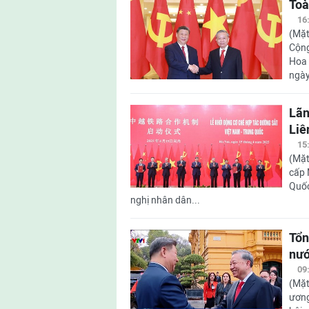
Toà
16
(Mặt
Cộng
Hoa 
ngày
Lãn
Liê
15
(Mặt
cấp 
Quốc
nghị nhân dân...
Tổn
nướ
09
(Mặt
ương