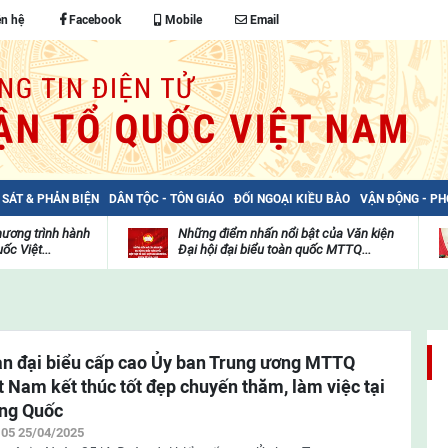
ên hệ
Facebook
Mobile
Email
 SÁT & PHẢN BIỆN
DÂN TỘC - TÔN GIÁO
ĐỐI NGOẠI KIỀU BÀO
VẬN ĐỘNG - P
hương trình hành
Những điểm nhấn nổi bật của Văn kiện
ốc Việt...
Đại hội đại biểu toàn quốc MTTQ...
Thư
H
viện
đ
video
c
m
t
n đại biểu cấp cao Ủy ban Trung ương MTTQ
t Nam kết thúc tốt đẹp chuyến thăm, làm việc tại
ng Quốc
:05 25/04/2025