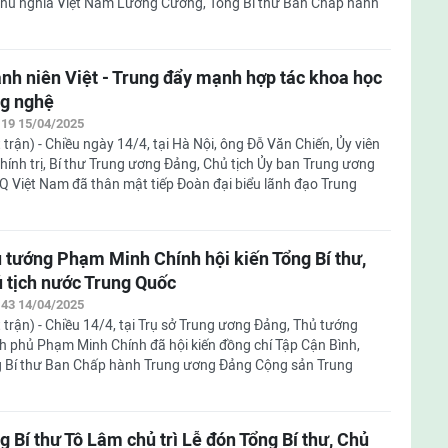
chủ nghĩa Việt Nam Lương Cường, Tổng Bí thư Ban Chấp hành
nh niên Việt - Trung đẩy mạnh hợp tác khoa học
g nghệ
:19 15/04/2025
 trận) - Chiều ngày 14/4, tại Hà Nội, ông Đỗ Văn Chiến, Ủy viên
hính trị, Bí thư Trung ương Đảng, Chủ tịch Ủy ban Trung ương
 Việt Nam đã thân mật tiếp Đoàn đại biểu lãnh đạo Trung
 tướng Phạm Minh Chính hội kiến Tổng Bí thư,
 tịch nước Trung Quốc
:43 14/04/2025
 trận) - Chiều 14/4, tại Trụ sở Trung ương Đảng, Thủ tướng
h phủ Phạm Minh Chính đã hội kiến đồng chí Tập Cận Bình,
 Bí thư Ban Chấp hành Trung ương Đảng Cộng sản Trung
g Bí thư Tô Lâm chủ trì Lễ đón Tổng Bí thư, Chủ