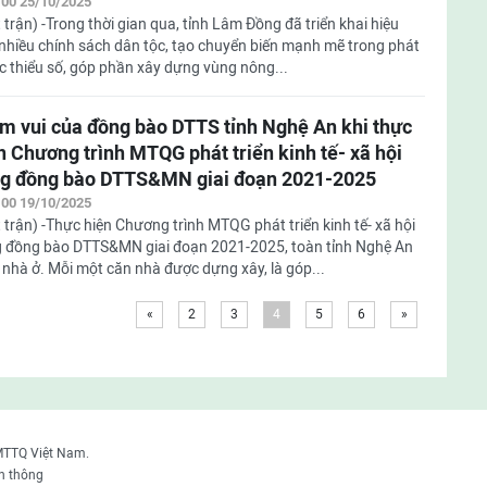
:00 25/10/2025
 trận) -Trong thời gian qua, tỉnh Lâm Đồng đã triển khai hiệu
nhiều chính sách dân tộc, tạo chuyển biến mạnh mẽ trong phát
ộc thiểu số, góp phần xây dựng vùng nông...
m vui của đồng bào DTTS tỉnh Nghệ An khi thực
n Chương trình MTQG phát triển kinh tế- xã hội
g đồng bào DTTS&MN giai đoạn 2021-2025
:00 19/10/2025
 trận) -Thực hiện Chương trình MTQG phát triển kinh tế- xã hội
 đồng bào DTTS&MN giai đoạn 2021-2025, toàn tỉnh Nghệ An
nhà ở. Mỗi một căn nhà được dựng xây, là góp...
«
2
3
4
5
6
»
MTTQ Việt Nam.
n thông