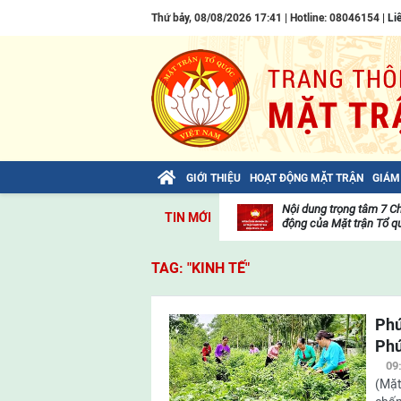
Thứ bảy, 08/08/2026 17:41 | Hotline: 08046154 |
Li
GIỚI THIỆU
HOẠT ĐỘNG MẶT TRẬN
GIÁM
Bài viết của Tổng Bí thư Tô Lâm: TIẾN
Nội dung trọng tâm 7 C
TIN MỚI
LÊN! TOÀN THẮNG ẮT VỀ TA!
động của Mặt trận Tổ qu
Thư
viện
TAG: "KINH TẾ"
video
Phú
Phú
09
(Mặt