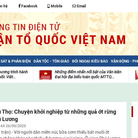
ên hệ
Facebook
Mobile
Email
 SÁT & PHẢN BIỆN
DÂN TỘC - TÔN GIÁO
ĐỐI NGOẠI KIỀU BÀO
VẬN ĐỘNG - P
hương trình hành
Những điểm nhấn nổi bật của Văn kiện
ốc Việt...
Đại hội đại biểu toàn quốc MTTQ...
Thư
H
viện
đ
video
c
m
t
 Thọ: Chuyện khởi nghiệp từ những quả ớt rừng
 Lương
:44 26/09/2025
 trận) - Với người dân miền núi, bữa cơm thiếu bát muối ớt