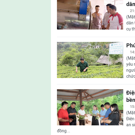
dân
21
(Mặt
dân 
cụ t
Phú
14
(Mặt
yêu 
ngườ
chức
Điệ
bền
15
(Mặt
Điện
an s
đồng...