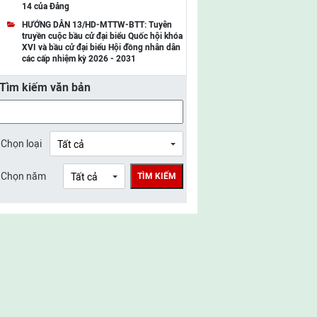
14 của Đảng
UBMTTQ Việt Nam tỉnh Điện Biên
HƯỚNG DẪN 13/HD-MTTW-BTT: Tuyên
truyền cuộc bầu cử đại biểu Quốc hội khóa
UBMTTQ Việt Nam tỉnh Sơn La
XVI và bầu cử đại biểu Hội đồng nhân dân
các cấp nhiệm kỳ 2026 - 2031
UBMTTQ Việt Nam tỉnh Thanh Hóa
Tìm kiếm văn bản
UBMTTQ Việt Nam tỉnh Nghệ An
UBMTTQ Việt Nam tỉnh Hà Tĩnh
UBMTTQ Việt Nam tỉnh Tuyên Quang
Chọn loại
UBMTTQ Việt Nam tỉnh Lào Cai
Chọn năm
TÌM KIẾM
UBMTTQ Việt Nam tỉnh Thái Nguyên
UBMTTQ Việt Nam tỉnh Phú Thọ
UBMTTQ Việt Nam tỉnh Bắc Ninh
UBMTTQ Việt Nam tỉnh Hưng Yên
UBMTTQ Việt Nam tỉnh Ninh Bình
UBMTTQ Việt Nam tỉnh Quảng Trị