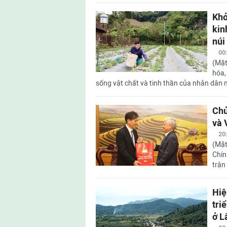
Khở
kin
núi
00
(Mặt
hóa,
sống vật chất và tinh thần của nhân dân n
Chủ
và 
20
(Mặt
Chín
trận
Hiệ
tri
ở L