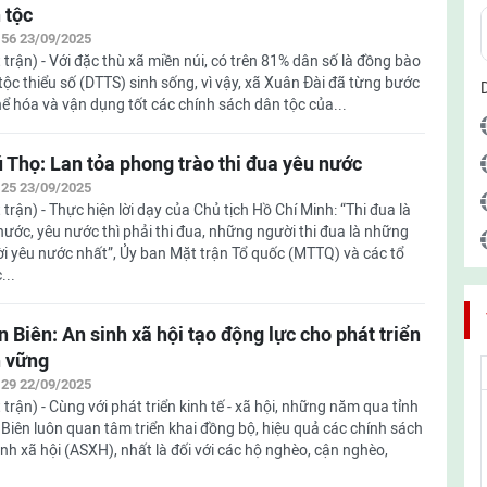
 tộc
:56 23/09/2025
 trận) - Với đặc thù xã miền núi, có trên 81% dân số là đồng bào
tộc thiểu số (DTTS) sinh sống, vì vậy, xã Xuân Đài đã từng bước
hể hóa và vận dụng tốt các chính sách dân tộc của...
 Thọ: Lan tỏa phong trào thi đua yêu nước
:25 23/09/2025
 trận) - Thực hiện lời dạy của Chủ tịch Hồ Chí Minh: “Thi đua là
nước, yêu nước thì phải thi đua, những người thi đua là những
i yêu nước nhất”, Ủy ban Mặt trận Tổ quốc (MTTQ) và các tổ
...
n Biên: An sinh xã hội tạo động lực cho phát triển
 vững
:29 22/09/2025
 trận) - Cùng với phát triển kinh tế - xã hội, những năm qua tỉnh
 Biên luôn quan tâm triển khai đồng bộ, hiệu quả các chính sách
inh xã hội (ASXH), nhất là đối với các hộ nghèo, cận nghèo,