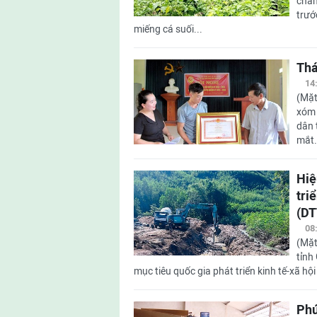
chấm
trướ
miếng cá suối...
Thá
14
(Mặt
xóm 
dân 
mắt.
Hiệ
tri
(DT
08
(Mặt
tỉnh
mục tiêu quốc gia phát triển kinh tế-xã hộ
Phú