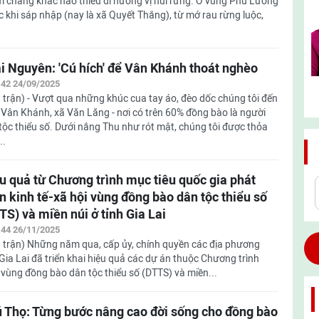
 chẳng khác nào thiếu đi hương vị núi rừng. Ở vùng Phú Lương
c khi sáp nhập (nay là xã Quyết Thắng), từ mớ rau rừng luộc,
i Nguyên: 'Cú hích' để Vân Khánh thoát nghèo
:42 24/09/2025
 trận) - Vượt qua những khúc cua tay áo, đèo dốc chúng tôi đến
Vân Khánh, xã Văn Lăng - nơi có trên 60% đồng bào là người
tộc thiểu số. Dưới nắng Thu như rót mật, chúng tôi được thỏa
..
u quả từ Chương trình mục tiêu quốc gia phát
ển kinh tế-xã hội vùng đồng bào dân tộc thiểu số
TS) và miền núi ở tỉnh Gia Lai
:44 26/11/2025
 trận) Những năm qua, cấp ủy, chính quyền các địa phương
 Gia Lai đã triển khai hiệu quả các dự án thuộc Chương trình
i vùng đồng bào dân tộc thiểu số (DTTS) và miền...
 Thọ: Từng bước nâng cao đời sống cho đồng bào