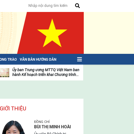
HONG TRÀO
VĂN BẢN HƯỚNG DẪN
Ủy ban Trung ương MTTQ Việt Nam ban
Toàn văn NGHỊ QU
hành Kế hoạch triển khai Chương trình...
toàn quốc Mặt trậ
oạt
Hoạt
ộng
động
ủa
của
ặt
mặt
rận
trận
GIỚI THIỆU
ĐỒNG CHÍ
BÙI THỊ MINH HOÀI
Ủy viên Bộ Chính trị,