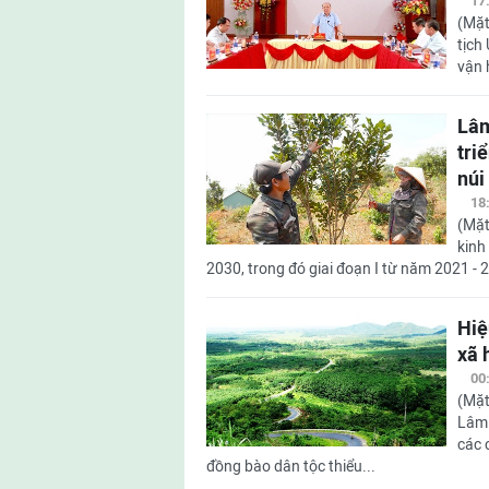
17
(Mặt
tịch
vận 
Lâm
tri
núi
18
(Mặt
kinh
2030, trong đó giai đoạn I từ năm 2021 - 2
Hiệ
xã 
00
(Mặt
Lâm 
các 
đồng bào dân tộc thiểu...