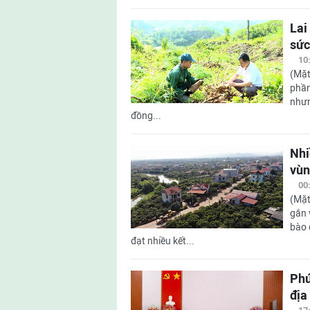
Lai
sức
10
(Mặt
phần
nhưn
đồng...
Nhi
vùn
00
(Mặt
gắn 
bào 
đạt nhiều kết...
Phú
địa