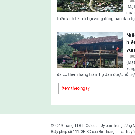
00
(Mặt
quả 
triển kinh tế - xã hội vùng đồng bào dân t
Niề
hiệ
vùn
00
(Mặt
vùng
đã có thêm hàng trăm hộ dân được hỗ trợ 
Xem theo ngày
© 2019 Trang TTĐT - Cơ quan Uỷ ban Trung ương 
Giấy phép số:111/GP-BC của Bộ Thông tin và Truyề