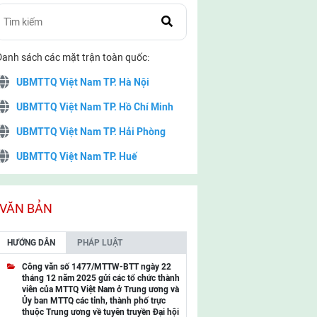
Danh sách các mặt trận toàn quốc:
UBMTTQ Việt Nam TP. Hà Nội
UBMTTQ Việt Nam TP. Hồ Chí Minh
UBMTTQ Việt Nam TP. Hải Phòng
UBMTTQ Việt Nam TP. Huế
UBMTTQ Việt Nam TP. Đà Nẵng
UBMTTQ Việt Nam TP. Cần Thơ
VĂN BẢN
UBMTTQ Việt Nam tỉnh Quảng Ninh
HƯỚNG DẪN
PHÁP LUẬT
UBMTTQ Việt Nam tỉnh Cao Bằng
Công văn số 1477/MTTW-BTT ngày 22
tháng 12 năm 2025 gửi các tổ chức thành
UBMTTQ Việt Nam tỉnh Lạng Sơn
viên của MTTQ Việt Nam ở Trung ương và
Ủy ban MTTQ các tỉnh, thành phố trực
UBMTTQ Việt Nam tỉnh Lai Châu
thuộc Trung ương về tuyên truyền Đại hội