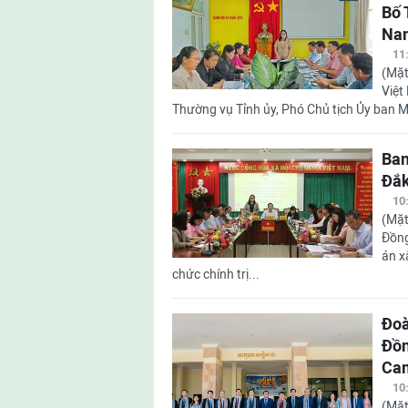
Bố 
Nam
11
(Mặt
Việt
Thường vụ Tỉnh ủy, Phó Chủ tịch Ủy ban M
Ban
Đắk
10
(Mặt
Đồng
án x
chức chính trị...
Đoà
Đồn
Ca
10
(Mặt