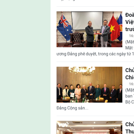
Đoà
Việ
trư
16
(Mặt
Mặt 
ương Đảng phê duyệt, trong các ngày từ 1
Chủ
Chi
16
(Mặt
ban 
Bộ C
Đảng Cộng sản...
Chủ
Thư