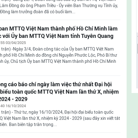
 Lâm Đồng do ông Phạm Triều - Ủy viên Ban Thường vụ Tỉnh ủy,
Đồng làm trưởng đoàn đã có buổi làm...
ban MTTQ Việt Nam thành phố Hồ Chí Minh làm
c với Ủy ban MTTQ Việt Nam tỉnh Tuyên Quang
:55 03/04/2025
 trận) -Ngày 3/4, Đoàn công tác của Ủy ban MTTQ Việt Nam
h phố Hồ Chí Minh do đồng chí Nguyễn Phước Lộc, Phó Bí thư
h ủy, Chủ tịch Ủy ban MTTQ Việt Nam thành phố Hồ Chí Minh
ng cáo báo chí ngày làm việc thứ nhất Đại hội
 biểu toàn quốc MTTQ Việt Nam lần thứ X, nhiệm
2024 - 2029
:40 16/10/2024
 trận) - Thứ tư, ngày 16/10/2024, Đại hội đại biểu toàn quốc
 Việt Nam lần thứ X, nhiệm kỳ 2024 - 2029 (sau đây xin viết tắt
iên. Ban biên tập trân trọng...