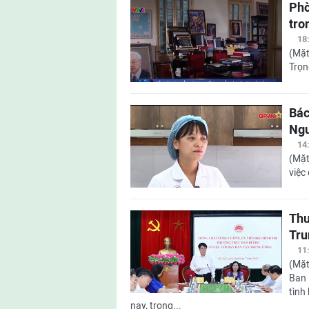
Phò
tro
18
(Mặt
Trọn
Bác
Ngu
14
(Mặt
việc
Thư
Tru
11
(Mặt
Ban 
tình
nay, trọng...