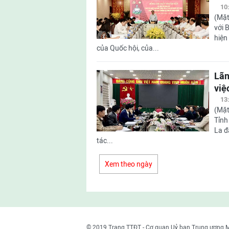
10
(Mặt
với 
hiện
của Quốc hội, của...
Lãn
việ
13
(Mặt
Tỉnh
La đ
tác...
Xem theo ngày
© 2019 Trang TTĐT - Cơ quan Uỷ ban Trung ương 