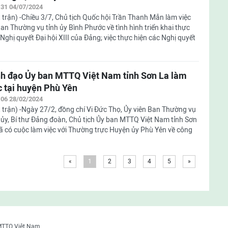
:31 04/07/2024
 trận) -Chiều 3/7, Chủ tịch Quốc hội Trần Thanh Mẫn làm việc
Ban Thường vụ tỉnh ủy Bình Phước về tình hình triển khai thực
 Nghị quyết Đại hội XIII của Đảng; việc thực hiện các Nghị quyết
h đạo Ủy ban MTTQ Việt Nam tỉnh Sơn La làm
c tại huyện Phù Yên
:06 28/02/2024
 trận) -Ngày 27/2, đồng chí Vi Đức Thọ, Ủy viên Ban Thường vụ
 ủy, Bí thư Đảng đoàn, Chủ tịch Ủy ban MTTQ Việt Nam tỉnh Sơn
ã có cuộc làm việc với Thường trực Huyện ủy Phù Yên về công
«
1
2
3
4
5
»
MTTQ Việt Nam.