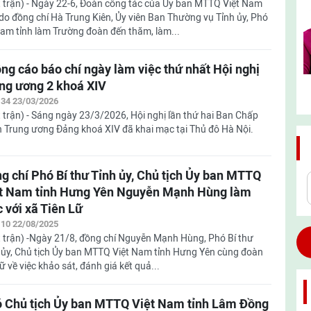
 trận) - Ngày 22-6, Đoàn công tác của Ủy ban MTTQ Việt Nam
 do đồng chí Hà Trung Kiên, Ủy viên Ban Thường vụ Tỉnh ủy, Phó
am tỉnh làm Trường đoàn đến thăm, làm...
ng cáo báo chí ngày làm việc thứ nhất Hội nghị
ng ương 2 khoá XIV
:34 23/03/2026
 trận) - Sáng ngày 23/3/2026, Hội nghị lần thứ hai Ban Chấp
 Trung ương Đảng khoá XIV đã khai mạc tại Thủ đô Hà Nội.
g chí Phó Bí thư Tỉnh ủy, Chủ tịch Ủy ban MTTQ
t Nam tỉnh Hưng Yên Nguyễn Mạnh Hùng làm
c với xã Tiên Lữ
:10 22/08/2025
 trận) -Ngày 21/8, đồng chí Nguyễn Mạnh Hùng, Phó Bí thư
 ủy, Chủ tịch Ủy ban MTTQ Việt Nam tỉnh Hưng Yên cùng đoàn
ữ về việc khảo sát, đánh giá kết quả...
 Chủ tịch Ủy ban MTTQ Việt Nam tỉnh Lâm Đồng