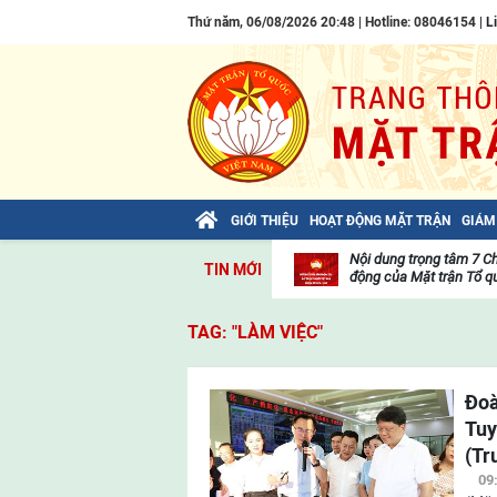
Thứ năm, 06/08/2026 20:48 | Hotline: 08046154 |
L
GIỚI THIỆU
HOẠT ĐỘNG MẶT TRẬN
GIÁM
Bài viết của Tổng Bí thư Tô Lâm: TIẾN
Nội dung trọng tâm 7 C
TIN MỚI
LÊN! TOÀN THẮNG ẮT VỀ TA!
động của Mặt trận Tổ qu
Thư
viện
TAG: "LÀM VIỆC"
video
Đoà
Tuy
(Tr
09