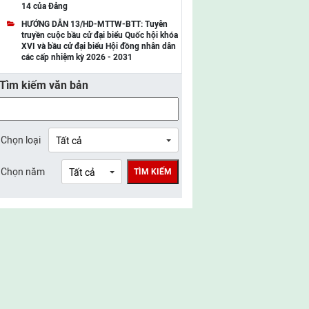
14 của Đảng
UBMTTQ Việt Nam tỉnh Điện Biên
HƯỚNG DẪN 13/HD-MTTW-BTT: Tuyên
truyền cuộc bầu cử đại biểu Quốc hội khóa
UBMTTQ Việt Nam tỉnh Sơn La
XVI và bầu cử đại biểu Hội đồng nhân dân
các cấp nhiệm kỳ 2026 - 2031
UBMTTQ Việt Nam tỉnh Thanh Hóa
Tìm kiếm văn bản
UBMTTQ Việt Nam tỉnh Nghệ An
UBMTTQ Việt Nam tỉnh Hà Tĩnh
UBMTTQ Việt Nam tỉnh Tuyên Quang
Chọn loại
UBMTTQ Việt Nam tỉnh Lào Cai
Chọn năm
TÌM KIẾM
UBMTTQ Việt Nam tỉnh Thái Nguyên
UBMTTQ Việt Nam tỉnh Phú Thọ
UBMTTQ Việt Nam tỉnh Bắc Ninh
UBMTTQ Việt Nam tỉnh Hưng Yên
UBMTTQ Việt Nam tỉnh Ninh Bình
UBMTTQ Việt Nam tỉnh Quảng Trị