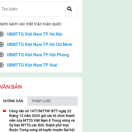
Danh sách các mặt trận toàn quốc:
UBMTTQ Việt Nam TP. Hà Nội
UBMTTQ Việt Nam TP. Hồ Chí Minh
UBMTTQ Việt Nam TP. Hải Phòng
UBMTTQ Việt Nam TP. Huế
UBMTTQ Việt Nam TP. Đà Nẵng
UBMTTQ Việt Nam TP. Cần Thơ
VĂN BẢN
UBMTTQ Việt Nam tỉnh Quảng Ninh
HƯỚNG DẪN
PHÁP LUẬT
UBMTTQ Việt Nam tỉnh Cao Bằng
Công văn số 1477/MTTW-BTT ngày 22
tháng 12 năm 2025 gửi các tổ chức thành
UBMTTQ Việt Nam tỉnh Lạng Sơn
viên của MTTQ Việt Nam ở Trung ương và
Ủy ban MTTQ các tỉnh, thành phố trực
UBMTTQ Việt Nam tỉnh Lai Châu
thuộc Trung ương về tuyên truyền Đại hội