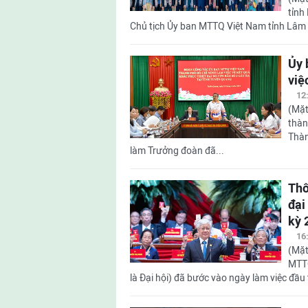
tỉnh
Chủ tịch Ủy ban MTTQ Việt Nam tỉnh Lâm 
Ủy 
việ
12
(Mặt
thàn
Thàn
làm Trưởng đoàn đã...
Thô
đại
kỳ 
16
(Mặt
MTTQ
là Đại hội) đã bước vào ngày làm việc đầu t