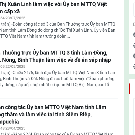
Thị Xuân Linh làm việc với Ủy ban MTTQ Việt
 cấp xã
:54 23/07/2025
 trận) -Đoàn công tác số 3 của Ban Thường trực Ủy ban MTTQ
 Nam tỉnh Lâm Đồng do đồng chí Bố Thị Xuân Linh, Ủy viên Ban
TTQ Việt Nam tỉnh làm trưởng đoàn...
 Thường trực Ủy ban MTTQ 3 tỉnh Lâm Đồng,
 Nông, Bình Thuận làm việc về đề án sáp nhập
:05 22/05/2025
 trận) -Chiều 21/5, lãnh đạo Ủy ban MTTQ Việt Nam 3 tỉnh Lâm
, Bình Thuận và Đắk Nông đã có buổi làm việc để bàn phương
ây dựng, sắp xếp, hợp nhất cơ quan MTTQ Việt Nam, các tổ
n công tác Ủy ban MTTQ Việt Nam tỉnh Lâm
g thăm và làm việc tại tỉnh Siêm Riệp,
mpuchia
:48 23/04/2025
 trận) -Sáng 22/4, Đoàn công tác của Ủy ban MTTQ Việt Nam