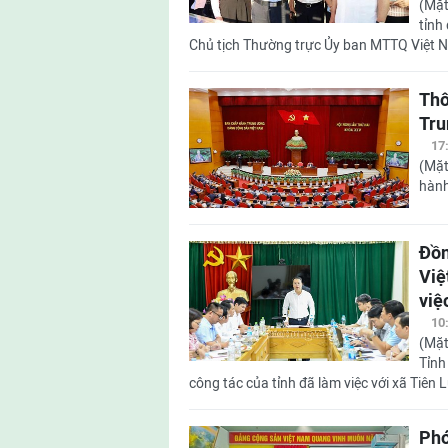
(Mặt
tỉnh
Chủ tịch Thường trực Ủy ban MTTQ Việt N
Thô
Tru
17
(Mặt
hành
Đồn
Việ
việ
10
(Mặt
Tỉnh
công tác của tỉnh đã làm việc với xã Tiên L
Phó