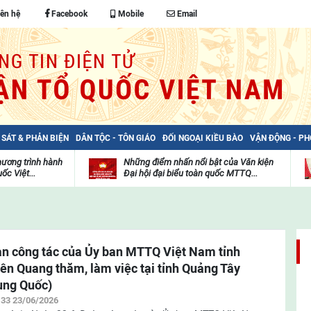
iên hệ
Facebook
Mobile
Email
 SÁT & PHẢN BIỆN
DÂN TỘC - TÔN GIÁO
ĐỐI NGOẠI KIỀU BÀO
VẬN ĐỘNG - P
hương trình hành
Những điểm nhấn nổi bật của Văn kiện
ốc Việt...
Đại hội đại biểu toàn quốc MTTQ...
Thư
H
viện
đ
video
c
m
t
n công tác của Ủy ban MTTQ Việt Nam tỉnh
ên Quang thăm, làm việc tại tỉnh Quảng Tây
ung Quốc)
:33 23/06/2026