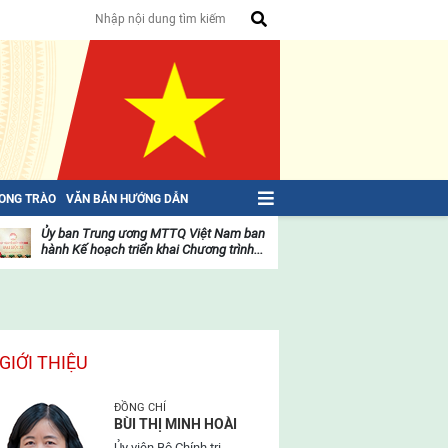
HONG TRÀO
VĂN BẢN HƯỚNG DẪN
Ủy ban Trung ương MTTQ Việt Nam ban
Toàn văn NGHỊ QU
hành Kế hoạch triển khai Chương trình...
toàn quốc Mặt trậ
oạt
Hoạt
ộng
động
ủa
của
ặt
mặt
rận
trận
GIỚI THIỆU
ĐỒNG CHÍ
BÙI THỊ MINH HOÀI
Ủy viên Bộ Chính trị,