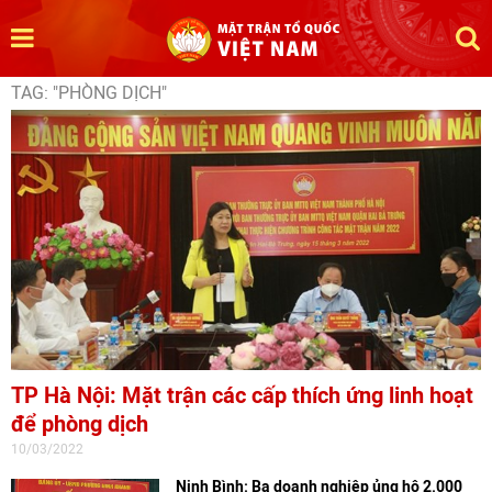
TAG: "PHÒNG DỊCH"
TP Hà Nội: Mặt trận các cấp thích ứng linh hoạt
để phòng dịch
10/03/2022
Ninh Bình: Ba doanh nghiệp ủng hộ 2.000