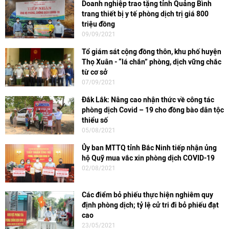
Doanh nghiệp trao tặng tỉnh Quảng Bình
trang thiết bị y tế phòng dịch trị giá 800
triệu đồng
09/09/2021
Tổ giám sát cộng đồng thôn, khu phố huyện
Thọ Xuân - “lá chắn” phòng, dịch vững chắc
từ cơ sở
07/09/2021
Đắk Lắk: Nâng cao nhận thức về công tác
phòng dịch Covid – 19 cho đồng bào dân tộc
thiểu số
05/08/2021
Ủy ban MTTQ tỉnh Bắc Ninh tiếp nhận ủng
hộ Quỹ mua vắc xin phòng dịch COVID-19
02/08/2021
Các điểm bỏ phiếu thực hiện nghiêm quy
định phòng dịch; tỷ lệ cử tri đi bỏ phiếu đạt
cao
23/05/2021