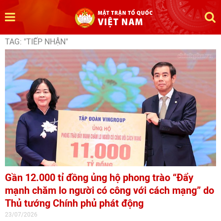
TAG: "TIẾP NHẬN"
Gần 12.000 tỉ đồng ủng hộ phong trào “Đẩy
mạnh chăm lo người có công với cách mạng” do
Thủ tướng Chính phủ phát động
23/07/2026