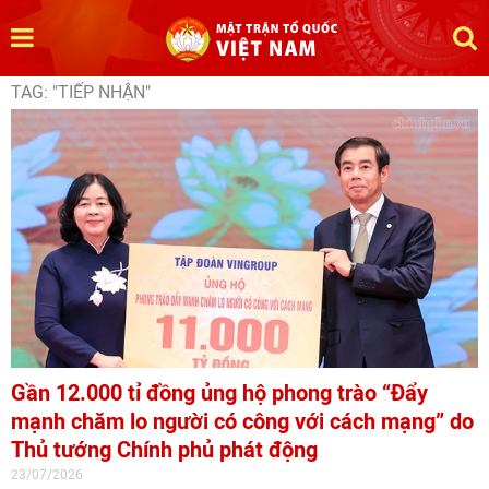
TAG: "TIẾP NHẬN"
Gần 12.000 tỉ đồng ủng hộ phong trào “Đẩy
mạnh chăm lo người có công với cách mạng” do
Thủ tướng Chính phủ phát động
23/07/2026