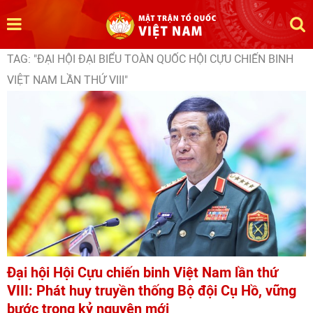
TAG: "ĐẠI HỘI ĐẠI BIỂU TOÀN QUỐC HỘI CỰU CHIẾN BINH
VIỆT NAM LẦN THỨ VIII"
Đại hội Hội Cựu chiến binh Việt Nam lần thứ
VIII: Phát huy truyền thống Bộ đội Cụ Hồ, vững
bước trong kỷ nguyên mới