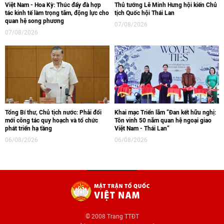
Việt Nam - Hoa Kỳ: Thúc đẩy đà hợp
Thủ tướng Lê Minh Hưng hội kiến Chủ
tác kinh tế làm trọng tâm, động lực cho
tịch Quốc hội Thái Lan
quan hệ song phương
07/08/2026
07/08/2026
Tổng Bí thư, Chủ tịch nước: Phải đổi
Khai mạc Triển lãm “Đan kết hữu nghị:
mới công tác quy hoạch và tổ chức
Tôn vinh 50 năm quan hệ ngoại giao
phát triển hạ tầng
Việt Nam - Thái Lan“
06/08/2026
06/08/2026
© 2008 Trang TTĐT