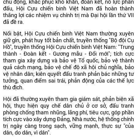
chủ động, khắc phục khó khăn, đoàn kết, nỗ lực phấn
đấu, Hội Cựu chiến binh Việt Nam đã hoàn thành
thắng lợi các nhiệm vụ chính trị mà Đại hội lần thứ VII
đã đề ra.
Nổi bật, Hội Cựu chiến binh Việt Nam thường xuyên
giữ gìn, phát huy tốt bản chất, truyền thống "Bộ đội Cụ
Hồ", truyền thống Hội Cựu chiến binh Việt Nam: "Trung
thành - Đoàn kết - Gương mẫu - Đổi mới"; tích cực
tham gia xây dựng và bảo vệ Tổ quốc, bảo vệ thành
quả cách mạng, bảo vệ chế độ xã hội chủ nghĩa, bảo
vệ nhân dân; kiên quyết đấu tranh phản bác những tư
tưởng, quan điểm sai trái, phản động của các thế lực
thù địch.
Hội đã thường xuyên tham gia giám sát, phản biện xã
hội, thực hiện quy chế dân chủ ở cơ sở, đấu tranh
phòng chống tham nhũng, lãng phí, tiêu cực, góp phần
tích cực vào xây dựng Đảng, Nhà nước, hệ thống chính
trị ngày càng trong sạch, vững mạnh, thực sự "của
dân, do dân, vì dân".