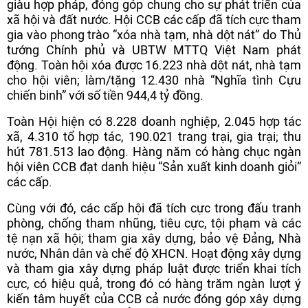
giàu hợp pháp, đóng góp chung cho sự phát triển của
xã hội và đất nước. Hội CCB các cấp đã tích cực tham
gia vào phong trào “xóa nhà tạm, nhà dột nát” do Thủ
tướng Chính phủ và UBTW MTTQ Việt Nam phát
động. Toàn hội xóa được 16.223 nhà dột nát, nhà tạm
cho hội viên; làm/tặng 12.430 nhà “Nghĩa tình Cựu
chiến binh” với số tiền 944,4 tỷ đồng.
Toàn Hội hiện có 8.228 doanh nghiệp, 2.045 hợp tác
xã, 4.310 tổ hợp tác, 190.021 trang trại, gia trại; thu
hút 781.513 lao động. Hàng năm có hàng chục ngàn
hội viên CCB đạt danh hiệu “Sản xuất kinh doanh giỏi”
các cấp.
Cùng với đó, các cấp hội đã tích cực trong đấu tranh
phòng, chống tham nhũng, tiêu cực, tội phạm và các
tệ nạn xã hội; tham gia xây dựng, bảo vệ Đảng, Nhà
nước, Nhân dân và chế độ XHCN. Hoạt động xây dựng
và tham gia xây dựng pháp luật được triển khai tích
cực, có hiệu quả, trong đó có hàng trăm ngàn lượt ý
kiến tâm huyết của CCB cả nước đóng góp xây dựng