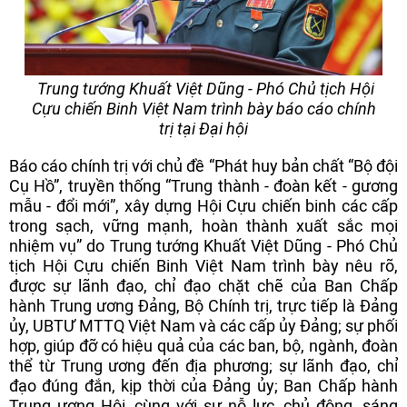
Trung tướng Khuất Việt Dũng - Phó Chủ tịch Hội
Cựu chiến Binh Việt Nam trình bày báo cáo chính
trị tại Đại hội
Báo cáo chính trị với chủ đề “Phát huy bản chất “Bộ đội
Cụ Hồ”, truyền thống “Trung thành - đoàn kết - gương
mẫu - đổi mới”, xây dựng Hội Cựu chiến binh các cấp
trong sạch, vững mạnh, hoàn thành xuất sắc mọi
nhiệm vụ” do Trung tướng Khuất Việt Dũng - Phó Chủ
tịch Hội Cựu chiến Binh Việt Nam trình bày nêu rõ,
được sự lãnh đạo, chỉ đạo chặt chẽ của Ban Chấp
hành Trung ương Đảng, Bộ Chính trị, trực tiếp là Đảng
ủy, UBTƯ MTTQ Việt Nam và các cấp ủy Đảng; sự phối
hợp, giúp đỡ có hiệu quả của các ban, bộ, ngành, đoàn
thể từ Trung ương đến địa phương; sự lãnh đạo, chỉ
đạo đúng đắn, kịp thời của Đảng ủy; Ban Chấp hành
Trung ương Hội, cùng với sự nỗ lực, chủ động, sáng