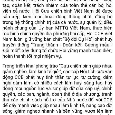
tạo, đoàn kết, trách nhiệm của toàn thể cán bộ, hội
viên cả nước, Hội Cựu chiến binh Việt Nam đã được
sắp xếp, kiện toàn hoạt động thống nhất, đồng bộ
trong hệ thống chính trị của cả nước, sự quản lý, điều
hành chung của Ủy ban MTTQ Việt Nam, thực hiện
mô hình chính quyền địa phương hai cấp; Hội CCB Việt
Nam luôn giữ vững bản chất “Bộ đội Cụ Hồ”; phát huy
truyền thống “Trung thành - Đoàn kết- Gương mẫu -
Đổi mới”; xây dựng tổ chức Hội vững mạnh toàn diện;
hoàn thành tốt mọi nhiệm vụ.
Trong triển khai phong trào “Cựu chiến binh giúp nhau
giảm nghèo, làm kinh tế giỏi”, các cấp Hội tích cực vận
động CCB phát huy tinh thần tự lực, tự cường, dám
nghĩ dám làm, có nhiều cách làm hay, sáng tạo, huy
động mọi nguồn lực và sự giúp đỡ của cấp uỷ, chính
quyền, các ban, ngành, đoàn thể ở địa phương, tranh
thủ các chính sách hỗ trợ của Nhà nước đối với CCB
để đẩy mạnh việc giúp nhau làm kinh tế, nâng cao đời
sống, giảm nghèo nhanh và bền vững, vươn lên làm