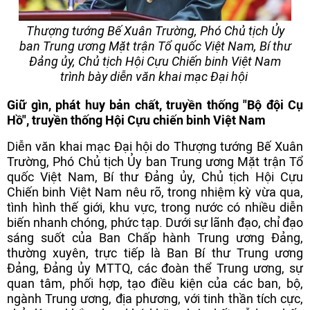
Thượng tướng Bế Xuân Trường, Phó Chủ tịch Ủy
ban Trung ương Mặt trận Tổ quốc Việt Nam, Bí thư
Đảng ủy, Chủ tịch Hội Cựu Chiến binh Việt Nam
trình bày diễn văn khai mạc Đại hội
Giữ gìn, phát huy bản chất, truyền thống "Bộ đội Cụ
Hồ", truyền thống Hội Cựu chiến binh Việt Nam
Diễn văn khai mạc Đại hội do Thượng tướng Bế Xuân
Trường, Phó Chủ tịch Ủy ban Trung ương Mặt trận Tổ
quốc Việt Nam, Bí thư Đảng ủy, Chủ tịch Hội Cựu
Chiến binh Việt Nam nêu rõ, trong nhiệm kỳ vừa qua,
tình hình thế giới, khu vực, trong nước có nhiều diễn
biến nhanh chóng, phức tạp. Dưới sự lãnh đạo, chỉ đạo
sáng suốt của Ban Chấp hành Trung ương Đảng,
thường xuyên, trực tiếp là Ban Bí thư Trung ương
Đảng, Đảng ủy MTTQ, các đoàn thể Trung ương, sự
quan tâm, phối hợp, tạo điều kiện của các ban, bộ,
ngành Trung ương, địa phương, với tinh thần tích cực,