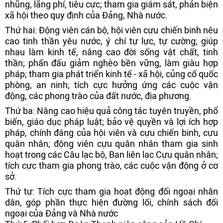
nhũng, lãng phí, tiêu cực; tham gia giám sát, phản biện
xã hội theo quy định của Đảng, Nhà nước.
Thứ hai: Động viên cán bộ, hội viên cựu chiến binh nêu
cao tinh thần yêu nước, ý chí tự lực, tự cường; giúp
nhau làm kinh tế, nâng cao đời sống vật chất, tinh
thần; phấn đấu giảm nghèo bền vững, làm giàu hợp
pháp; tham gia phát triển kinh tế - xã hội, củng cố quốc
phòng, an ninh; tích cực hưởng ứng các cuộc vận
động, các phong trào của đất nước, địa phương.
Thứ ba: Nâng cao hiệu quả công tác tuyên truyền, phổ
biến, giáo dục pháp luật; bảo vệ quyền và lợi ích hợp
pháp, chính đáng của hội viên và cựu chiến binh, cựu
quân nhân; động viên cựu quân nhân tham gia sinh
hoạt trong các Câu lạc bộ, Ban liên lạc Cựu quân nhân;
tích cực tham gia phong trào, các cuộc vận động ở cơ
sở.
Thứ tư: Tích cực tham gia hoạt động đối ngoại nhân
dân, góp phần thực hiện đường lối, chính sách đối
ngoại của Đảng và Nhà nước