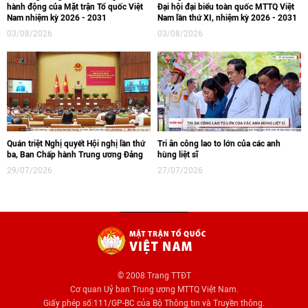
hành động của Mặt trận Tổ quốc Việt
Đại hội đại biểu toàn quốc MTTQ Việt
Nam nhiệm kỳ 2026 - 2031
Nam lần thứ XI, nhiệm kỳ 2026 - 2031
03/08/2026
03/08/2026
Quán triệt Nghị quyết Hội nghị lần thứ
Tri ân công lao to lớn của các anh
ba, Ban Chấp hành Trung ương Đảng
hùng liệt sĩ
29/07/2026
27/07/2026
© 2008 Trang TTĐT
Cơ quan Uỷ ban Trung ương MTTQ Việt Nam.
Giấy phép số:111/GP-BC của Bộ Thông tin và Truyền thông.