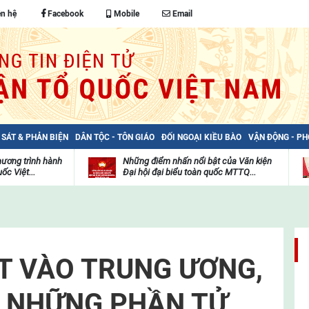
ên hệ
Facebook
Mobile
Email
 SÁT & PHẢN BIỆN
DÂN TỘC - TÔN GIÁO
ĐỐI NGOẠI KIỀU BÀO
VẬN ĐỘNG - P
hương trình hành
Những điểm nhấn nổi bật của Văn kiện
ốc Việt...
Đại hội đại biểu toàn quốc MTTQ...
Thư
H
viện
đ
video
c
m
t
T VÀO TRUNG ƯƠNG,
Ị NHỮNG PHẦN TỬ