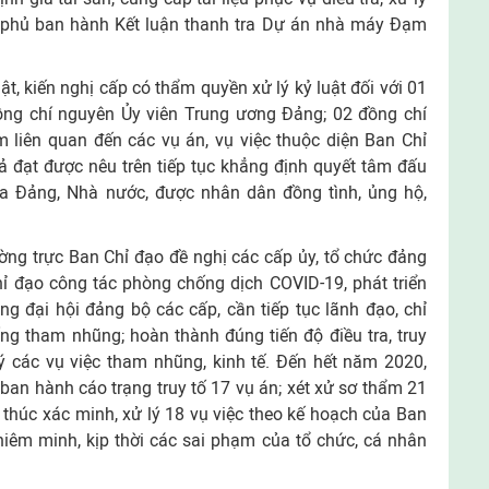
nh phủ ban hành Kết luận thanh tra Dự án nhà máy Đạm
t, kiến nghị cấp có thẩm quyền xử lý kỷ luật đối với 01
đồng chí nguyên Ủy viên Trung ương Đảng; 02 đồng chí
 liên quan đến các vụ án, vụ việc thuộc diện Ban Chỉ
ả đạt được nêu trên tiếp tục khẳng định quyết tâm đấu
a Đảng, Nhà nước, được nhân dân đồng tình, ủng hộ,
ường trực Ban Chỉ đạo đề nghị các cấp ủy, tổ chức đảng
hỉ đạo công tác phòng chống dịch COVID-19, phát triển
ông đại hội đảng bộ các cấp, cần tiếp tục lãnh đạo, chỉ
g tham nhũng; hoàn thành đúng tiến độ điều tra, truy
lý các vụ việc tham nhũng, kinh tế. Đến hết năm 2020,
 ban hành cáo trạng truy tố 17 vụ án; xét xử sơ thẩm 21
t thúc xác minh, xử lý 18 vụ việc theo kế hoạch của Ban
nghiêm minh, kịp thời các sai phạm của tổ chức, cá nhân