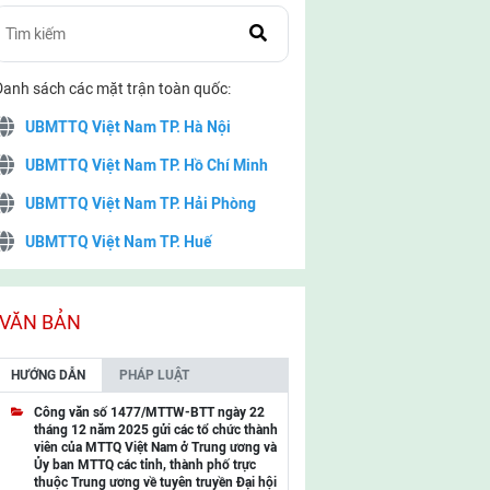
Danh sách các mặt trận toàn quốc:
UBMTTQ Việt Nam TP. Hà Nội
UBMTTQ Việt Nam TP. Hồ Chí Minh
UBMTTQ Việt Nam TP. Hải Phòng
UBMTTQ Việt Nam TP. Huế
UBMTTQ Việt Nam TP. Đà Nẵng
UBMTTQ Việt Nam TP. Cần Thơ
VĂN BẢN
UBMTTQ Việt Nam tỉnh Quảng Ninh
HƯỚNG DẪN
PHÁP LUẬT
UBMTTQ Việt Nam tỉnh Cao Bằng
Công văn số 1477/MTTW-BTT ngày 22
tháng 12 năm 2025 gửi các tổ chức thành
UBMTTQ Việt Nam tỉnh Lạng Sơn
viên của MTTQ Việt Nam ở Trung ương và
Ủy ban MTTQ các tỉnh, thành phố trực
UBMTTQ Việt Nam tỉnh Lai Châu
thuộc Trung ương về tuyên truyền Đại hội