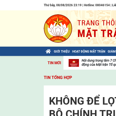
Thứ bảy, 08/08/2026 23:19 | Hotline: 08046154 |
Li
GIỚI THIỆU
HOẠT ĐỘNG MẶT TRẬN
GIÁM
Bài viết của Tổng Bí thư Tô Lâm: TIẾN
Nội dung trọng tâm 7 C
TIN MỚI
LÊN! TOÀN THẮNG ẮT VỀ TA!
động của Mặt trận Tổ qu
Thư
viện
TIN TỔNG HỢP
video
KHÔNG ĐỂ LỌ
BỘ CHÍNH TR