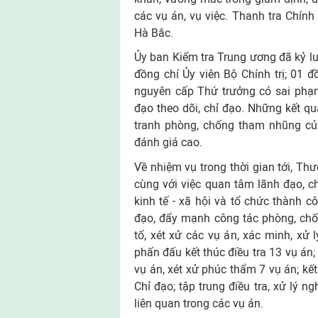
các vụ án, vụ việc. Thanh tra Chí
Hà Bắc.
Ủy ban Kiểm tra Trung ương đã kỷ luậ
đồng chí Ủy viên Bộ Chính trị; 01 
nguyên cấp Thứ trưởng có sai phạm
đạo theo dõi, chỉ đạo. Những kết qu
tranh phòng, chống tham nhũng củ
đánh giá cao.
Về nhiệm vụ trong thời gian tới, Th
cùng với việc quan tâm lãnh đạo, c
kinh tế - xã hội và tổ chức thành c
đạo, đẩy mạnh công tác phòng, chốn
tố, xét xử các vụ án, xác minh, xử 
phấn đấu kết thúc điều tra 13 vụ án;
vụ án, xét xử phúc thẩm 7 vụ án; kế
Chỉ đạo; tập trung điều tra, xử lý 
liên quan trong các vụ án.