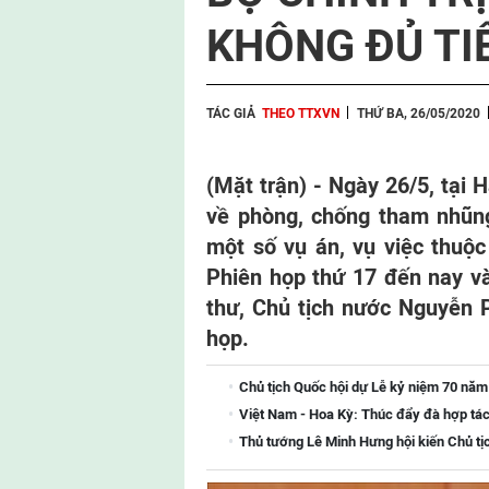
KHÔNG ĐỦ TI
TÁC GIẢ
THEO TTXVN
THỨ BA, 26/05/2020
(Mặt trận) - Ngày 26/5, tại
về phòng, chống tham nhũng
một số vụ án, vụ việc thuộc
Phiên họp thứ 17 đến nay và
thư, Chủ tịch nước Nguyễn P
họp.
Chủ tịch Quốc hội dự Lễ kỷ niệm 70 năm
Việt Nam - Hoa Kỳ: Thúc đẩy đà hợp tác
Thủ tướng Lê Minh Hưng hội kiến Chủ tị