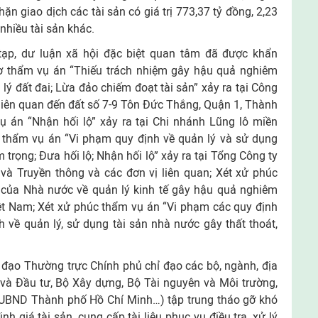
ặn giao dịch các tài sản có giá trị 773,37 tỷ đồng, 2,23
 nhiều tài sản khác.
tạp, dư luận xã hội đặc biệt quan tâm đã được khẩn
sơ thẩm vụ án “Thiếu trách nhiệm gây hậu quả nghiêm
lý đất đai; Lừa đảo chiếm đoạt tài sản” xảy ra tại Công
liên quan đến đất số 7-9 Tôn Đức Thắng, Quận 1, Thành
ụ án “Nhận hối lộ” xảy ra tại Chi nhánh Lũng lô miền
 thẩm vụ án “Vi phạm quy định về quản lý và sử dụng
trọng; Đưa hối lộ; Nhận hối lộ” xảy ra tại Tổng Công ty
và Truyền thông và các đơn vị liên quan; Xét xử phúc
h của Nhà nước về quản lý kinh tế gây hậu quả nghiêm
iệt Nam; Xét xử phúc thẩm vụ án “Vi phạm các quy định
h về quản lý, sử dụng tài sản nhà nước gây thất thoát,
đạo Thường trực Chính phủ chỉ đạo các bộ, ngành, địa
và Đầu tư, Bộ Xây dựng, Bộ Tài nguyên và Môi trường,
, UBND Thành phố Hồ Chí Minh…) tập trung tháo gỡ khó
h giá tài sản, cung cấp tài liệu phục vụ điều tra, xử lý