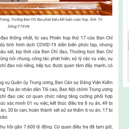
Trọng, Trưởng Ban Chỉ đạo phát biểu kết luận cuộc họp. Ảnh: Trí
Dũng/TTXVN
 đạo thống nhất, từ sau Phiên họp thứ 17 của Ban Chỉ
ù tình hình dịch COVID-19 diễn biến phức tạp, nhưng
âu sát, kịp thời của Ban Chỉ đạo, Thường trực Ban Chỉ
ng nói chung, công tác phát hiện, xử lý các vụ việc, vụ
 chỉ đạo nói riêng, tiếp tục được quan tâm đẩy mạnh, có
g vụ Quân ủy Trung ương, Ban Cán sự Đảng Viện Kiểm
ảng Tòa án nhân dân Tối cao, Ban Nội chính Trung ương
, chỉ đạo các cơ quan chức năng tăng cường phối hợp
c xác minh 01 vụ việc; kết thúc điều tra 8 vụ án, 49 bị
 án, 30 bị can; hoàn thành xét xử sơ thẩm 6 vụ án, 17 bị
 cáo.
hu hồi gần 7.600 tỷ đồng. Cơ quan điều tra đã tạm giữ,