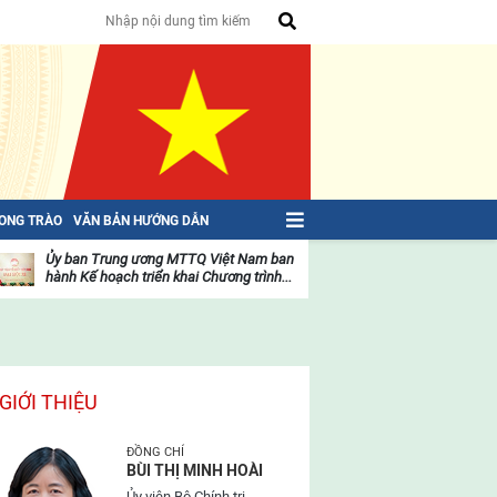
HONG TRÀO
VĂN BẢN HƯỚNG DẪN
Ủy ban Trung ương MTTQ Việt Nam ban
Toàn văn NGHỊ QU
hành Kế hoạch triển khai Chương trình...
toàn quốc Mặt trậ
oạt
Hoạt
ộng
động
ủa
của
ặt
mặt
rận
trận
GIỚI THIỆU
ĐỒNG CHÍ
BÙI THỊ MINH HOÀI
Ủy viên Bộ Chính trị,