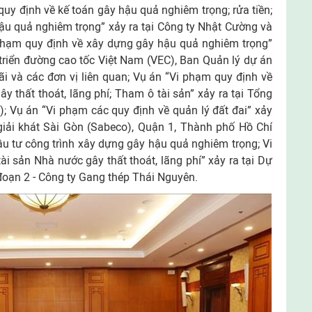
quy định về kế toán gây hậu quả nghiêm trọng; rửa tiền;
ậu quả nghiêm trọng” xảy ra tại Công ty Nhật Cường và
 phạm quy định về xây dựng gây hậu quả nghiêm trọng”
 triển đường cao tốc Việt Nam (VEC), Ban Quản lý dự án
 và các đơn vị liên quan; Vụ án “Vi phạm quy định về
y thất thoát, lãng phí; Tham ô tài sản” xảy ra tại Tổng
; Vụ án “Vi phạm các quy định về quản lý đất đai” xảy
giải khát Sài Gòn (Sabeco), Quận 1, Thành phố Hồ Chí
u tư công trình xây dựng gây hậu quả nghiêm trọng; Vi
ài sản Nhà nước gây thất thoát, lãng phí” xảy ra tại Dự
 đoạn 2 - Công ty Gang thép Thái Nguyên.