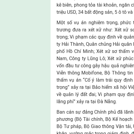
kê biên, phong tỏa tài khoản, ngăn ch
triệu USD, 34 bất động sản, 5 ô tô và
Một số vụ án nghiêm trọng, phức 
trương đưa ra xét xử như: Xét xử 
trọng; Vi phạm các quy định về quản 
ty Hải Thành, Quân chủng Hải quân 
phố Hồ Chí Minh; Xét xử sơ thẩm v
Nam, Công ty Lũng Lô; Xét xử phúc
vốn đầu tư công gây hậu quả nghiêm 
Viễn thông Mobifone, Bộ Thông tin 
thẩm vụ án “Cố ý làm trái quy địn
trọng” xảy ra tại Bảo hiểm xã hội V
về quản lý đất đai; Vi phạm quy địn
lãng phí” xảy ra tại Đà Nẵng.
Ban cán sự đảng Chính phủ đã lãnh 
phương (Bộ Tài chính, Bộ Kế hoạch 
Bộ Tư pháp, Bộ Giao thông Vận tải
khăn, vướng mắc trong giám định, địn