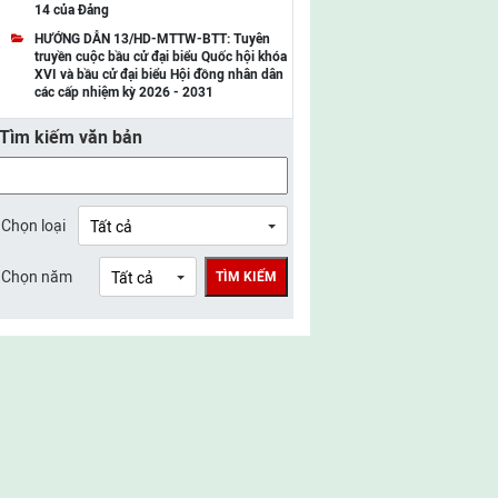
14 của Đảng
UBMTTQ Việt Nam tỉnh Điện Biên
HƯỚNG DẪN 13/HD-MTTW-BTT: Tuyên
truyền cuộc bầu cử đại biểu Quốc hội khóa
UBMTTQ Việt Nam tỉnh Sơn La
XVI và bầu cử đại biểu Hội đồng nhân dân
các cấp nhiệm kỳ 2026 - 2031
UBMTTQ Việt Nam tỉnh Thanh Hóa
Tìm kiếm văn bản
UBMTTQ Việt Nam tỉnh Nghệ An
UBMTTQ Việt Nam tỉnh Hà Tĩnh
UBMTTQ Việt Nam tỉnh Tuyên Quang
Chọn loại
UBMTTQ Việt Nam tỉnh Lào Cai
Chọn năm
TÌM KIẾM
UBMTTQ Việt Nam tỉnh Thái Nguyên
UBMTTQ Việt Nam tỉnh Phú Thọ
UBMTTQ Việt Nam tỉnh Bắc Ninh
UBMTTQ Việt Nam tỉnh Hưng Yên
UBMTTQ Việt Nam tỉnh Ninh Bình
UBMTTQ Việt Nam tỉnh Quảng Trị