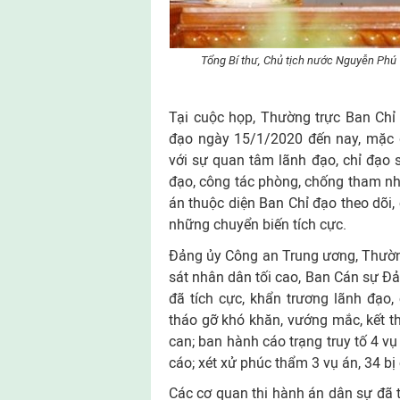
Tổng Bí thư, Chủ tịch nước Nguyễn Phú 
Tại cuộc họp, Thường trực Ban Chỉ
đạo ngày 15/1/2020 đến nay, mặc d
với sự quan tâm lãnh đạo, chỉ đạo s
đạo, công tác phòng, chống tham nhũ
án thuộc diện Ban Chỉ đạo theo dõi,
những chuyển biến tích cực.
Đảng ủy Công an Trung ương, Thườn
sát nhân dân tối cao, Ban Cán sự Đ
đã tích cực, khẩn trương lãnh đạo
tháo gỡ khó khăn, vướng mắc, kết thú
can; ban hành cáo trạng truy tố 4 vụ
cáo; xét xử phúc thẩm 3 vụ án, 34 bị
Các cơ quan thi hành án dân sự đã t