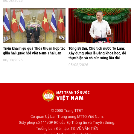
06/08/2026
Triển khai hiệu quả Thỏa thuận hợp tác
Tổng Bí thư, Chủ tịch nước Tô Lâm:
giữa hai Quốc hội Việt Nam-Thái Lan
Xây dựng Điều lệ Đảng khoa học, dễ
thực hiện và có sức sống lâu dài
06/08/2026
05/08/2026
© 2008 Trang TTĐT
Cơ quan Uỷ ban Trung ương MTTQ Việt Nam.
Giấy phép số:111/GP-BC của Bộ Thông tin và Truyền thông.
Trưởng ban Biên tập: TS. VŨ VĂN TIẾN