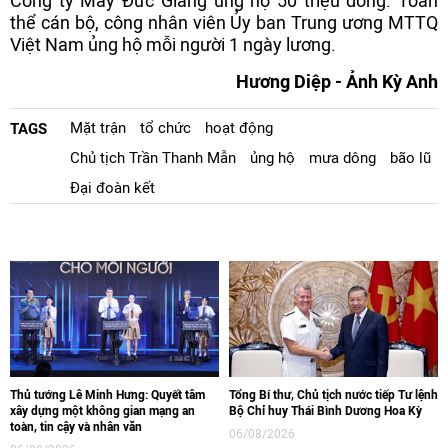
Công ty May Đức Giang ủng hộ 50 triệu đồng. Toàn
thể cán bộ, công nhân viên Ủy ban Trung ương MTTQ
Việt Nam ủng hộ mỗi người 1 ngày lương.
Hương Diệp - Ảnh Kỳ Anh
Mặt trận
tổ chức
hoạt động
TAGS
Chủ tịch Trần Thanh Mẫn
ủng hộ
mưa dông
bão lũ
Đại đoàn kết
Thủ tướng Lê Minh Hưng: Quyết tâm
Tổng Bí thư, Chủ tịch nước tiếp Tư lệnh
xây dựng một không gian mạng an
Bộ Chỉ huy Thái Bình Dương Hoa Kỳ
toàn, tin cậy và nhân văn
06/08/2026