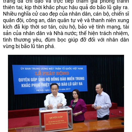
trang đã chỉ đạo và trực tiếp tham gia phòng tránh
thiên tai; kịp thời khắc phục hậu quả do bão lũ gây ra.
Nhiều nghĩa cử cao đẹp của nhân dân, cán bộ, chiến sĩ
quân đội, công an, dân quân tự vệ và thanh niên xung
kích đã kịp thời sơ tán, cứu hộ, bảo vệ tính mạng, tài
sản của nhân dân và Nhà nước; thể hiện trách nhiệm,
tình thương yêu, đùm bọc giúp đỡ đối với nhân dân
vùng bị bão lũ tàn phá.