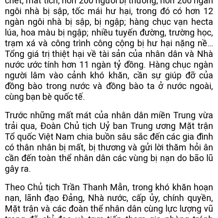
chết, mất tích; hơn 200 người bị thương; hơn 200 ngàn
ngôi nhà bị sập, tốc mái hư hại, trong đó có hơn 12
ngàn ngôi nhà bị sập, bị ngập; hàng chục vạn hecta
lúa, hoa màu bị ngập; nhiều tuyến đường, trường học,
trạm xá và công trình công cộng bị hư hại nặng nề…
Tổng giá trị thiệt hại về tài sản của nhân dân và Nhà
nước ước tính hơn 11 ngàn tỷ đồng. Hàng chục ngàn
người lâm vào cảnh khó khăn, cần sự giúp đỡ của
đồng bào trong nước và đồng bào ta ở nước ngoài,
cùng bạn bè quốc tế.
Trước những mất mát của nhân dân miền Trung vừa
trải qua, Đoàn Chủ tịch Uỷ ban Trung ương Mặt trận
Tổ quốc Việt Nam chia buồn sâu sắc đến các gia đình
có thân nhân bị mất, bị thương và gửi lời thăm hỏi ân
cần đến toàn thể nhân dân các vùng bị nạn do bão lũ
gây ra.
Theo Chủ tịch Trần Thanh Mẫn, trong khó khăn hoạn
nạn, lãnh đạo Đảng, Nhà nước, cấp ủy, chính quyền,
Mặt trận và các đoàn thể nhân dân cùng lực lượng vũ