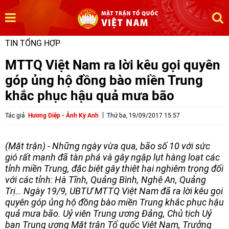
TIN TỔNG HỢP
MTTQ Việt Nam ra lời kêu gọi quyên
góp ủng hộ đồng bào miền Trung
khắc phục hậu quả mưa bão
Tác giả
Hương Diệp - Ảnh Kỳ Anh
Thứ ba, 19/09/2017 15:57
(Mặt trận) - Những ngày vừa qua, bão số 10 với sức
gió rất mạnh đã tàn phá và gây ngập lụt hàng loạt các
tỉnh miền Trung, đặc biệt gây thiệt hại nghiêm trọng đối
với các tỉnh: Hà Tĩnh, Quảng Bình, Nghệ An, Quảng
Trị… Ngày 19/9, UBTƯ MTTQ Việt Nam đã ra lời kêu gọi
quyên góp ủng hộ đồng bào miền Trung khắc phục hậu
quả mưa bão. Uỷ viên Trung ương Đảng, Chủ tịch Uỷ
ban Trung ương Mặt trận Tổ quốc Việt Nam, Trưởng