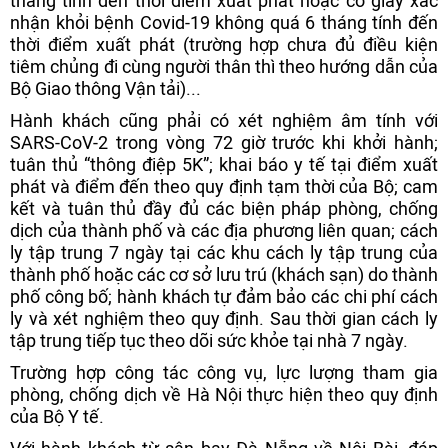
tháng tính đến thời điểm xuất phát hoặc có giấy xác
nhận khỏi bệnh Covid-19 không quá 6 tháng tính đến
thời điểm xuất phát (trường hợp chưa đủ điều kiện
tiêm chủng đi cùng người thân thì theo hướng dẫn của
Bộ Giao thông Vận tải)...
Hành khách cũng phải có xét nghiệm âm tính với
SARS-CoV-2 trong vòng 72 giờ trước khi khởi hành;
tuân thủ “thông điệp 5K”; khai báo y tế tại điểm xuất
phát và điểm đến theo quy định tạm thời của Bộ; cam
kết và tuân thủ đầy đủ các biện pháp phòng, chống
dịch của thành phố và các địa phương liên quan; cách
ly tập trung 7 ngày tại các khu cách ly tập trung của
thành phố hoặc các cơ sở lưu trú (khách sạn) do thành
phố công bố; hành khách tự đảm bảo các chi phí cách
ly và xét nghiệm theo quy định. Sau thời gian cách ly
tập trung tiếp tục theo dõi sức khỏe tại nhà 7 ngày.
Trường hợp công tác công vụ, lực lượng tham gia
phòng, chống dịch về Hà Nội thực hiện theo quy định
của Bộ Y tế.