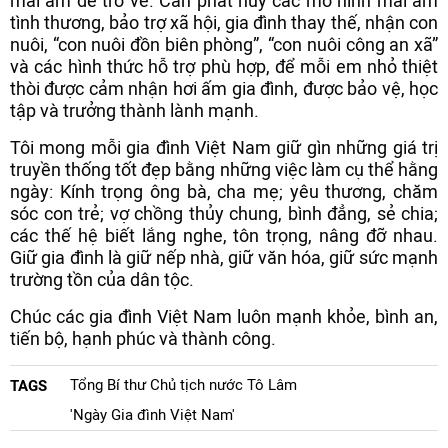
mái ấm để trở về. Cần phát huy các mô hình mái ấm
tình thương, bảo trợ xã hội, gia đình thay thế, nhận con
nuôi, “con nuôi đồn biên phòng”, “con nuôi công an xã”
và các hình thức hỗ trợ phù hợp, để mỗi em nhỏ thiệt
thòi được cảm nhận hơi ấm gia đình, được bảo vệ, học
tập và trưởng thành lành mạnh.
Tôi mong mỗi gia đình Việt Nam giữ gìn những giá trị
truyền thống tốt đẹp bằng những việc làm cụ thể hằng
ngày: Kính trọng ông bà, cha mẹ; yêu thương, chăm
sóc con trẻ; vợ chồng thủy chung, bình đẳng, sẻ chia;
các thế hệ biết lắng nghe, tôn trọng, nâng đỡ nhau.
Giữ gia đình là giữ nếp nhà, giữ văn hóa, giữ sức mạnh
trường tồn của dân tộc.
Chúc các gia đình Việt Nam luôn mạnh khỏe, bình an,
tiến bộ, hạnh phúc và thành công.
Tổng Bí thư Chủ tịch nước Tô Lâm
TAGS
'Ngày Gia đình Việt Nam'