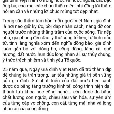
gia đình Việt Nam ở trong nước và nước ngoài; các bậc
ông bà; cha mẹ, các cháu thiếu niên, nhi đồng lời thăm
hỏi ân cần và những lời chúc mừng tốt đẹp nhất.
Trong sâu thẳm tâm hồn mỗi người Việt Nam, gia đình
là nơi neo giữ ký ức, bồi đắp nhân cách, nâng đỡ con
người trước những thăng trầm của cuộc sống. Từ nếp
nhà, gia phong đến đạo lý thờ cúng tổ tiên, từ tình mẫu
tử, tình làng nghĩa xóm đến nghĩa đồng bào, gia đình
luôn gắn bó với dòng họ, cộng đồng, làng xã, quê
hương, đất nước; hun đúc lòng nhân ái, sự thủy chung,
ý thức trách nhiệm và tình yêu Tổ quốc.
25 năm qua, Ngày Gia đình Việt Nam đã trở thành dịp
để chúng ta trân trọng, lan tỏa những giá trị bền vững
của gia đình. Sự phát triển của đất nước bên cạnh
được đo bằng tăng trưởng kinh tế, công trình hiện đại,
thành tựu khoa học công nghệ... còn được đo bằng
chất lượng con người, chiều sâu văn hóa, sự yên ấm
của từng cặp vợ chồng, con cái, từng mái nhà và lòng
nhân ái của cộng đồng.