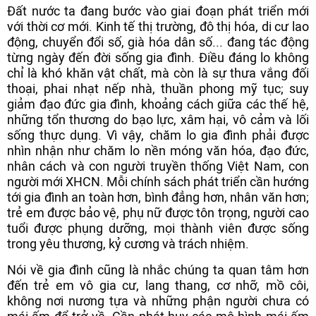
Đất nước ta đang bước vào giai đoạn phát triển mới
với thời cơ mới. Kinh tế thị trường, đô thị hóa, di cư lao
động, chuyển đổi số, già hóa dân số... đang tác động
từng ngày đến đời sống gia đình. Điều đáng lo không
chỉ là khó khăn vật chất, mà còn là sự thưa vắng đối
thoại, phai nhạt nếp nhà, thuần phong mỹ tục; suy
giảm đạo đức gia đình, khoảng cách giữa các thế hệ,
những tổn thương do bạo lực, xâm hại, vô cảm và lối
sống thực dụng. Vì vậy, chăm lo gia đình phải được
nhìn nhận như chăm lo nền móng văn hóa, đạo đức,
nhân cách và con người truyền thống Việt Nam, con
người mới XHCN. Mỗi chính sách phát triển cần hướng
tới gia đình an toàn hơn, bình đẳng hơn, nhân văn hơn;
trẻ em được bảo vệ, phụ nữ được tôn trọng, người cao
tuổi được phụng dưỡng, mọi thành viên được sống
trong yêu thương, kỷ cương và trách nhiệm.
Nói về gia đình cũng là nhắc chúng ta quan tâm hơn
đến trẻ em vô gia cư, lang thang, cơ nhỡ, mồ côi,
không nơi nương tựa và những phận người chưa có