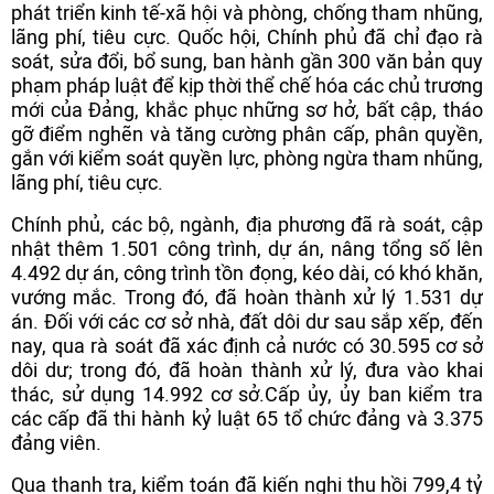
phát triển kinh tế-xã hội và phòng, chống tham nhũng,
lãng phí, tiêu cực. Quốc hội, Chính phủ đã chỉ đạo rà
soát, sửa đổi, bổ sung, ban hành gần 300 văn bản quy
phạm pháp luật để kịp thời thể chế hóa các chủ trương
mới của Đảng, khắc phục những sơ hở, bất cập, tháo
gỡ điểm nghẽn và tăng cường phân cấp, phân quyền,
gắn với kiểm soát quyền lực, phòng ngừa tham nhũng,
lãng phí, tiêu cực.
Chính phủ, các bộ, ngành, địa phương đã rà soát, cập
nhật thêm 1.501 công trình, dự án, nâng tổng số lên
4.492 dự án, công trình tồn đọng, kéo dài, có khó khăn,
vướng mắc. Trong đó, đã hoàn thành xử lý 1.531 dự
án. Đối với các cơ sở nhà, đất dôi dư sau sắp xếp, đến
nay, qua rà soát đã xác định cả nước có 30.595 cơ sở
dôi dư; trong đó, đã hoàn thành xử lý, đưa vào khai
thác, sử dụng 14.992 cơ sở.Cấp ủy, ủy ban kiểm tra
các cấp đã thi hành kỷ luật 65 tổ chức đảng và 3.375
đảng viên.
Qua thanh tra, kiểm toán đã kiến nghị thu hồi 799,4 tỷ