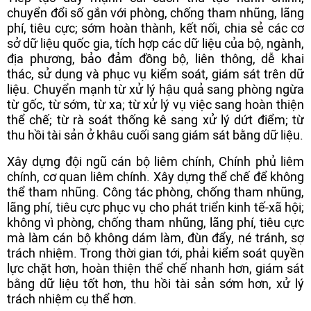
chuyển đổi số gắn với phòng, chống tham nhũng, lãng
phí, tiêu cực; sớm hoàn thành, kết nối, chia sẻ các cơ
sở dữ liệu quốc gia, tích hợp các dữ liệu của bộ, ngành,
địa phương, bảo đảm đồng bộ, liên thông, dễ khai
thác, sử dụng và phục vụ kiểm soát, giám sát trên dữ
liệu. Chuyển mạnh từ xử lý hậu quả sang phòng ngừa
từ gốc, từ sớm, từ xa; từ xử lý vụ việc sang hoàn thiện
thể chế; từ rà soát thống kê sang xử lý dứt điểm; từ
thu hồi tài sản ở khâu cuối sang giám sát bằng dữ liệu.
Xây dựng đội ngũ cán bộ liêm chính, Chính phủ liêm
chính, cơ quan liêm chính. Xây dựng thể chế để không
thể tham nhũng. Công tác phòng, chống tham nhũng,
lãng phí, tiêu cực phục vụ cho phát triển kinh tế-xã hội;
không vì phòng, chống tham nhũng, lãng phí, tiêu cực
mà làm cán bộ không dám làm, đùn đẩy, né tránh, sợ
trách nhiệm. Trong thời gian tới, phải kiểm soát quyền
lực chặt hơn, hoàn thiện thể chế nhanh hơn, giám sát
bằng dữ liệu tốt hơn, thu hồi tài sản sớm hơn, xử lý
trách nhiệm cụ thể hơn.