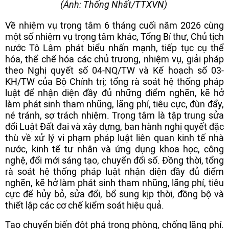
(Ảnh: Thống Nhất/TTXVN)
Về nhiệm vụ trọng tâm 6 tháng cuối năm 2026 cùng
một số nhiệm vụ trọng tâm khác, Tổng Bí thư, Chủ tịch
nước Tô Lâm phát biểu nhấn mạnh, tiếp tục cụ thể
hóa, thể chế hóa các chủ trương, nhiệm vụ, giải pháp
theo Nghị quyết số 04-NQ/TW và Kế hoạch số 03-
KH/TW của Bộ Chính trị; tổng rà soát hệ thống pháp
luật để nhận diện đầy đủ những điểm nghẽn, kẽ hở
làm phát sinh tham nhũng, lãng phí, tiêu cực, đùn đẩy,
né tránh, sợ trách nhiệm. Trọng tâm là tập trung sửa
đổi Luật Đất đai và xây dựng, ban hành nghị quyết đặc
thù về xử lý vi phạm pháp luật liên quan kinh tế nhà
nước, kinh tế tư nhân và ứng dụng khoa học, công
nghệ, đổi mới sáng tạo, chuyển đổi số. Đồng thời, tổng
rà soát hệ thống pháp luật nhận diện đầy đủ điểm
nghẽn, kẽ hở làm phát sinh tham nhũng, lãng phí, tiêu
cực để hủy bỏ, sửa đổi, bổ sung kịp thời, đồng bộ và
thiết lập các cơ chế kiểm soát hiệu quả.
Tạo chuyển biến đột phá trong phòng, chống lãng phí.