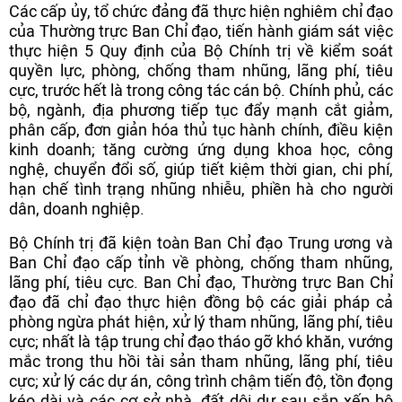
Các cấp ủy, tổ chức đảng đã thực hiện nghiêm chỉ đạo
của Thường trực Ban Chỉ đạo, tiến hành giám sát việc
thực hiện 5 Quy định của Bộ Chính trị về kiểm soát
quyền lực, phòng, chống tham nhũng, lãng phí, tiêu
cực, trước hết là trong công tác cán bộ. Chính phủ, các
bộ, ngành, địa phương tiếp tục đẩy mạnh cắt giảm,
phân cấp, đơn giản hóa thủ tục hành chính, điều kiện
kinh doanh; tăng cường ứng dụng khoa học, công
nghệ, chuyển đổi số, giúp tiết kiệm thời gian, chi phí,
hạn chế tình trạng nhũng nhiễu, phiền hà cho người
dân, doanh nghiệp.
Bộ Chính trị đã kiện toàn Ban Chỉ đạo Trung ương và
Ban Chỉ đạo cấp tỉnh về phòng, chống tham nhũng,
lãng phí, tiêu cực. Ban Chỉ đạo, Thường trực Ban Chỉ
đạo đã chỉ đạo thực hiện đồng bộ các giải pháp cả
phòng ngừa phát hiện, xử lý tham nhũng, lãng phí, tiêu
cực; nhất là tập trung chỉ đạo tháo gỡ khó khăn, vướng
mắc trong thu hồi tài sản tham nhũng, lãng phí, tiêu
cực; xử lý các dự án, công trình chậm tiến độ, tồn đọng
kéo dài và các cơ sở nhà, đất dôi dư sau sắp xếp bộ