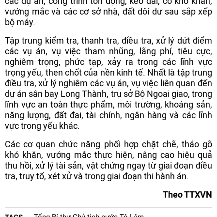
các dự án, công trình tồn đọng, kéo dài, có khó khăn,
vướng mắc và các cơ sở nhà, đất dôi dư sau sắp xếp
bộ máy.
Tập trung kiểm tra, thanh tra, điều tra, xử lý dứt điểm
các vụ án, vụ việc tham nhũng, lãng phí, tiêu cực,
nghiêm trọng, phức tạp, xảy ra trong các lĩnh vực
trọng yếu, then chốt của nền kinh tế. Nhất là tập trung
điều tra, xử lý nghiêm các vụ án, vụ việc liên quan đến
dự án sân bay Long Thành, trụ sở Bộ Ngoại giao, trong
lĩnh vực an toàn thực phẩm, môi trường, khoáng sản,
năng lượng, đất đai, tài chính, ngân hàng và các lĩnh
vực trọng yếu khác.
Các cơ quan chức năng phối hợp chặt chẽ, tháo gỡ
khó khăn, vướng mắc thực hiện, nâng cao hiệu quả
thu hồi, xử lý tài sản, vật chứng ngay từ giai đoạn điều
tra, truy tố, xét xử và trong giai đoạn thi hành án.
Theo TTXVN