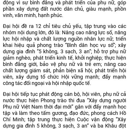
động vì sự bình đẳng và phát triển của phụ nữ, góp
phần xây dựng đất nước dân chủ, giàu mạnh, phồn
vinh, văn minh, hạnh phúc.
Đại hội đề ra 12 chỉ tiêu chủ yếu, tập trung vào các
nhóm nội dung lớn, đó là: Nâng cao năng lực số, năng
lực hội nhập và chất lượng nguồn nhân lực nữ; triển
khai hiệu quả phong trào “Bình dân học vụ số”; xây
dựng gia đình “5 không, 3 sạch, 3 an”; hỗ trợ phụ nữ
giảm nghèo, phát triển kinh tế, khởi nghiệp; thực hiện
bình đẳng giới, bảo vệ phụ nữ và trẻ em; nâng cao
chất lượng giám sát, phản biện xã hội; phát triển hội
viên, xây dựng tổ chức Hội vững mạnh; đẩy mạnh
công tác đối ngoại và hội nhập quốc tế.
Đại hội tiếp tục phát động cán bộ, hội viên, phụ nữ cả
nước thực hiện Phong trào thi đua “Xây dựng người
Phụ nữ Việt Nam thời đại mới” gắn với đẩy mạnh học
tập và làm theo tấm gương, đạo đức, phong cách Hồ
Chí Minh; tập trung thực hiện Cuộc vận động “Xây
dựng gia đình 5 không, 3 sạch, 3 an” và ba Khâu đột