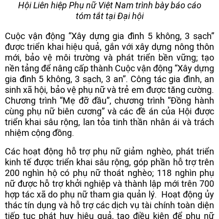
Hội Liên hiệp Phụ nữ Việt Nam trình bày báo cáo
tóm tắt tại Đại hội
Cuộc vận động “Xây dựng gia đình 5 không, 3 sạch”
được triển khai hiệu quả, gắn với xây dựng nông thôn
mới, bảo vệ môi trường và phát triển bền vững; tạo
nền tảng để nâng cấp thành Cuộc vận động “Xây dựng
gia đình 5 không, 3 sạch, 3 an”. Công tác gia đình, an
sinh xã hội, bảo vệ phụ nữ và trẻ em được tăng cường.
Chương trình “Mẹ đỡ đầu”, chương trình “Đồng hành
cùng phụ nữ biên cương” và các đề án của Hội được
triển khai sâu rộng, lan tỏa tinh thần nhân ái và trách
nhiệm cộng đồng.
Các hoạt động hỗ trợ phụ nữ giảm nghèo, phát triển
kinh tế được triển khai sâu rộng, góp phần hỗ trợ trên
200 nghìn hộ có phụ nữ thoát nghèo; 118 nghìn phụ
nữ được hỗ trợ khởi nghiệp và thành lập mới trên 700
hợp tác xã do phụ nữ tham gia quản lý. Hoạt động ủy
thác tín dụng và hỗ trợ các dịch vụ tài chính toàn diện
tiếp tục phát huy hiệu quả, tạo điều kiện để phụ nữ