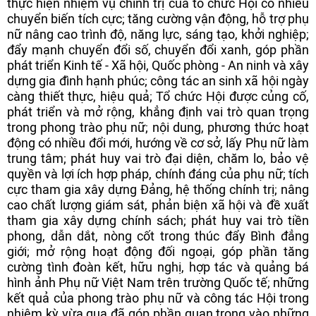
thực hiện nhiệm vụ chính trị của tổ chức Hội có nhiều
chuyển biến tích cực; tăng cường vận động, hỗ trợ phụ
nữ nâng cao trình độ, năng lực, sáng tạo, khởi nghiệp;
đẩy mạnh chuyển đổi số, chuyển đổi xanh, góp phần
phát triển Kinh tế - Xã hội, Quốc phòng - An ninh và xây
dựng gia đình hạnh phúc; công tác an sinh xã hội ngày
càng thiết thực, hiệu quả; Tổ chức Hội được củng cố,
phát triển và mở rộng, khẳng định vai trò quan trọng
trong phong trào phụ nữ; nội dung, phương thức hoạt
động có nhiều đổi mới, hướng về cơ sở, lấy Phụ nữ làm
trung tâm; phát huy vai trò đại diện, chăm lo, bảo vệ
quyền và lợi ích hợp pháp, chính đáng của phụ nữ; tích
cực tham gia xây dựng Đảng, hệ thống chính trị; nâng
cao chất lượng giám sát, phản biện xã hội và đề xuất
tham gia xây dựng chính sách; phát huy vai trò tiền
phong, dẫn dắt, nòng cốt trong thúc đẩy Bình đẳng
giới; mở rộng hoạt động đối ngoại, góp phần tăng
cường tình đoàn kết, hữu nghị, hợp tác và quảng bá
hình ảnh Phụ nữ Việt Nam trên trường Quốc tế; những
kết quả của phong trào phụ nữ và công tác Hội trong
nhiệm kỳ vừa qua đã góp phần quan trọng vào những