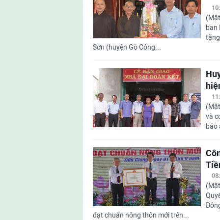
10
(Mặt
ban 
tặng
Sơn (huyện Gò Công...
Huy
hiệ
11
(Mặt
và 
bảo 
Côn
Tiề
08
(Mặt
Quyế
Đông
đạt chuẩn nông thôn mới trên...