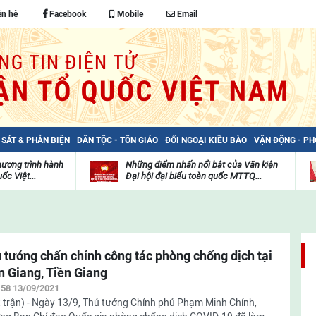
ên hệ
Facebook
Mobile
Email
 SÁT & PHẢN BIỆN
DÂN TỘC - TÔN GIÁO
ĐỐI NGOẠI KIỀU BÀO
VẬN ĐỘNG - P
hương trình hành
Những điểm nhấn nổi bật của Văn kiện
ốc Việt...
Đại hội đại biểu toàn quốc MTTQ...
Thư
H
viện
đ
video
c
m
t
 tướng chấn chỉnh công tác phòng chống dịch tại
n Giang, Tiền Giang
:58 13/09/2021
 trận) - Ngày 13/9, Thủ tướng Chính phủ Phạm Minh Chính,