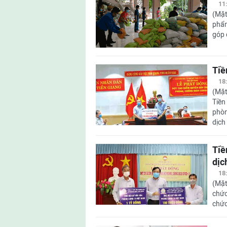
11
(Mặt
phẩm
góp 
Tiề
18
(Mặt
Tiền
phòn
dịch
Tiề
dịc
18
(Mặt
chức
chức