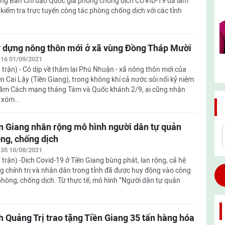
ng Ban Chỉ đạo Quốc gia phòng chống dịch COVID-19 đã làm
, kiểm tra trực tuyến công tác phòng chống dịch với các tỉnh
 dựng nông thôn mới ở xã vùng Đồng Tháp Mười
:16 01/09/2021
 trận) - Có dịp về thăm lại Phú Nhuận - xã nông thôn mới của
n Cai Lậy (Tiền Giang), trong không khí cả nước sôi nổi kỷ niệm
ăm Cách mạng tháng Tám và Quốc khánh 2/9, ai cũng nhận
 xóm...
n Giang nhân rộng mô hình người dân tự quản
ng, chống dịch
:35 10/08/2021
 trận) -Dịch Covid-19 ở Tiền Giang bùng phát, lan rộng, cả hệ
g chính trị và nhân dân trong tỉnh đã được huy động vào công
phòng, chống dịch. Từ thực tế, mô hình “Người dân tự quản
h Quảng Trị trao tặng Tiền Giang 35 tấn hàng hóa