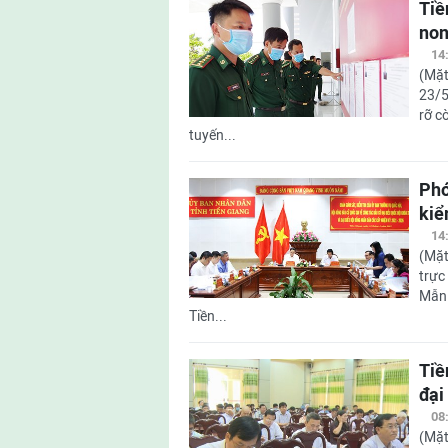
Tiề
non
14
(Mặt
23/5
rỡ c
tuyến...
Phó
kiể
14
(Mặt
trực
Mẫn 
Tiền...
Tiề
đại
08
(Mặt