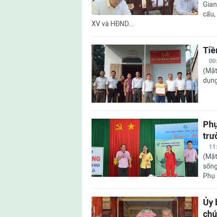
Gian
cấu,
XV và HĐND...
Tiề
00
(Mặt
dụng
Phụ
trư
11
(Mặt
sống
Phụ 
Ủy 
chú