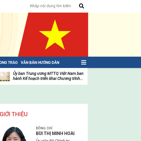
HONG TRÀO
VĂN BẢN HƯỚNG DẪN
Ủy ban Trung ương MTTQ Việt Nam ban
Toàn văn NGHỊ QU
hành Kế hoạch triển khai Chương trình...
toàn quốc Mặt trậ
oạt
Hoạt
ộng
động
ủa
của
ặt
mặt
rận
trận
GIỚI THIỆU
ĐỒNG CHÍ
BÙI THỊ MINH HOÀI
Ủy viên Bộ Chính trị,