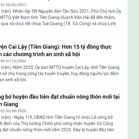
:31 04/02/2021
 trận) -Nhân dịp Tết Nguyên đán Tân Sửu 2021, Phó Chủ tịch Ủy
MTTQ Việt Nam tỉnh Tiền Giang Huỳnh Văn Hải đã đến thăm,
 quà và chúc tết chùa Tuệ Quang (TX. Gò Công) và chùa Linh
ện Cai Lậy (Tiền Giang): Hơn 15 tỷ đồng thực
n các chương trình an sinh xã hội
:50 07/12/2020
 trận) -Năm 2020, Ủy ban MTTQ huyện Cai Lậy, tỉnh Tiền Giang
cơ sở chú trọng công tác tuyên truyền, huy động nguồn lực đảm
an sinh xã hội.
g bố huyện đầu tiên đạt chuẩn nông thôn mới tại
n Giang
:52 03/09/2020
 trận) - Ngày 1/9, UBND tỉnh Tiền Giang tổ chức Lễ công bố
t định của Thủ tướng Chính phủ công nhận huyện Gò Công
 đạt chuẩn nông thôn mới năm 2020. Đây là huyện đầu tiên