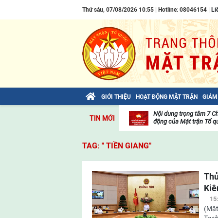
Thứ sáu, 07/08/2026 10:55 | Hotline: 08046154 |
Li
GIỚI THIỆU
HOẠT ĐỘNG MẶT TRẬN
GIÁM
Bài viết của Tổng Bí thư Tô Lâm: TIẾN
Nội dung trọng tâm 7 C
TIN MỚI
LÊN! TOÀN THẮNG ẮT VỀ TA!
động của Mặt trận Tổ qu
Thư
viện
TAG: " TIỀN GIANG"
video
Thủ
Kiê
15
(Mặt