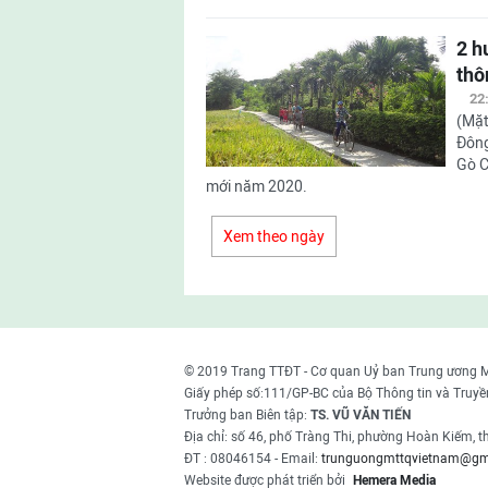
2 h
thô
22
(Mặt
Đông
Gò C
mới năm 2020.
Xem theo ngày
© 2019 Trang TTĐT - Cơ quan Uỷ ban Trung ương 
Giấy phép số:111/GP-BC của Bộ Thông tin và Truyề
Trưởng ban Biên tập:
TS. VŨ VĂN TIẾN
Địa chỉ: số 46, phố Tràng Thi, phường Hoàn Kiếm, 
ĐT : 08046154 - Email:
trunguongmttqvietnam@gm
Website được phát triển bởi
Hemera Media