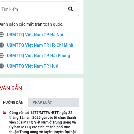
Danh sách các mặt trận toàn quốc:
UBMTTQ Việt Nam TP. Hà Nội
UBMTTQ Việt Nam TP. Hồ Chí Minh
UBMTTQ Việt Nam TP. Hải Phòng
UBMTTQ Việt Nam TP. Huế
UBMTTQ Việt Nam TP. Đà Nẵng
UBMTTQ Việt Nam TP. Cần Thơ
VĂN BẢN
UBMTTQ Việt Nam tỉnh Quảng Ninh
HƯỚNG DẪN
PHÁP LUẬT
UBMTTQ Việt Nam tỉnh Cao Bằng
Công văn số 1477/MTTW-BTT ngày 22
tháng 12 năm 2025 gửi các tổ chức thành
UBMTTQ Việt Nam tỉnh Lạng Sơn
viên của MTTQ Việt Nam ở Trung ương và
Ủy ban MTTQ các tỉnh, thành phố trực
UBMTTQ Việt Nam tỉnh Lai Châu
thuộc Trung ương về tuyên truyền Đại hội