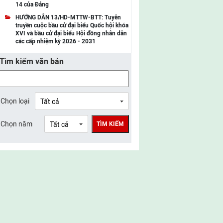
14 của Đảng
UBMTTQ Việt Nam tỉnh Điện Biên
HƯỚNG DẪN 13/HD-MTTW-BTT: Tuyên
truyền cuộc bầu cử đại biểu Quốc hội khóa
UBMTTQ Việt Nam tỉnh Sơn La
XVI và bầu cử đại biểu Hội đồng nhân dân
các cấp nhiệm kỳ 2026 - 2031
UBMTTQ Việt Nam tỉnh Thanh Hóa
Tìm kiếm văn bản
UBMTTQ Việt Nam tỉnh Nghệ An
UBMTTQ Việt Nam tỉnh Hà Tĩnh
UBMTTQ Việt Nam tỉnh Tuyên Quang
Chọn loại
UBMTTQ Việt Nam tỉnh Lào Cai
Chọn năm
TÌM KIẾM
UBMTTQ Việt Nam tỉnh Thái Nguyên
UBMTTQ Việt Nam tỉnh Phú Thọ
UBMTTQ Việt Nam tỉnh Bắc Ninh
UBMTTQ Việt Nam tỉnh Hưng Yên
UBMTTQ Việt Nam tỉnh Ninh Bình
UBMTTQ Việt Nam tỉnh Quảng Trị