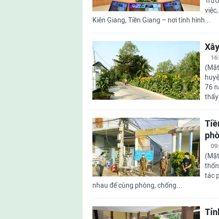
Trưở
việc
Kiên Giang, Tiền Giang – nơi tình hình...
Xây
16
(Mặt
huyệ
76 n
thấy
Tiề
phò
09
(Mặt
thốn
tác 
nhau để cùng phòng, chống...
Tỉn