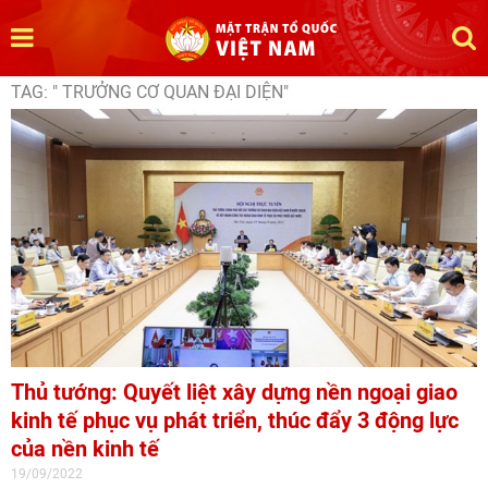
TAG: " TRƯỞNG CƠ QUAN ĐẠI DIỆN"
Thủ tướng: Quyết liệt xây dựng nền ngoại giao
kinh tế phục vụ phát triển, thúc đẩy 3 động lực
của nền kinh tế
19/09/2022