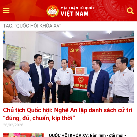
TAG: "QUỐC HỘI KHÓA XV"
Chủ tịch Quốc hội: Nghệ An lập danh sách cử tri
“đúng, đủ, chuẩn, kịp thời”
28/02/2026
QUỐC HỘI KHÓA XV: Bản lĩnh - đổi mới -