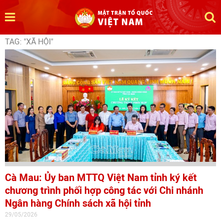
TAG: "XÃ HỘI"
Cà Mau: Ủy ban MTTQ Việt Nam tỉnh ký kết
chương trình phối hợp công tác với Chi nhánh
Ngân hàng Chính sách xã hội tỉnh
29/05/2026