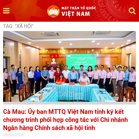
TAG: "XÃ HỘI"
Cà Mau: Ủy ban MTTQ Việt Nam tỉnh ký kết
chương trình phối hợp công tác với Chi nhánh
Ngân hàng Chính sách xã hội tỉnh
29/05/2026